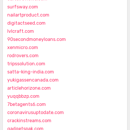
surfsway.com
nailartproduct.com
digitactseed.com
lvlcraft.com
90secondmoneyloans.com
xenmicro.com
rodrovers.com
tripssolution.com
satta-king-india.com
yukigassencanada.com
articlehorizone.com
yuqqbbzp.com
7betagents6.com
coronavirusuptodate.com
crackinstreams.com
gadgetspak.com