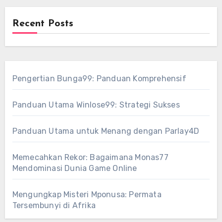
Recent Posts
Pengertian Bunga99: Panduan Komprehensif
Panduan Utama Winlose99: Strategi Sukses
Panduan Utama untuk Menang dengan Parlay4D
Memecahkan Rekor: Bagaimana Monas77
Mendominasi Dunia Game Online
Mengungkap Misteri Mponusa: Permata
Tersembunyi di Afrika