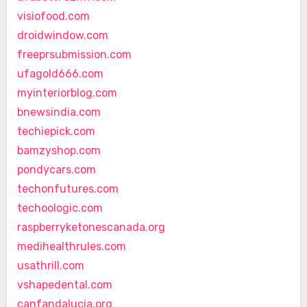
visiofood.com
droidwindow.com
freeprsubmission.com
ufagold666.com
myinteriorblog.com
bnewsindia.com
techiepick.com
bamzyshop.com
pondycars.com
techonfutures.com
techoologic.com
raspberryketonescanada.org
medihealthrules.com
usathrill.com
vshapedental.com
canfandalucia.org