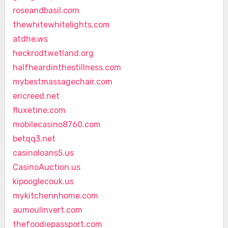
roseandbasil.com
thewhitewhitelights.com
atdhe.ws
heckrodtwetland.org
halfheardinthestillness.com
mybestmassagechair.com
ericreed.net
fluxetine.com
mobilecasino8760.com
betqq3.net
casinoloans5.us
CasinoAuction.us
kipooglecouk.us
mykitchennhome.com
aumoulinvert.com
thefoodiepassport.com