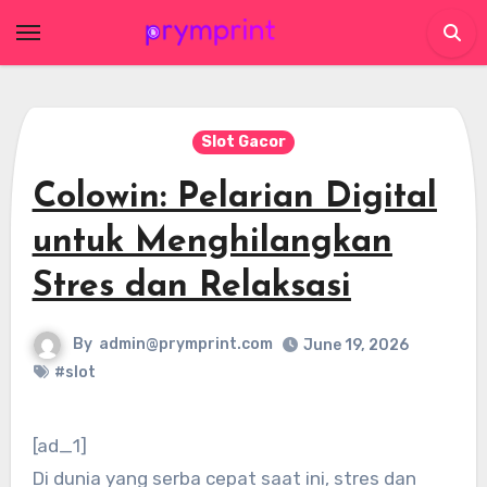
Skip
to
content
Slot Gacor
Colowin: Pelarian Digital
untuk Menghilangkan
Stres dan Relaksasi
By
admin@prymprint.com
June 19, 2026
#slot
[ad_1]
Di dunia yang serba cepat saat ini, stres dan