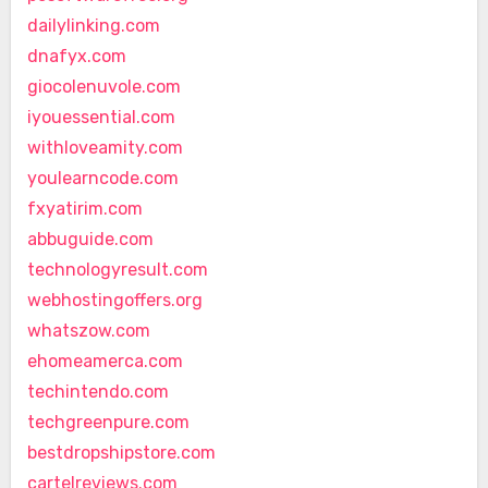
dailylinking.com
dnafyx.com
giocolenuvole.com
iyouessential.com
withloveamity.com
youlearncode.com
fxyatirim.com
abbuguide.com
technologyresult.com
webhostingoffers.org
whatszow.com
ehomeamerca.com
techintendo.com
techgreenpure.com
bestdropshipstore.com
cartelreviews.com