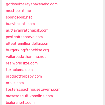
gotisouizakayabakeneko.com
meshpoint.me
spongebob.net
busyboxintl.com
auttayanratchapak.com
postcoffeebarva.com
elteatromilliondollar.com
burgerkingfranchise.org
vallarpadathamma.net
realworldsize.com
teknolama.com
productforbaby.com
orb-z.com
fosterscoachhousetavern.com
mesasdecultivoonline.com
boilersnbits.com