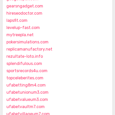
gearsngadget.com
hireseodoctor.com
lapsfit.com
levelup-fast.com
mytreepla.net
pokersimulations.com
replicamanufactory.net
rezultate-loto.info
splendifulous.com
sportsrecords4u.com
topceleberites.com
ufabetting8m4.com
ufabetunionum3.com
ufabetvalueum3.com
ufabetvaultm7.com
ufabetvillageum7.com