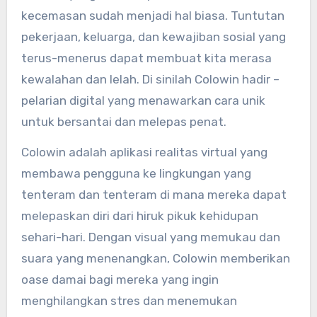
kecemasan sudah menjadi hal biasa. Tuntutan
pekerjaan, keluarga, dan kewajiban sosial yang
terus-menerus dapat membuat kita merasa
kewalahan dan lelah. Di sinilah Colowin hadir –
pelarian digital yang menawarkan cara unik
untuk bersantai dan melepas penat.
Colowin adalah aplikasi realitas virtual yang
membawa pengguna ke lingkungan yang
tenteram dan tenteram di mana mereka dapat
melepaskan diri dari hiruk pikuk kehidupan
sehari-hari. Dengan visual yang memukau dan
suara yang menenangkan, Colowin memberikan
oase damai bagi mereka yang ingin
menghilangkan stres dan menemukan