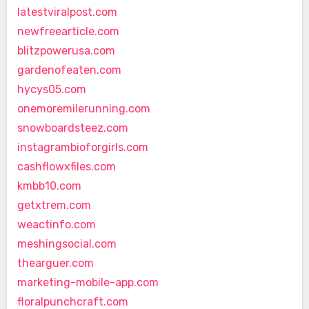
latestviralpost.com
newfreearticle.com
blitzpowerusa.com
gardenofeaten.com
hycys05.com
onemoremilerunning.com
snowboardsteez.com
instagrambioforgirls.com
cashflowxfiles.com
kmbb10.com
getxtrem.com
weactinfo.com
meshingsocial.com
thearguer.com
marketing-mobile-app.com
floralpunchcraft.com