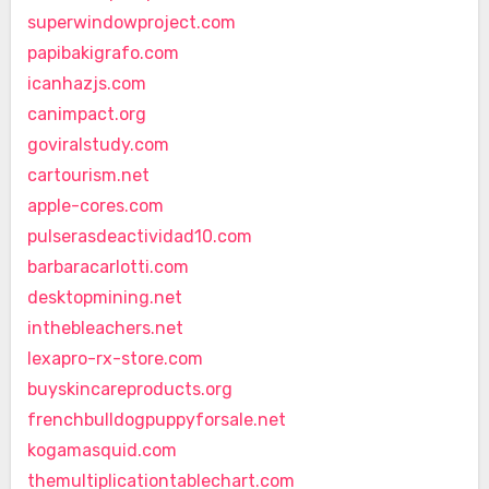
superwindowproject.com
papibakigrafo.com
icanhazjs.com
canimpact.org
goviralstudy.com
cartourism.net
apple-cores.com
pulserasdeactividad10.com
barbaracarlotti.com
desktopmining.net
inthebleachers.net
lexapro-rx-store.com
buyskincareproducts.org
frenchbulldogpuppyforsale.net
kogamasquid.com
themultiplicationtablechart.com