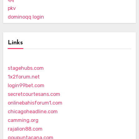
pkv
dominoqq login
Links
stagehubs.com
1x2forum.net
login99bet.com
secretcourtesans.com
onlinebahisforum1.com
chicagoheadline.com
camming.org
rajalion88.com
goupuntacana.com