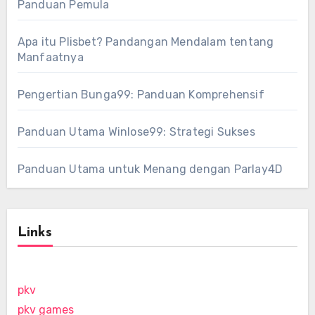
Panduan Pemula
Apa itu Plisbet? Pandangan Mendalam tentang
Manfaatnya
Pengertian Bunga99: Panduan Komprehensif
Panduan Utama Winlose99: Strategi Sukses
Panduan Utama untuk Menang dengan Parlay4D
Links
pkv
pkv games