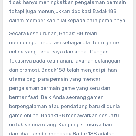
tidak hanya meningkatkan pengalaman bermain
tetapi juga menunjukkan dedikasi Badak188
dalam memberikan nilai kepada para pemainnya.
Secara keseluruhan, Badak188 telah
membangun reputasi sebagai platform game
online yang tepercaya dan andal. Dengan
fokusnya pada keamanan, layanan pelanggan,
dan promosi, Badak188 telah menjadi pilihan
utama bagi para pemain yang mencari
pengalaman bermain game yang seru dan
bermanfaat. Baik Anda seorang gamer
berpengalaman atau pendatang baru di dunia
game online, Badak188 menawarkan sesuatu
untuk semua orang. Kunjungi situsnya hari ini
dan lihat sendiri mengapa Badak188 adalah