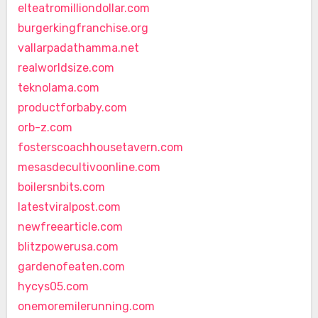
elteatromilliondollar.com
burgerkingfranchise.org
vallarpadathamma.net
realworldsize.com
teknolama.com
productforbaby.com
orb-z.com
fosterscoachhousetavern.com
mesasdecultivoonline.com
boilersnbits.com
latestviralpost.com
newfreearticle.com
blitzpowerusa.com
gardenofeaten.com
hycys05.com
onemoremilerunning.com