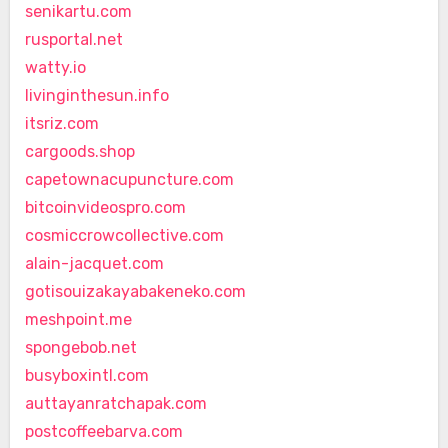
senikartu.com
rusportal.net
watty.io
livinginthesun.info
itsriz.com
cargoods.shop
capetownacupuncture.com
bitcoinvideospro.com
cosmiccrowcollective.com
alain-jacquet.com
gotisouizakayabakeneko.com
meshpoint.me
spongebob.net
busyboxintl.com
auttayanratchapak.com
postcoffeebarva.com