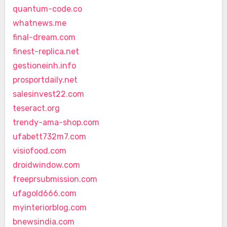
quantum-code.co
whatnews.me
final-dream.com
finest-replica.net
gestioneinh.info
prosportdaily.net
salesinvest22.com
teseract.org
trendy-ama-shop.com
ufabett732m7.com
visiofood.com
droidwindow.com
freeprsubmission.com
ufagold666.com
myinteriorblog.com
bnewsindia.com