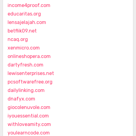
income4proof.com
educaritas.org
lensajelajah.com
betflik09.net
ncaq.org
xenmicro.com
onlineshopera.com
dartyfresh.com
lewisenterprises.net
pcsoftwarefree.org
dailylinking.com
dnafyx.com
giocolenuvole.com
iyouessential.com
withloveamity.com
youlearncode.com