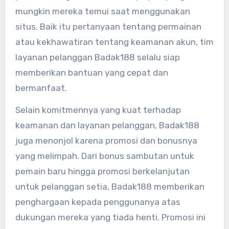
mungkin mereka temui saat menggunakan
situs. Baik itu pertanyaan tentang permainan
atau kekhawatiran tentang keamanan akun, tim
layanan pelanggan Badak188 selalu siap
memberikan bantuan yang cepat dan
bermanfaat.
Selain komitmennya yang kuat terhadap
keamanan dan layanan pelanggan, Badak188
juga menonjol karena promosi dan bonusnya
yang melimpah. Dari bonus sambutan untuk
pemain baru hingga promosi berkelanjutan
untuk pelanggan setia, Badak188 memberikan
penghargaan kepada penggunanya atas
dukungan mereka yang tiada henti. Promosi ini