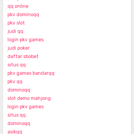
qq online
pkv dominoqq
pkv slot
judi qq
login pkv games
judi poker
daftar sbobet
situs qq
pkv games bandarqq
pkv qq
dominoqq
slot demo mahjong
login pkv games
situs qq
dominoqq
asikqq