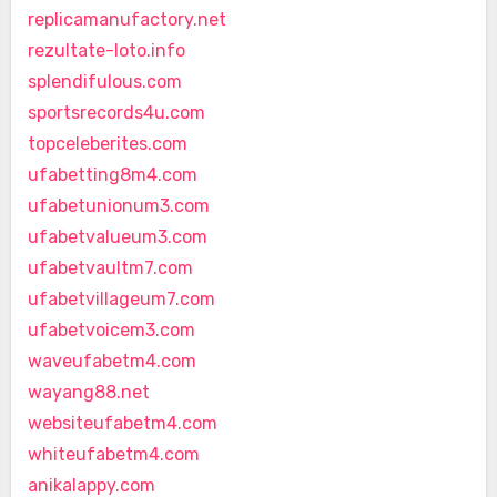
replicamanufactory.net
rezultate-loto.info
splendifulous.com
sportsrecords4u.com
topceleberites.com
ufabetting8m4.com
ufabetunionum3.com
ufabetvalueum3.com
ufabetvaultm7.com
ufabetvillageum7.com
ufabetvoicem3.com
waveufabetm4.com
wayang88.net
websiteufabetm4.com
whiteufabetm4.com
anikalappy.com