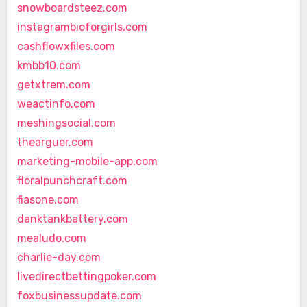
snowboardsteez.com
instagrambioforgirls.com
cashflowxfiles.com
kmbb10.com
getxtrem.com
weactinfo.com
meshingsocial.com
thearguer.com
marketing-mobile-app.com
floralpunchcraft.com
fiasone.com
danktankbattery.com
mealudo.com
charlie-day.com
livedirectbettingpoker.com
foxbusinessupdate.com