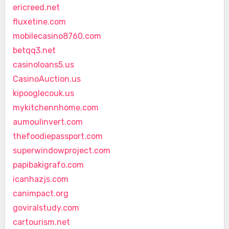
ericreed.net
fluxetine.com
mobilecasino8760.com
betqq3.net
casinoloans5.us
CasinoAuction.us
kipooglecouk.us
mykitchennhome.com
aumoulinvert.com
thefoodiepassport.com
superwindowproject.com
papibakigrafo.com
icanhazjs.com
canimpact.org
goviralstudy.com
cartourism.net