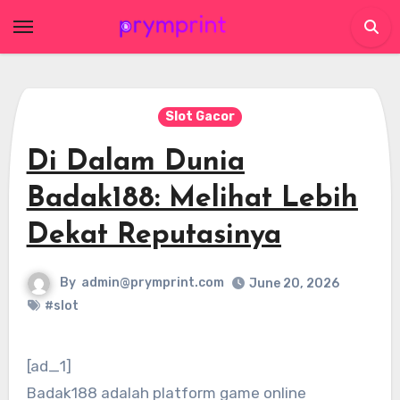
Skip
to
content
Slot Gacor
Di Dalam Dunia
Badak188: Melihat Lebih
Dekat Reputasinya
By
admin@prymprint.com
June 20, 2026
#slot
[ad_1]
Badak188 adalah platform game online