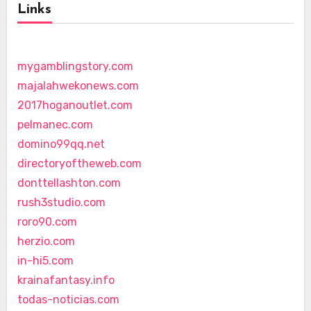
Links
mygamblingstory.com
majalahwekonews.com
2017hoganoutlet.com
pelmanec.com
domino99qq.net
directoryoftheweb.com
donttellashton.com
rush3studio.com
roro90.com
herzio.com
in-hi5.com
krainafantasy.info
todas-noticias.com