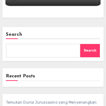
Search
Search
Recent Posts
Temukan Dunia Juruscasino yang Menyenangkan: