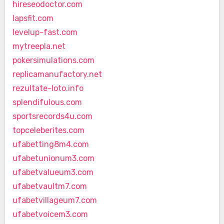
hireseodoctor.com
lapsfit.com
levelup-fast.com
mytreepla.net
pokersimulations.com
replicamanufactory.net
rezultate-loto.info
splendifulous.com
sportsrecords4u.com
topceleberites.com
ufabetting8m4.com
ufabetunionum3.com
ufabetvalueum3.com
ufabetvaultm7.com
ufabetvillageum7.com
ufabetvoicem3.com