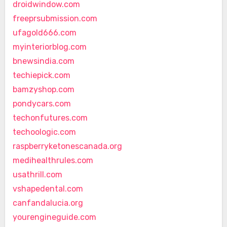
droidwindow.com
freeprsubmission.com
ufagold666.com
myinteriorblog.com
bnewsindia.com
techiepick.com
bamzyshop.com
pondycars.com
techonfutures.com
techoologic.com
raspberryketonescanada.org
medihealthrules.com
usathrill.com
vshapedental.com
canfandalucia.org
yourengineguide.com