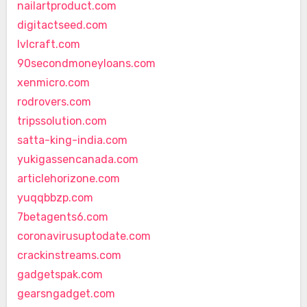
nailartproduct.com
digitactseed.com
lvlcraft.com
90secondmoneyloans.com
xenmicro.com
rodrovers.com
tripssolution.com
satta-king-india.com
yukigassencanada.com
articlehorizone.com
yuqqbbzp.com
7betagents6.com
coronavirusuptodate.com
crackinstreams.com
gadgetspak.com
gearsngadget.com