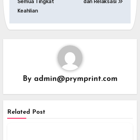
Semua Tingkat
dan Relaksasi
Keahlian
By
admin@prymprint.com
Related Post