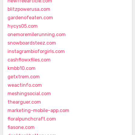
newfreearticle.com
blitzpowerusa.com
gardenofeaten.com
hycys05.com
onemoremilerunning.com
snowboardsteez.com
instagrambioforgirls.com
cashflowxfiles.com
kmbb10.com
getxtrem.com
weactinfo.com
meshingsocial.com
thearguer.com
marketing-mobile-app.com
floralpunchcraft.com
fiasone.com