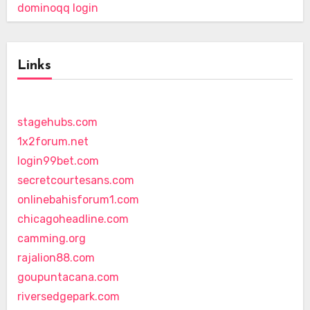
dominoqq login
Links
stagehubs.com
1x2forum.net
login99bet.com
secretcourtesans.com
onlinebahisforum1.com
chicagoheadline.com
camming.org
rajalion88.com
goupuntacana.com
riversedgepark.com