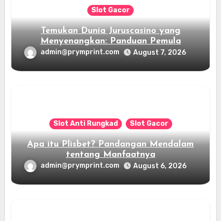
Slot Gacor
Temukan Dunia Juruscasino yang
Menyenangkan: Panduan Pemula
admin@prymprint.com
August 7, 2026
Slot Anti Rungkad
Slot Gacor
Apa itu Plisbet? Pandangan Mendalam
tentang Manfaatnya
admin@prymprint.com
August 6, 2026