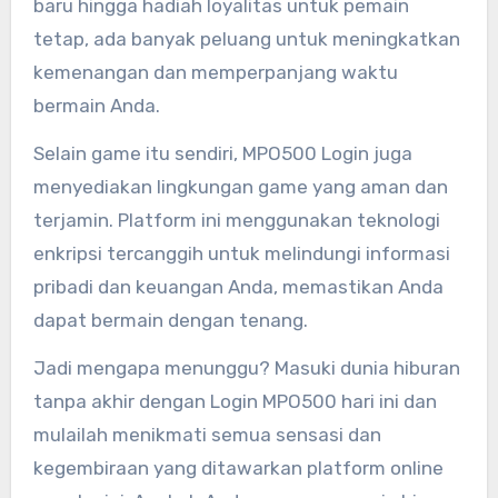
baru hingga hadiah loyalitas untuk pemain
tetap, ada banyak peluang untuk meningkatkan
kemenangan dan memperpanjang waktu
bermain Anda.
Selain game itu sendiri, MPO500 Login juga
menyediakan lingkungan game yang aman dan
terjamin. Platform ini menggunakan teknologi
enkripsi tercanggih untuk melindungi informasi
pribadi dan keuangan Anda, memastikan Anda
dapat bermain dengan tenang.
Jadi mengapa menunggu? Masuki dunia hiburan
tanpa akhir dengan Login MPO500 hari ini dan
mulailah menikmati semua sensasi dan
kegembiraan yang ditawarkan platform online