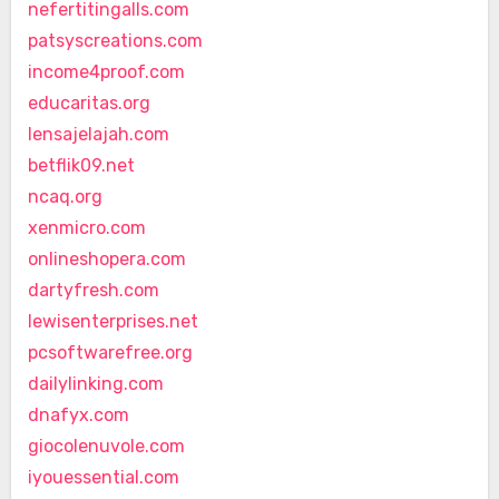
nefertitingalls.com
patsyscreations.com
income4proof.com
educaritas.org
lensajelajah.com
betflik09.net
ncaq.org
xenmicro.com
onlineshopera.com
dartyfresh.com
lewisenterprises.net
pcsoftwarefree.org
dailylinking.com
dnafyx.com
giocolenuvole.com
iyouessential.com