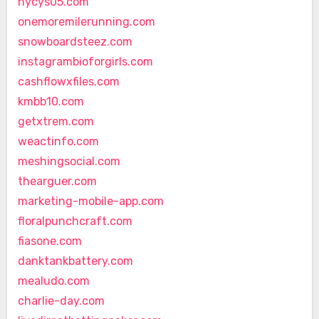
hycys05.com
onemoremilerunning.com
snowboardsteez.com
instagrambioforgirls.com
cashflowxfiles.com
kmbb10.com
getxtrem.com
weactinfo.com
meshingsocial.com
thearguer.com
marketing-mobile-app.com
floralpunchcraft.com
fiasone.com
danktankbattery.com
mealudo.com
charlie-day.com