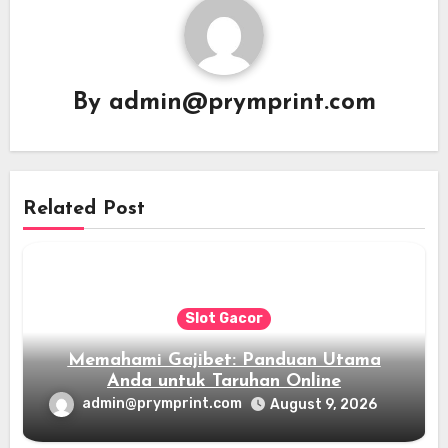
By
admin@prymprint.com
Related Post
Slot Gacor
Memahami Gajibet: Panduan Utama
Anda untuk Taruhan Online
admin@prymprint.com
August 9, 2026