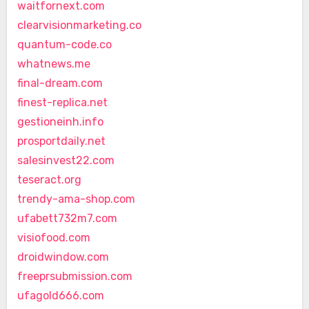
waitfornext.com
clearvisionmarketing.co
quantum-code.co
whatnews.me
final-dream.com
finest-replica.net
gestioneinh.info
prosportdaily.net
salesinvest22.com
teseract.org
trendy-ama-shop.com
ufabett732m7.com
visiofood.com
droidwindow.com
freeprsubmission.com
ufagold666.com