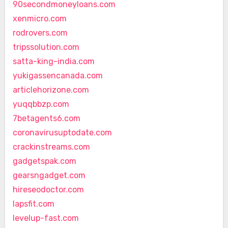
90secondmoneyloans.com
xenmicro.com
rodrovers.com
tripssolution.com
satta-king-india.com
yukigassencanada.com
articlehorizone.com
yuqqbbzp.com
7betagents6.com
coronavirusuptodate.com
crackinstreams.com
gadgetspak.com
gearsngadget.com
hireseodoctor.com
lapsfit.com
levelup-fast.com