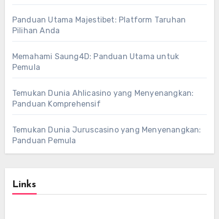
Panduan Utama Majestibet: Platform Taruhan
Pilihan Anda
Memahami Saung4D: Panduan Utama untuk
Pemula
Temukan Dunia Ahlicasino yang Menyenangkan:
Panduan Komprehensif
Temukan Dunia Juruscasino yang Menyenangkan:
Panduan Pemula
Links