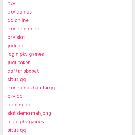
pkv
pkv games
qq online
pkv dominoqq
pkv slot
judi qq
login pkv games
judi poker
daftar sbobet
situs qq
pkv games bandarqq
pkv qq
dominoqq
slot demo mahjong
login pkv games
situs qq