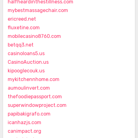
halfheardinthestillness.com
mybestmassagechair.com
ericreed.net
fluxetine.com
mobilecasino8760.com
betqq3.net
casinoloans5.us
CasinoAuction.us
kipooglecouk.us
mykitchennhome.com
aumoulinvert.com
thefoodiepassport.com
superwindowproject.com
papibakigrafo.com
icanhazjs.com
canimpact.org