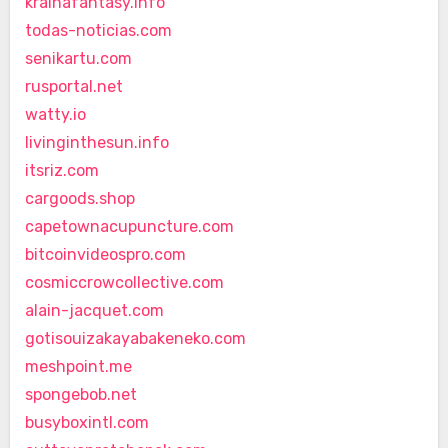
krainafantasy.info
todas-noticias.com
senikartu.com
rusportal.net
watty.io
livinginthesun.info
itsriz.com
cargoods.shop
capetownacupuncture.com
bitcoinvideospro.com
cosmiccrowcollective.com
alain-jacquet.com
gotisouizakayabakeneko.com
meshpoint.me
spongebob.net
busyboxintl.com