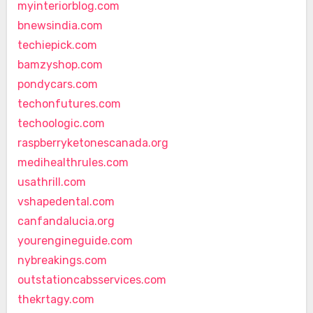
myinteriorblog.com
bnewsindia.com
techiepick.com
bamzyshop.com
pondycars.com
techonfutures.com
techoologic.com
raspberryketonescanada.org
medihealthrules.com
usathrill.com
vshapedental.com
canfandalucia.org
yourengineguide.com
nybreakings.com
outstationcabsservices.com
thekrtagy.com