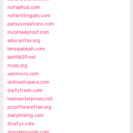
nofaphub.com
nefertitingalls.com
patsyscreations.com
income4proof.com
educaritas.org
lensajelajah.com
betflik09.net
ncaq.org
xenmicro.com
onlineshopera.com
dartyfresh.com
lewisenterprises.net
pcsoftwarefree.org
dailylinking.com
dnafyx.com
giocolenuvole.com