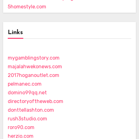
5homestyle.com
Links
mygamblingstory.com
majalahwekonews.com
2017hoganoutlet.com
pelmanec.com
domino99qq.net
directoryoftheweb.com
donttellashton.com
rush3studio.com
roro90.com
herzio.com