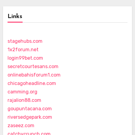
Links
stagehubs.com
1x2forum.net
login99bet.com
secretcourtesans.com
onlinebahisforum1.com
chicagoheadline.com
camming.org
rajalion88.com
goupuntacana.com
riversedgepark.com
zaseez.com
catchycrunch.com