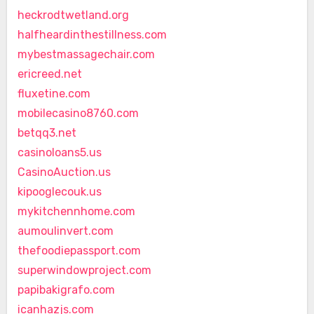
heckrodtwetland.org
halfheardinthestillness.com
mybestmassagechair.com
ericreed.net
fluxetine.com
mobilecasino8760.com
betqq3.net
casinoloans5.us
CasinoAuction.us
kipooglecouk.us
mykitchennhome.com
aumoulinvert.com
thefoodiepassport.com
superwindowproject.com
papibakigrafo.com
icanhazjs.com