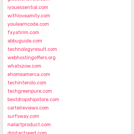
iyouessential.com
withloveamity.com
youlearncode.com
fxyatirim.com
abbuguide.com
technologyresult.com
webhostingoffers.org
whatszow.com
ehomeamerca.com
techintendo.com
techgreenpure.com
bestdropshipstore.com
cartelreviews.com
surfsway.com
nailartproduct.com
digitactseed.com