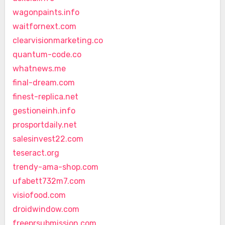
wagonpaints.info
waitfornext.com
clearvisionmarketing.co
quantum-code.co
whatnews.me
final-dream.com
finest-replica.net
gestioneinh.info
prosportdaily.net
salesinvest22.com
teseract.org
trendy-ama-shop.com
ufabett732m7.com
visiofood.com
droidwindow.com
freeprsubmission.com