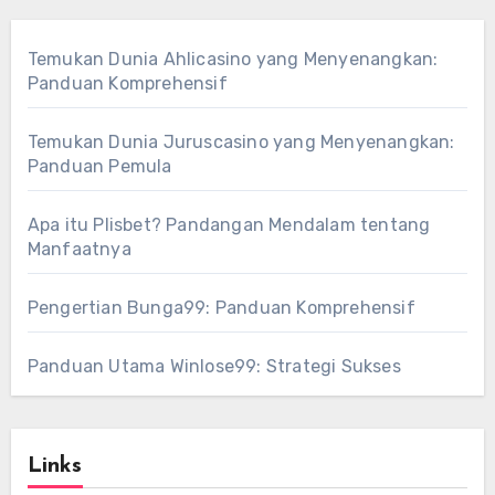
Temukan Dunia Ahlicasino yang Menyenangkan:
Panduan Komprehensif
Temukan Dunia Juruscasino yang Menyenangkan:
Panduan Pemula
Apa itu Plisbet? Pandangan Mendalam tentang
Manfaatnya
Pengertian Bunga99: Panduan Komprehensif
Panduan Utama Winlose99: Strategi Sukses
Links