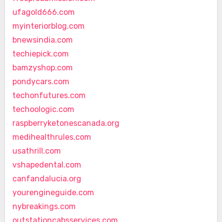
ufagold666.com
myinteriorblog.com
bnewsindia.com
techiepick.com
bamzyshop.com
pondycars.com
techonfutures.com
techoologic.com
raspberryketonescanada.org
medihealthrules.com
usathrill.com
vshapedental.com
canfandalucia.org
yourengineguide.com
nybreakings.com
outstationcabsservices.com