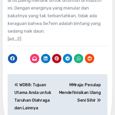
artis paling menarik untuk ditonton di industri
ini. Dengan energinya yang menular dan
bakatnya yang tak terbantahkan, tidak ada
keraguan bahwa Se7win adalah bintang yang
sedang naik daun.
[ad_2]
Post
WD88: Tujuan
MMraja: Pesulap
navigation
Utama Anda untuk
Mendefinisikan Ulang
Taruhan Olahraga
Seni Sihir
dan Lainnya