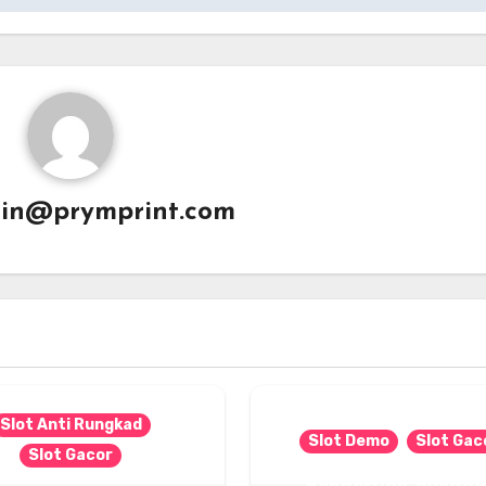
in@prymprint.com
Slot Anti Rungkad
Slot Demo
Slot Gac
Slot Gacor