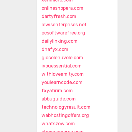
onlineshopera.com
dartyfresh.com
lewisenterprises.net
pcsoftwarefree.org
dailylinking.com
dnafyx.com
giocolenuvole.com
iyouessential.com
withloveamity.com
youlearncode.com
fxyatirim.com
abbuguide.com
technologyresult.com
webhostingoffers.org
whatszow.com
ehomeamerca.com