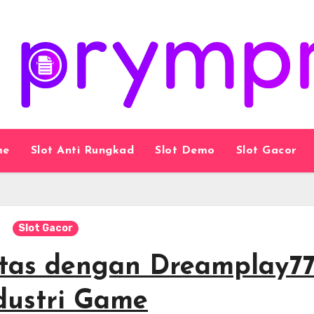
me
Slot Anti Rungkad
Slot Demo
Slot Gacor
Slot Gacor
tas dengan Dreamplay77
dustri Game