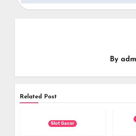
By
adm
Related Post
Slot Gacor