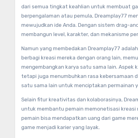
dari semua tingkat keahlian untuk membuat 
berpengalaman atau pemula, Dreamplay77 meny
mewujudkan ide Anda. Dengan sistem drag-and
membangun level, karakter, dan mekanisme pe
Namun yang membedakan Dreamplay77 adalah f
berbagi kreasi mereka dengan orang lain, me
mengembangkan karya satu sama lain. Aspek ko
tetapi juga menumbuhkan rasa kebersamaan di 
satu sama lain untuk menciptakan permainan y
Selain fitur kreativitas dan kolaborasinya, D
untuk membantu pemain memonetisasi kreasi m
pemain bisa mendapatkan uang dari game me
game menjadi karier yang layak.