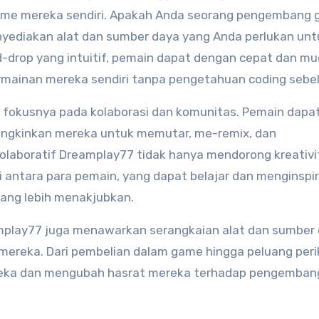
game mereka sendiri. Apakah Anda seorang pengembang
ediakan alat dan sumber daya yang Anda perlukan unt
-drop yang intuitif, pemain dapat dengan cepat dan m
rmainan mereka sendiri tanpa pengetahuan coding sebe
okusnya pada kolaborasi dan komunitas. Pemain dapa
mungkinkan mereka untuk memutar, me-remix, dan
laboratif Dreamplay77 tidak hanya mendorong kreativi
antara para pemain, yang dapat belajar dan menginspir
ang lebih menakjubkan.
reamplay77 juga menawarkan serangkaian alat dan sumber
ereka. Dari pembelian dalam game hingga peluang peri
reka dan mengubah hasrat mereka terhadap pengemban