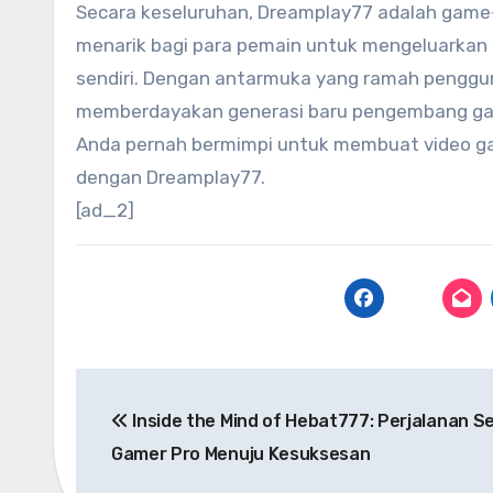
Secara keseluruhan, Dreamplay77 adalah game
menarik bagi para pemain untuk mengeluarkan 
sendiri. Dengan antarmuka yang ramah pengguna
memberdayakan generasi baru pengembang game 
Anda pernah bermimpi untuk membuat video g
dengan Dreamplay77.
[ad_2]
Post
Inside the Mind of Hebat777: Perjalanan S
navigation
Gamer Pro Menuju Kesuksesan