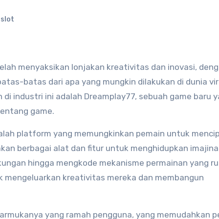
slot
elah menyaksikan lonjakan kreativitas dan inovasi, den
s-batas dari apa yang mungkin dilakukan di dunia vir
di industri ini adalah Dreamplay77, sebuah game baru 
 tentang game.
adalah platform yang memungkinkan pemain untuk menci
an berbagai alat dan fitur untuk menghidupkan imajina
ngkungan hingga mengkode mekanisme permainan yang ru
k mengeluarkan kreativitas mereka dan membangun
antarmukanya yang ramah pengguna, yang memudahkan 