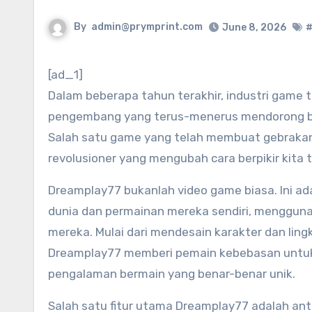
By
admin@prymprint.com
June 8, 2026
#
[ad_1]
Dalam beberapa tahun terakhir, industri game t
pengembang yang terus-menerus mendorong bata
Salah satu game yang telah membuat gebrakan 
revolusioner yang mengubah cara berpikir kita
Dreamplay77 bukanlah video game biasa. Ini 
dunia dan permainan mereka sendiri, menggunak
mereka. Mulai dari mendesain karakter dan li
Dreamplay77 memberi pemain kebebasan untu
pengalaman bermain yang benar-benar unik.
Salah satu fitur utama Dreamplay77 adalah 