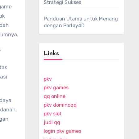
Strategi Sukses
 game
uk
Panduan Utama untuk Menang
udah
dengan Parlay4D
lumnya.
t
Links
tas
asi
pkv
pkv games
qq online
 daya
pkv dominoqq
klanan,
pkv slot
gan
judi qq
login pkv games