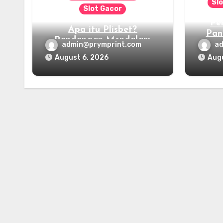
Sl
Slot Gacor
Pe
Apa itu Plisbet?
Pan
Pandangan Mendalam
admin@prymprint.com
ad
tentang Manfaatnya
August 6, 2026
Augu