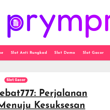
me
Slot Anti Rungkad
Slot Demo
Slot Gacor
Slot Gacor
ebat777: Perjalanan
Menuju Kesuksesan