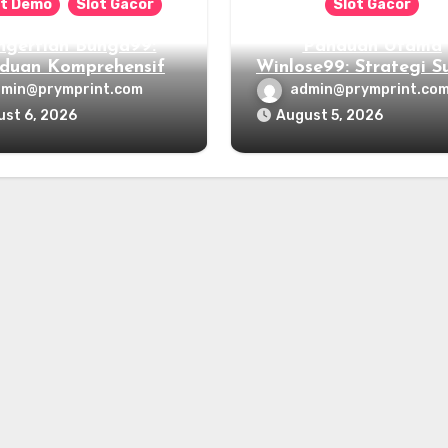
ot Demo
Slot Gacor
Slot Gacor
ngertian Bunga99:
Panduan Utama
duan Komprehensif
Winlose99: Strategi S
min@prymprint.com
admin@prymprint.co
st 6, 2026
August 5, 2026