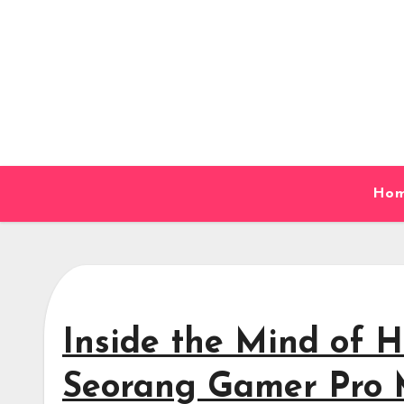
Skip
to
content
Ho
Inside the Mind of H
Seorang Gamer Pro 