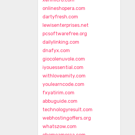
onlineshopera.com
dartyfresh.com
lewisenterprises.net
pcsoftwarefree.org
dailylinking.com
dnafyx.com
giocolenuvole.com
iyouessential.com
withloveamity.com
youlearncode.com
fxyatirim.com
abbuguide.com
technologyresult.com
webhostingoffers.org
whatszow.com
ehomeamerca.com