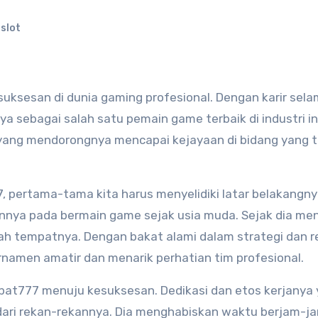
slot
ksesan di dunia gaming profesional. Dengan karir sela
a sebagai salah satu pemain game terbaik di industri ini
yang mendorongnya mencapai kejayaan di bidang yang t
pertama-tama kita harus menyelidiki latar belakangnya
annya pada bermain game sejak usia muda. Sejak dia me
lah tempatnya. Dengan bakat alami dalam strategi dan r
rnamen amatir dan menarik perhatian tim profesional.
t777 menuju kesuksesan. Dedikasi dan etos kerjanya
ari rekan-rekannya. Dia menghabiskan waktu berjam-j