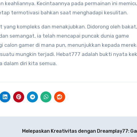
n keahliannya. Kecintaannya pada permainan ini memic
ap termotivasi bahkan saat menghadapi kesulitan.
t yang kompleks dan menakjubkan. Didorong oleh bakat
 dan semangat, ia telah mencapai puncak dunia game
bagi calon gamer di mana pun, menunjukkan kepada merek
esuatu mungkin terjadi. Hebat777 adalah bukti nyata ke
 dalam diri kita semua.
Melepaskan Kreativitas dengan Dreamplay77: G