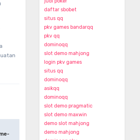
judi poker
u
daftar sbobet
situs qq
,
pkv games bandarqq
pkv qq
dominoqq
a
slot demo mahjong
kuatan
login pkv games
situs qq
dominoqq
asikqq
dominoqq
slot demo pragmatic
slot demo maxwin
demo slot mahjong
demo mahjong
ame-