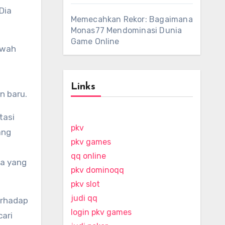
Dia
Memecahkan Rekor: Bagaimana
Monas77 Mendominasi Dunia
Game Online
awah
Links
n baru.
tasi
pkv
ang
pkv games
qq online
pa yang
pkv dominoqq
pkv slot
judi qq
erhadap
login pkv games
cari