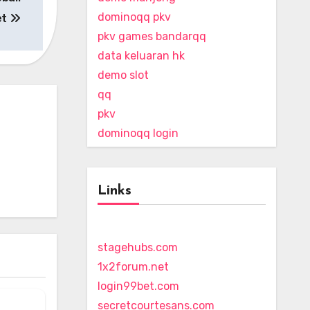
dominoqq pkv
et
pkv games bandarqq
data keluaran hk
demo slot
qq
pkv
dominoqq login
Links
stagehubs.com
1x2forum.net
login99bet.com
secretcourtesans.com