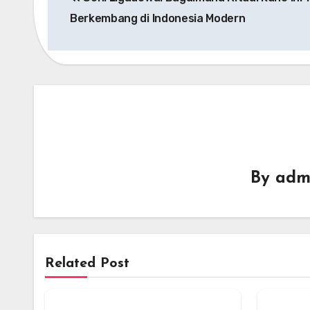
navigation
Berkembang di Indonesia Modern
By
adm
Related Post