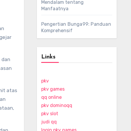
Mendalam tentang
Manfaatnya
Pengertian Bunga99: Panduan
an
Komprehensif
gejar
Links
s dan
tasan
pkv
pkv games
hit atas
qq online
dan
pkv dominoqq
ataan,
pkv slot
judi qq
 dan
login pkv games