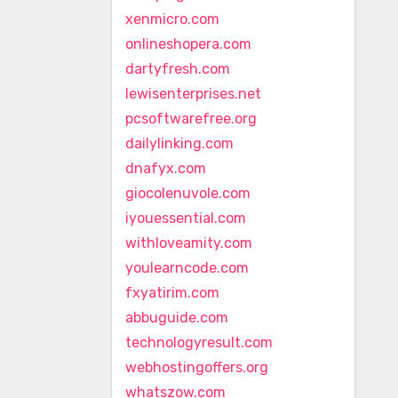
xenmicro.com
onlineshopera.com
dartyfresh.com
lewisenterprises.net
pcsoftwarefree.org
dailylinking.com
dnafyx.com
giocolenuvole.com
iyouessential.com
withloveamity.com
youlearncode.com
fxyatirim.com
abbuguide.com
technologyresult.com
webhostingoffers.org
whatszow.com