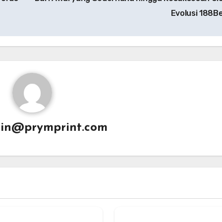
Evolusi 188B
in@prymprint.com