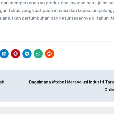
 dan memperkenalkan produk dan layanan baru, jelas b
engan fokus yang kuat pada inovasi dan kepuasan pelang
melanjutkan pertumbuhan dan kesuksesannya di tahun-
sah
Bagaimana Wtobet Merevolusi Industri Tar
Onli