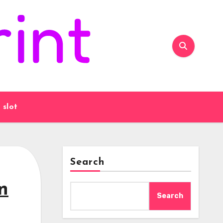
slot
Search
n
Search