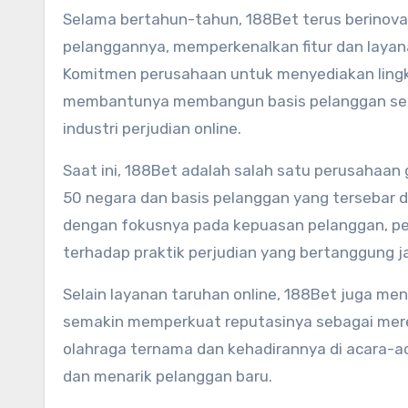
Selama bertahun-tahun, 188Bet terus berinov
pelanggannya, memperkenalkan fitur dan laya
Komitmen perusahaan untuk menyediakan lingk
membantunya membangun basis pelanggan seti
industri perjudian online.
Saat ini, 188Bet adalah salah satu perusahaan 
50 negara dan basis pelanggan yang tersebar di
dengan fokusnya pada kepuasan pelanggan, p
terhadap praktik perjudian yang bertanggung j
Selain layanan taruhan online, 188Bet juga men
semakin memperkuat reputasinya sebagai merek
olahraga ternama dan kehadirannya di acara-a
dan menarik pelanggan baru.