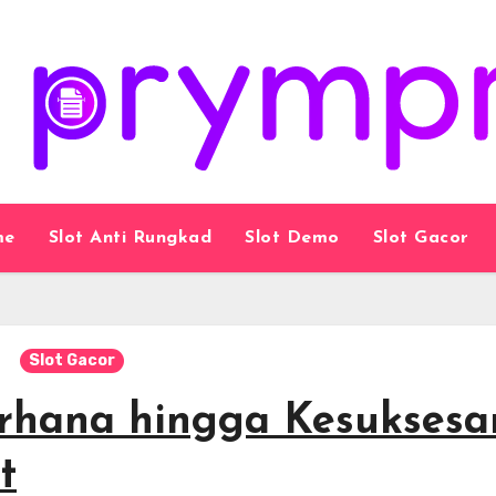
me
Slot Anti Rungkad
Slot Demo
Slot Gacor
Slot Gacor
erhana hingga Kesuksesa
t