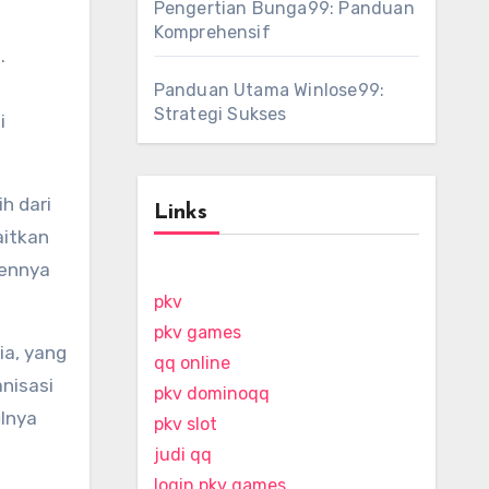
Pengertian Bunga99: Panduan
Komprehensif
.
Panduan Utama Winlose99:
Strategi Sukses
i
h dari
Links
aitkan
mennya
pkv
pkv games
ia, yang
qq online
nisasi
pkv dominoqq
lnya
pkv slot
judi qq
login pkv games