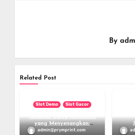
By
adm
Related Post
Slot Demo
Slot Gacor
Temukan Dunia Ahlicasino
yang Menyenangkan:
Panduan Komprehensif
Meny
admin@prymprint.com
ad