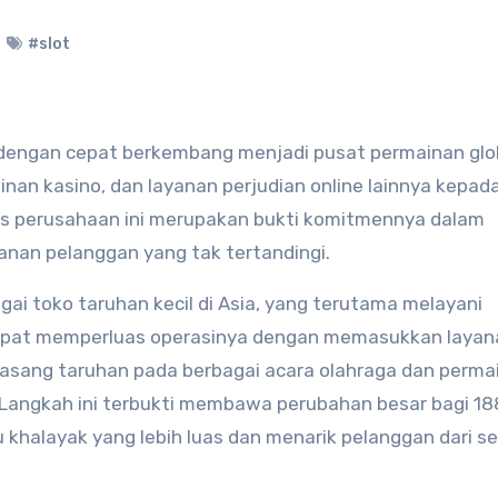
#slot
et dengan cepat berkembang menjadi pusat permainan glo
an kasino, dan layanan perjudian online lainnya kepad
tas perusahaan ini merupakan bukti komitmennya dalam
yanan pelanggan yang tak tertandingi.
gai toko taruhan kecil di Asia, yang terutama melayani
cepat memperluas operasinya dengan memasukkan layan
sang taruhan pada berbagai acara olahraga dan perma
 Langkah ini terbukti membawa perubahan besar bagi 18
alayak yang lebih luas dan menarik pelanggan dari se