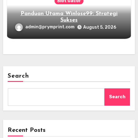
Slot Gacor
Panduan Utama Winlose99: Strategi
Sukses
admin@prymprint.com
August 5, 2026
Search
Search
Recent Posts