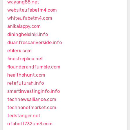
wayang88.net
websiteufabetm4.com
whiteufabetm4.com
anikalappy.com
dininghelsinki.info
duanfrescariverside.info
etilerx.com
finestreplica.net
flounderandfumble.com
healthohunt.com
retefuturah.info
smartinvestinginfo.info
technewsalliance.com
technonetmarket.com
tedstanger.net
ufabett732um3.com