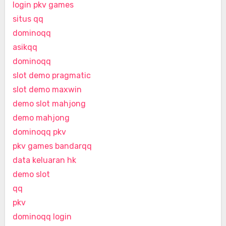
login pkv games
situs qq
dominoqq
asikqq
dominoqq
slot demo pragmatic
slot demo maxwin
demo slot mahjong
demo mahjong
dominoqq pkv
pkv games bandarqq
data keluaran hk
demo slot
qq
pkv
dominoqq login