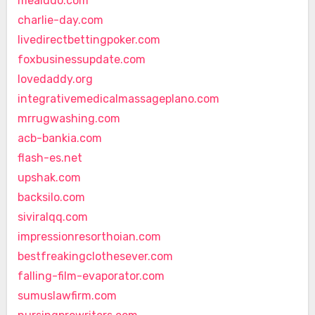
mealudo.com
charlie-day.com
livedirectbettingpoker.com
foxbusinessupdate.com
lovedaddy.org
integrativemedicalmassageplano.com
mrrugwashing.com
acb-bankia.com
flash-es.net
upshak.com
backsilo.com
siviralqq.com
impressionresorthoian.com
bestfreakingclothesever.com
falling-film-evaporator.com
sumuslawfirm.com