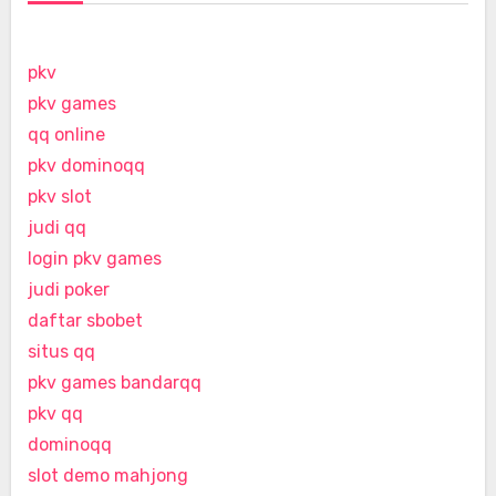
pkv
pkv games
qq online
pkv dominoqq
pkv slot
judi qq
login pkv games
judi poker
daftar sbobet
situs qq
pkv games bandarqq
pkv qq
dominoqq
slot demo mahjong