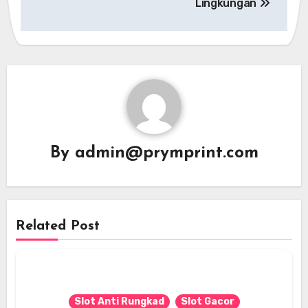
Lingkungan
By
admin@prymprint.com
Related Post
Slot Anti Rungkad
Slot Gacor