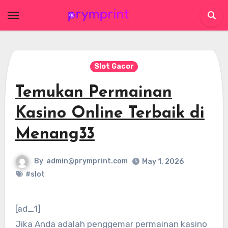
Skip
to
content
Slot Gacor
Temukan Permainan
Kasino Online Terbaik di
Menang33
By
admin@prymprint.com
May 1, 2026
#slot
[ad_1]
Jika Anda adalah penggemar permainan kasino