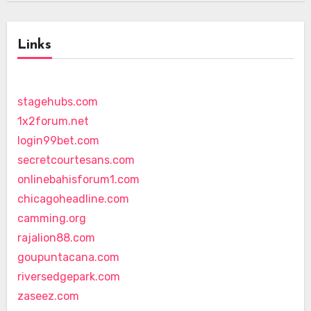
Links
stagehubs.com
1x2forum.net
login99bet.com
secretcourtesans.com
onlinebahisforum1.com
chicagoheadline.com
camming.org
rajalion88.com
goupuntacana.com
riversedgepark.com
zaseez.com