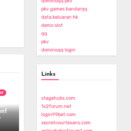
dominoqq pkv
pkv games bandarqq
data keluaran hk
demo slot
qq
pkv
dominoqq login
Links
or
stagehubs.com
9:
1x2forum.net
sif
login99bet.com
m
secretcourtesans.com
onlinebahisforum1.com