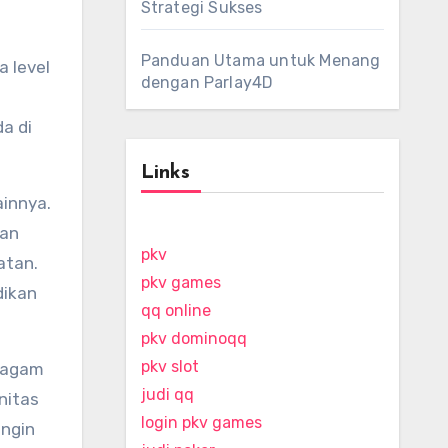
Strategi Sukses
Panduan Utama untuk Menang
 level
dengan Parlay4D
a di
Links
ainnya.
gan
pkv
atan.
pkv games
dikan
qq online
pkv dominoqq
pkv slot
ragam
judi qq
nitas
login pkv games
ingin