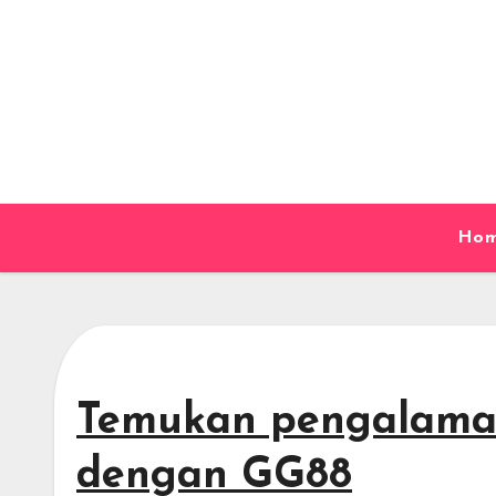
Skip
to
content
Ho
Temukan pengalaman
dengan GG88