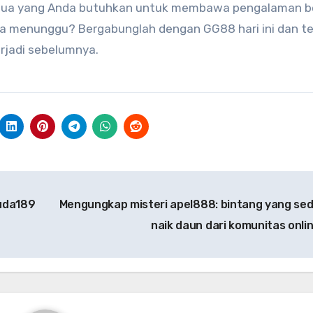
emua yang Anda butuhkan untuk membawa pengalaman b
pa menunggu? Bergabunglah dengan GG88 hari ini dan 
rjadi sebelumnya.
uda189
Mengungkap misteri apel888: bintang yang se
naik daun dari komunitas onli