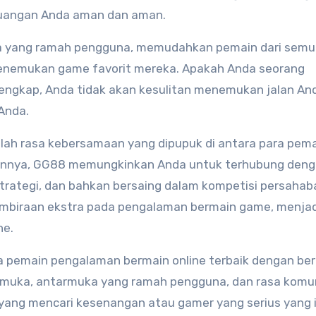
keuangan Anda aman dan aman.
 yang ramah pengguna, memudahkan pemain dari semua
enemukan game favorit mereka. Apakah Anda seorang
engkap, Anda tidak akan kesulitan menemukan jalan And
Anda.
alah rasa kebersamaan yang dipupuk di antara para pem
l lainnya, GG88 memungkinkan Anda untuk terhubung den
n strategi, dan bahkan bersaing dalam kompetisi persahab
embiraan ekstra pada pengalaman bermain game, menja
ne.
 pemain pengalaman bermain online terbaik dengan be
emuka, antarmuka yang ramah pengguna, dan rasa komu
yang mencari kesenangan atau gamer yang serius yang 