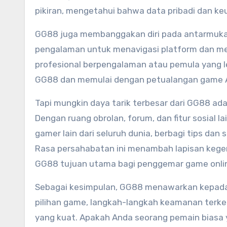
pikiran, mengetahui bahwa data pribadi dan 
GG88 juga membanggakan diri pada antarmuka
pengalaman untuk menavigasi platform dan m
profesional berpengalaman atau pemula yang l
GG88 dan memulai dengan petualangan game 
Tapi mungkin daya tarik terbesar dari GG88 ad
Dengan ruang obrolan, forum, dan fitur sosia
gamer lain dari seluruh dunia, berbagi tips da
Rasa persahabatan ini menambah lapisan keg
GG88 tujuan utama bagi penggemar game onli
Sebagai kesimpulan, GG88 menawarkan kepada
pilihan game, langkah-langkah keamanan terk
yang kuat. Apakah Anda seorang pemain biasa 