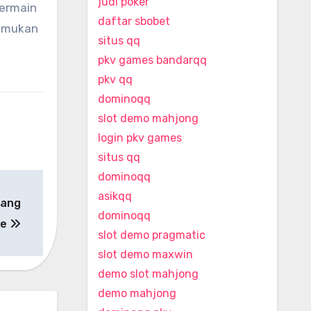
judi poker
ermain
daftar sbobet
temukan
situs qq
pkv games bandarqq
pkv qq
dominoqq
slot demo mahjong
login pkv games
situs qq
dominoqq
asikqq
dang
dominoqq
ne
slot demo pragmatic
slot demo maxwin
demo slot mahjong
demo mahjong