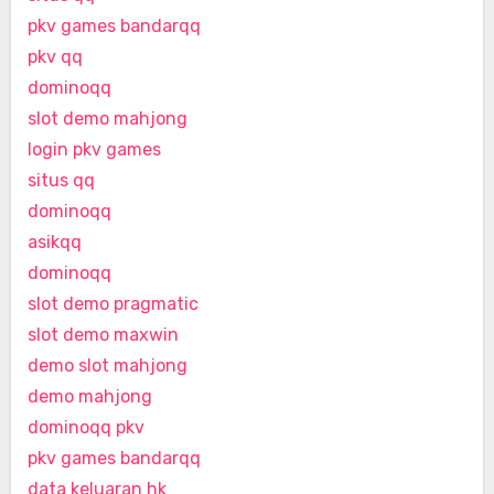
pkv games bandarqq
pkv qq
dominoqq
slot demo mahjong
login pkv games
situs qq
dominoqq
asikqq
dominoqq
slot demo pragmatic
slot demo maxwin
demo slot mahjong
demo mahjong
dominoqq pkv
pkv games bandarqq
data keluaran hk