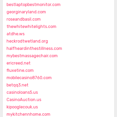
bestlaptopbestmonitor.com
georginaryland.com
roseandbasil.com
thewhitewhitelights.com
atdhe.ws
heckrodtwetland.org
halfheardinthestillness.com
mybestmassagechair.com
ericreed.net
fluxetine.com
mobilecasino8760.com
betqq3.net
casinoloans5.us
CasinoAuction.us
kipooglecouk.us
mykitchennhome.com