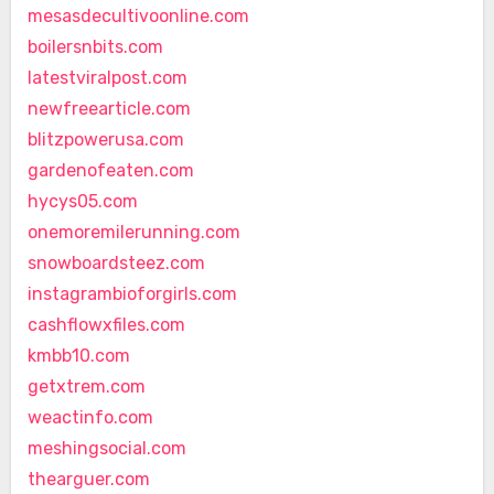
mesasdecultivoonline.com
boilersnbits.com
latestviralpost.com
newfreearticle.com
blitzpowerusa.com
gardenofeaten.com
hycys05.com
onemoremilerunning.com
snowboardsteez.com
instagrambioforgirls.com
cashflowxfiles.com
kmbb10.com
getxtrem.com
weactinfo.com
meshingsocial.com
thearguer.com