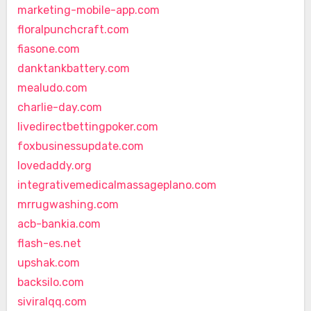
marketing-mobile-app.com
floralpunchcraft.com
fiasone.com
danktankbattery.com
mealudo.com
charlie-day.com
livedirectbettingpoker.com
foxbusinessupdate.com
lovedaddy.org
integrativemedicalmassageplano.com
mrrugwashing.com
acb-bankia.com
flash-es.net
upshak.com
backsilo.com
siviralqq.com