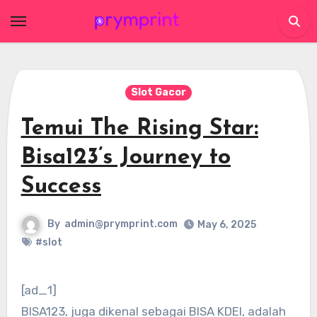
Skip
to
content
Slot Gacor
Temui The Rising Star:
Bisa123’s Journey to
Success
By
admin@prymprint.com
May 6, 2025
#slot
[ad_1]
BISA123, juga dikenal sebagai BISA KDEI, adalah