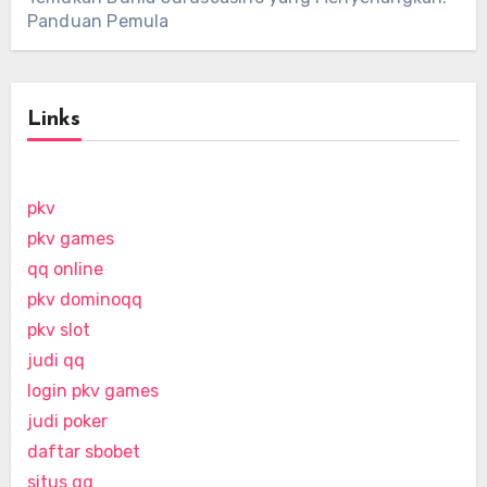
Panduan Pemula
Links
pkv
pkv games
qq online
pkv dominoqq
pkv slot
judi qq
login pkv games
judi poker
daftar sbobet
situs qq