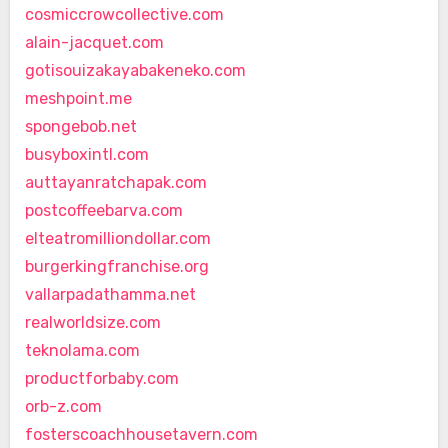
cosmiccrowcollective.com
alain-jacquet.com
gotisouizakayabakeneko.com
meshpoint.me
spongebob.net
busyboxintl.com
auttayanratchapak.com
postcoffeebarva.com
elteatromilliondollar.com
burgerkingfranchise.org
vallarpadathamma.net
realworldsize.com
teknolama.com
productforbaby.com
orb-z.com
fosterscoachhousetavern.com