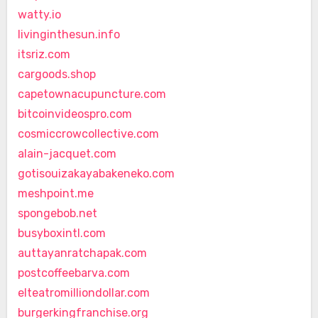
watty.io
livinginthesun.info
itsriz.com
cargoods.shop
capetownacupuncture.com
bitcoinvideospro.com
cosmiccrowcollective.com
alain-jacquet.com
gotisouizakayabakeneko.com
meshpoint.me
spongebob.net
busyboxintl.com
auttayanratchapak.com
postcoffeebarva.com
elteatromilliondollar.com
burgerkingfranchise.org