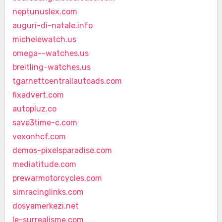
neptunuslex.com
auguri-di-natale.info
michelewatch.us
omega--watches.us
breitling-watches.us
tgarnettcentrallautoads.com
fixadvert.com
autopluz.co
save3time-c.com
vexonhcf.com
demos-pixelsparadise.com
mediatitude.com
prewarmotorcycles.com
simracinglinks.com
dosyamerkezi.net
le-surrealisme.com