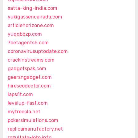
satta-king-india.com
yukigassencanada.com
articlehorizone.com
yuqqbbzp.com
7betagents6.com
coronavirusuptodate.com
crackinstreams.com
gadgetspak.com
gearsngadget.com
hireseodoctor.com
lapsfit.com
levelup-fast.com
mytreepla.net
pokersimulations.com
replicamanufactory.net
rezultate-loto.info