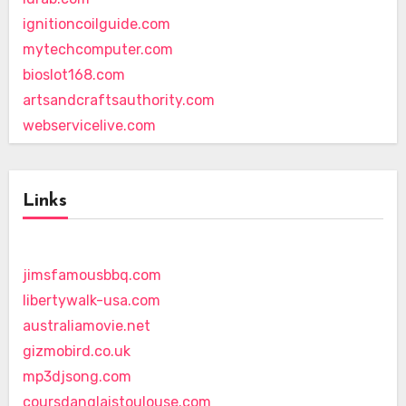
ignitioncoilguide.com
mytechcomputer.com
bioslot168.com
artsandcraftsauthority.com
webservicelive.com
Links
jimsfamousbbq.com
libertywalk-usa.com
australiamovie.net
gizmobird.co.uk
mp3djsong.com
coursdanglaistoulouse.com