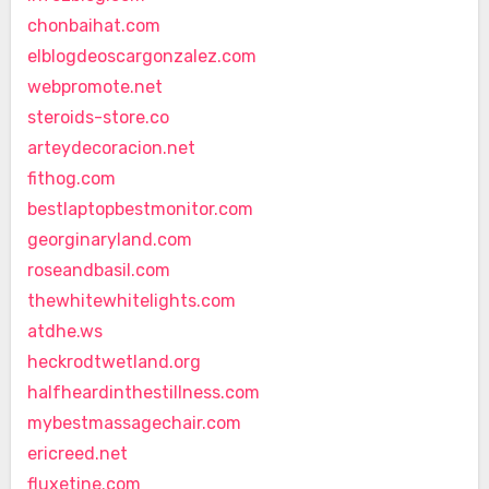
chonbaihat.com
elblogdeoscargonzalez.com
webpromote.net
steroids-store.co
arteydecoracion.net
fithog.com
bestlaptopbestmonitor.com
georginaryland.com
roseandbasil.com
thewhitewhitelights.com
atdhe.ws
heckrodtwetland.org
halfheardinthestillness.com
mybestmassagechair.com
ericreed.net
fluxetine.com