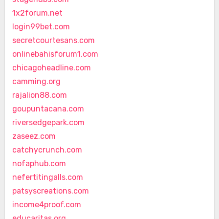
1x2forum.net
login99bet.com
secretcourtesans.com
onlinebahisforum1.com
chicagoheadline.com
camming.org
rajalion88.com
goupuntacana.com
riversedgepark.com
zaseez.com
catchycrunch.com
nofaphub.com
nefertitingalls.com
patsyscreations.com
income4proof.com
educaritas.org