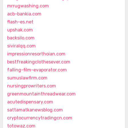
mrrugwashing.com
acb-bankia.com
flash-es.net
upshak.com
backsilo.com
siviralqq.com
impressionresorthoian.com
bestfreakingclothesever.com
falling-film-evaporator.com
sumuslawfirm.com
nursingprowriters.com
greenmountainthreadwear.com
acutedispensary.com
sattamatkanewsblog.com
cryptocurrencytradingcn.com
totowaz.com