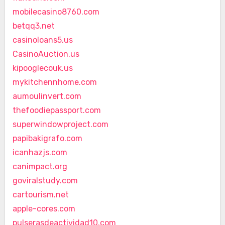
mobilecasino8760.com
betqq3.net
casinoloans5.us
CasinoAuction.us
kipooglecouk.us
mykitchennhome.com
aumoulinvert.com
thefoodiepassport.com
superwindowproject.com
papibakigrafo.com
icanhazjs.com
canimpact.org
goviralstudy.com
cartourism.net
apple-cores.com
pulserasdeactividad10.com