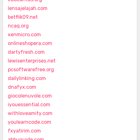
lensajelajah.com
betflik09.net
ncaq.org
xenmicro.com
onlineshopera.com
dartyfresh.com
lewisenterprises.net
pcsoftwarefree.org
dailylinking.com
dnafyx.com
giocolenuvole.com
iyouessential.com
withloveamity.com
youlearncode.com
fxyatirim.com
abbuguide.com