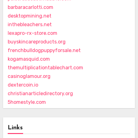
barbaracarlotti.com
desktopmining.net
inthebleachers.net
lexapro-rx-store.com
buyskincareproducts.org
frenchbulldogpuppyforsale.net
kogamasquid.com
themultiplicationtablechart.com
casinoglamour.org
dextercoin.io
christianarticledirectory.org
5homestyle.com
Links