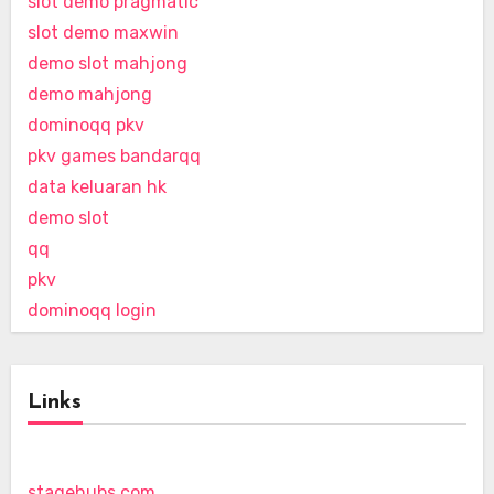
slot demo pragmatic
slot demo maxwin
demo slot mahjong
demo mahjong
dominoqq pkv
pkv games bandarqq
data keluaran hk
demo slot
qq
pkv
dominoqq login
Links
stagehubs.com