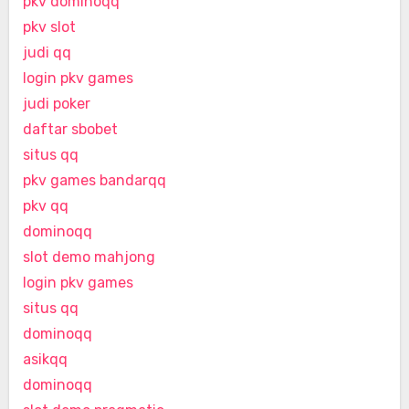
pkv dominoqq
pkv slot
judi qq
login pkv games
judi poker
daftar sbobet
situs qq
pkv games bandarqq
pkv qq
dominoqq
slot demo mahjong
login pkv games
situs qq
dominoqq
asikqq
dominoqq