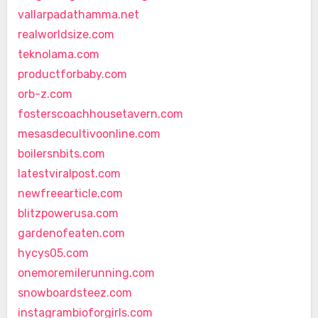
vallarpadathamma.net
realworldsize.com
teknolama.com
productforbaby.com
orb-z.com
fosterscoachhousetavern.com
mesasdecultivoonline.com
boilersnbits.com
latestviralpost.com
newfreearticle.com
blitzpowerusa.com
gardenofeaten.com
hycys05.com
onemoremilerunning.com
snowboardsteez.com
instagrambioforgirls.com