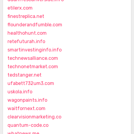
etilerx.com
finestreplica.net
flounderandfumble.com
healthohunt.com
retefuturah.info
smartinvestinginfo.info
technewsalliance.com
technonetmarket.com
tedstanger.net
ufabett732um3.com
uskola.info
wagonpaints.info
waitfornext.com
clearvisionmarketing.co
quantum-code.co
whatnews.me