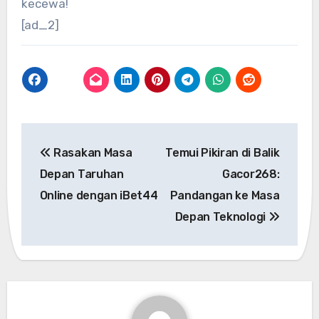
kecewa!
[ad_2]
Post
Rasakan Masa
Temui Pikiran di Balik
navigation
Depan Taruhan
Gacor268:
Online dengan iBet44
Pandangan ke Masa
Depan Teknologi