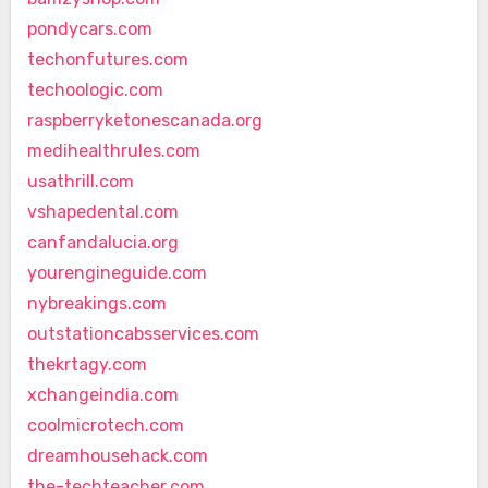
pondycars.com
techonfutures.com
techoologic.com
raspberryketonescanada.org
medihealthrules.com
usathrill.com
vshapedental.com
canfandalucia.org
yourengineguide.com
nybreakings.com
outstationcabsservices.com
thekrtagy.com
xchangeindia.com
coolmicrotech.com
dreamhousehack.com
the-techteacher.com