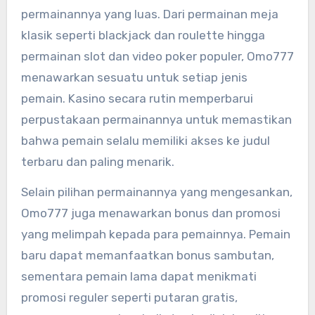
permainannya yang luas. Dari permainan meja
klasik seperti blackjack dan roulette hingga
permainan slot dan video poker populer, Omo777
menawarkan sesuatu untuk setiap jenis
pemain. Kasino secara rutin memperbarui
perpustakaan permainannya untuk memastikan
bahwa pemain selalu memiliki akses ke judul
terbaru dan paling menarik.
Selain pilihan permainannya yang mengesankan,
Omo777 juga menawarkan bonus dan promosi
yang melimpah kepada para pemainnya. Pemain
baru dapat memanfaatkan bonus sambutan,
sementara pemain lama dapat menikmati
promosi reguler seperti putaran gratis,