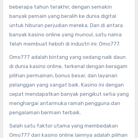
beberapa tahun terakhir, dengan semakin
banyak pemain yang beralih ke dunia digital
untuk hiburan perjudian mereka. Dan di antara
banyak kasino online yang muncul, satu nama
telah membuat heboh di industri ini: Omo777.
Omo777 adalah bintang yang sedang naik daun
di dunia kasino online, terkenal dengan beragam
pilihan permainan, bonus besar, dan layanan
pelanggan yang sangat baik. Kasino ini dengan
cepat mendapatkan banyak pengikut setia yang
menghargai antarmuka ramah pengguna dan
pengalaman bermain terbaik.
Salah satu faktor utama yang membedakan
Omo777 dari kasino online lainnya adalah pilihan