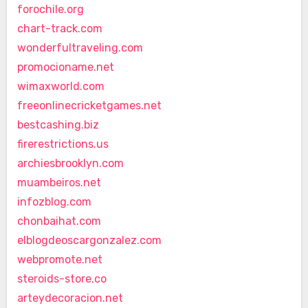
forochile.org
chart-track.com
wonderfultraveling.com
promocioname.net
wimaxworld.com
freeonlinecricketgames.net
bestcashing.biz
firerestrictions.us
archiesbrooklyn.com
muambeiros.net
infozblog.com
chonbaihat.com
elblogdeoscargonzalez.com
webpromote.net
steroids-store.co
arteydecoracion.net