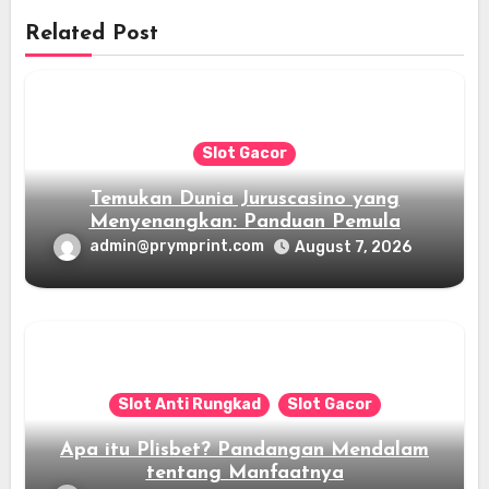
Related Post
Slot Gacor
Temukan Dunia Juruscasino yang
Menyenangkan: Panduan Pemula
admin@prymprint.com
August 7, 2026
Slot Anti Rungkad
Slot Gacor
Apa itu Plisbet? Pandangan Mendalam
tentang Manfaatnya