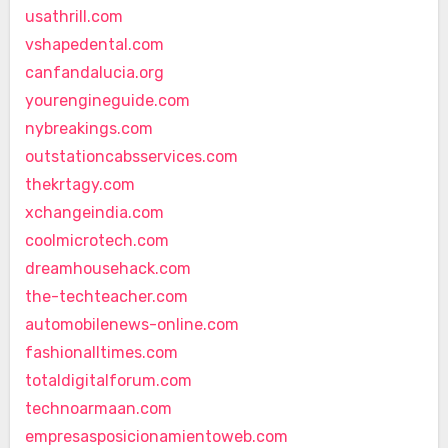
usathrill.com
vshapedental.com
canfandalucia.org
yourengineguide.com
nybreakings.com
outstationcabsservices.com
thekrtagy.com
xchangeindia.com
coolmicrotech.com
dreamhousehack.com
the-techteacher.com
automobilenews-online.com
fashionalltimes.com
totaldigitalforum.com
technoarmaan.com
empresasposicionamientoweb.com