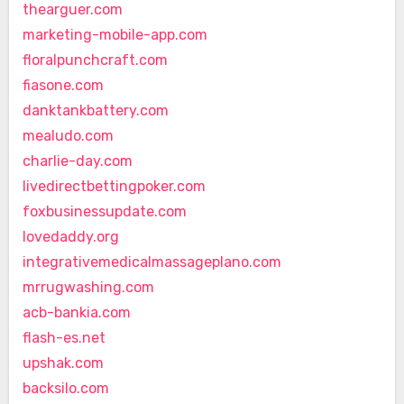
thearguer.com
marketing-mobile-app.com
floralpunchcraft.com
fiasone.com
danktankbattery.com
mealudo.com
charlie-day.com
livedirectbettingpoker.com
foxbusinessupdate.com
lovedaddy.org
integrativemedicalmassageplano.com
mrrugwashing.com
acb-bankia.com
flash-es.net
upshak.com
backsilo.com