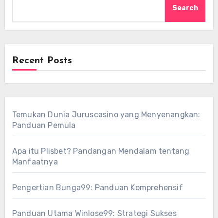
Search
Recent Posts
Temukan Dunia Juruscasino yang Menyenangkan:
Panduan Pemula
Apa itu Plisbet? Pandangan Mendalam tentang
Manfaatnya
Pengertian Bunga99: Panduan Komprehensif
Panduan Utama Winlose99: Strategi Sukses