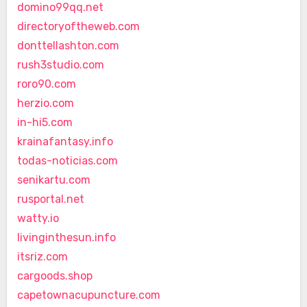
domino99qq.net
directoryoftheweb.com
donttellashton.com
rush3studio.com
roro90.com
herzio.com
in-hi5.com
krainafantasy.info
todas-noticias.com
senikartu.com
rusportal.net
watty.io
livinginthesun.info
itsriz.com
cargoods.shop
capetownacupuncture.com