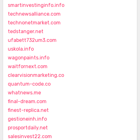
smartinvestinginfo.info
technewsalliance.com
technonetmarket.com
tedstanger.net
ufabett732um3.com
uskola.info
wagonpaints.info
waitfornext.com
clearvisionmarketing.co
quantum-code.co
whatnews.me
final-dream.com
finest-replica.net
gestioneinh.info
prosportdaily.net
salesinvest22.com