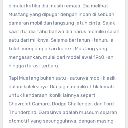
dimulai ketika dia masih remaja. Dia melihat
Mustang yang dipugar dengan indah di sebuah
pameran mobil dan langsung jatuh cinta. Sejak
saat itu, dia tahu bahwa dia harus memiliki salah
satu dari miliknya. Selama bertahun -tahun, ia
telah mengumpulkan koleksi Mustang yang
mengesankan, mulai dari model awal 1960 -an
hingga iterasi terbaru.
Tapi Mustang bukan satu -satunya mobil klasik
dalam koleksinya. Dia juga memiliki titik lemah
untuk kendaraan ikonik lainnya seperti
Chevrolet Camaro, Dodge Challenger, dan Ford
Thunderbird. Garasinya adalah museum sejarah
otomotif yang sesungguhnya, dengan masing -