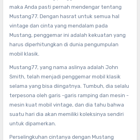
maka Anda pasti pernah mendengar tentang
Mustang77. Dengan hasrat untuk semua hal
vintage dan cinta yang mendalam pada
Mustang, penggemar ini adalah kekuatan yang
harus diperhitungkan di dunia pengumpulan
mobil klasik.
Mustang77, yang nama aslinya adalah John
Smith, telah menjadi penggemar mobil klasik
selama yang bisa diingatnya. Tumbuh, dia selalu
terpesona oleh garis -garis ramping dan mesin -
mesin kuat mobil vintage, dan dia tahu bahwa
suatu hari dia akan memiliki koleksinya sendiri
untuk dipamerkan.
Perselingkuhan cintanya dengan Mustang