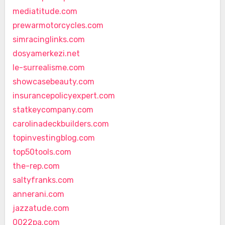
mediatitude.com
prewarmotorcycles.com
simracinglinks.com
dosyamerkezi.net
le-surrealisme.com
showcasebeauty.com
insurancepolicyexpert.com
statkeycompany.com
carolinadeckbuilders.com
topinvestingblog.com
top50tools.com
the-rep.com
saltyfranks.com
annerani.com
jazzatude.com
0022pa.com