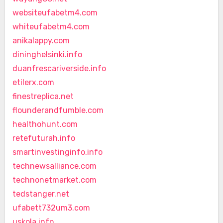
websiteufabetm4.com
whiteufabetm4.com
anikalappy.com
dininghelsinki.info
duanfrescariverside.info
etilerx.com
finestreplica.net
flounderandfumble.com
healthohunt.com
retefuturah.info
smartinvestinginfo.info
technewsalliance.com
technonetmarket.com
tedstanger.net
ufabett732um3.com
uskola.info