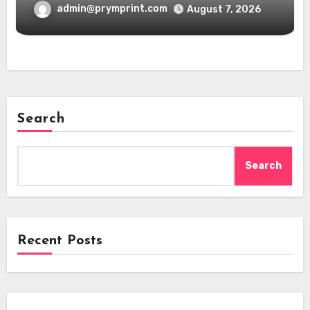
admin@prymprint.com
August 7, 2026
Search
Search
Recent Posts