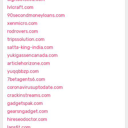
lvlcraft.com
90secondmoneyloans.com
xenmicro.com
rodrovers.com
tripssolution.com
satta-king-india.com
yukigassencanada.com
articlehorizone.com
yuqqbbzp.com
7betagents6.com
coronavirusuptodate.com
crackinstreams.com
gadgetspak.com
gearsngadget.com
hireseodoctor.com
lapsfit.com