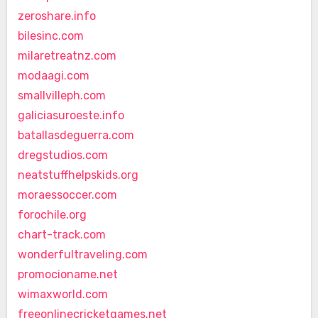
zeroshare.info
bilesinc.com
milaretreatnz.com
modaagi.com
smallvilleph.com
galiciasuroeste.info
batallasdeguerra.com
dregstudios.com
neatstuffhelpskids.org
moraessoccer.com
forochile.org
chart-track.com
wonderfultraveling.com
promocioname.net
wimaxworld.com
freeonlinecricketgames.net