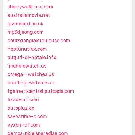
libertywalk-usa.com
australiamovie.net
gizmobird.co.uk
mp3djsong.com
coursdanglaistoulouse.com
neptunuslex.com
auguri-di-natale.info
michelewatch.us
omega--watches.us
breitling-watches.us
tgarnettcentrallautoads.com
fixadvert.com
autopluz.co
save3time-c.com
vexonhcf.com
demos-pixelsparadise.com