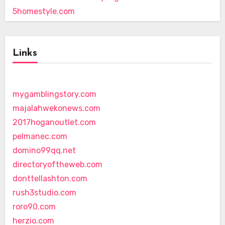
5homestyle.com
Links
mygamblingstory.com
majalahwekonews.com
2017hoganoutlet.com
pelmanec.com
domino99qq.net
directoryoftheweb.com
donttellashton.com
rush3studio.com
roro90.com
herzio.com