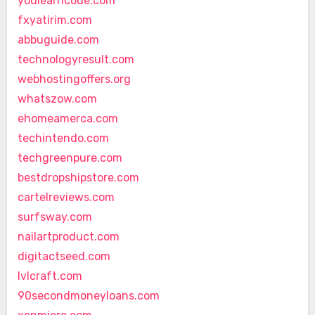
youlearncode.com
fxyatirim.com
abbuguide.com
technologyresult.com
webhostingoffers.org
whatszow.com
ehomeamerca.com
techintendo.com
techgreenpure.com
bestdropshipstore.com
cartelreviews.com
surfsway.com
nailartproduct.com
digitactseed.com
lvlcraft.com
90secondmoneyloans.com