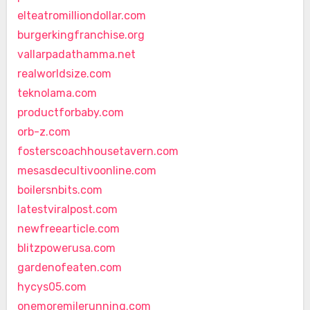
elteatromilliondollar.com
burgerkingfranchise.org
vallarpadathamma.net
realworldsize.com
teknolama.com
productforbaby.com
orb-z.com
fosterscoachhousetavern.com
mesasdecultivoonline.com
boilersnbits.com
latestviralpost.com
newfreearticle.com
blitzpowerusa.com
gardenofeaten.com
hycys05.com
onemoremilerunning.com