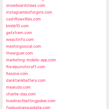
snowboardsteez.com
instagrambioforgirls.com
cashflowxfiles.com
kmbb10.com
getxtrem.com
weactinfo.com
meshingsocial.com
thearguer.com
marketing-mobile-app.com
floralpunchcraft.com
fiasone.com
danktankbattery.com
mealudo.com
charlie-day.com
livedirectbettingpoker.com
foxbusinessupdate.com