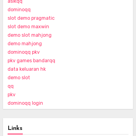
asikqq
dominoqq
slot demo pragmatic
slot demo maxwin
demo slot mahjong
demo mahjong
dominoqq pkv
pkv games bandarqq
data keluaran hk
demo slot
qq
pkv
dominoqq login
Links