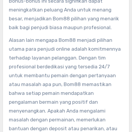
Bonus-bonus ini secara signifikan dapat
meningkatkan peluang Anda untuk menang
besar, menjadikan Bom88 pilihan yang menarik
baik bagi penjudi biasa maupun profesional.
Alasan lain mengapa Bom88 menjadi pilihan
utama para penjudi online adalah komitmennya
terhadap layanan pelanggan. Dengan tim
profesional berdedikasi yang tersedia 24/7
untuk membantu pemain dengan pertanyaan
atau masalah apa pun, Bom88 memastikan
bahwa setiap pemain mendapatkan
pengalaman bermain yang positif dan
menyenangkan. Apakah Anda mengalami
masalah dengan permainan, memerlukan
bantuan dengan deposit atau penarikan, atau