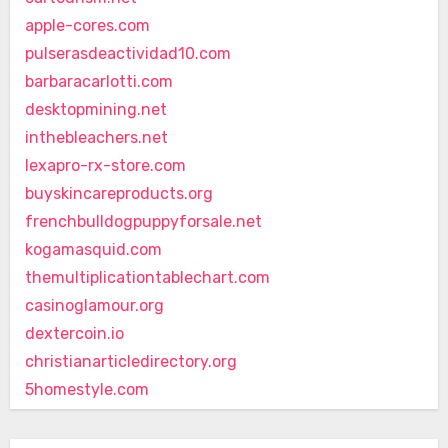
apple-cores.com
pulserasdeactividad10.com
barbaracarlotti.com
desktopmining.net
inthebleachers.net
lexapro-rx-store.com
buyskincareproducts.org
frenchbulldogpuppyforsale.net
kogamasquid.com
themultiplicationtablechart.com
casinoglamour.org
dextercoin.io
christianarticledirectory.org
5homestyle.com