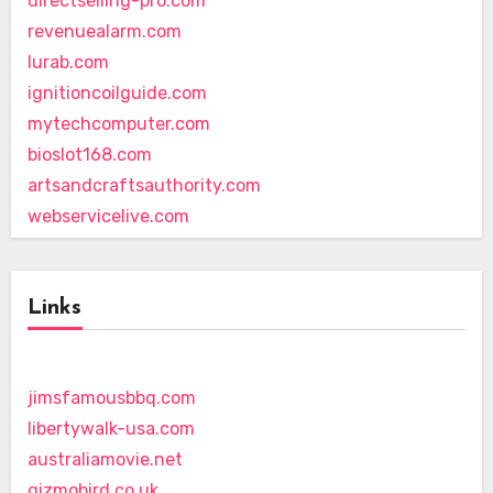
directselling-pro.com
revenuealarm.com
lurab.com
ignitioncoilguide.com
mytechcomputer.com
bioslot168.com
artsandcraftsauthority.com
webservicelive.com
Links
jimsfamousbbq.com
libertywalk-usa.com
australiamovie.net
gizmobird.co.uk