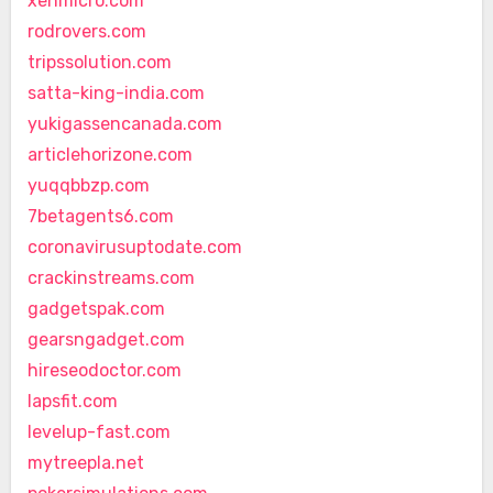
xenmicro.com
rodrovers.com
tripssolution.com
satta-king-india.com
yukigassencanada.com
articlehorizone.com
yuqqbbzp.com
7betagents6.com
coronavirusuptodate.com
crackinstreams.com
gadgetspak.com
gearsngadget.com
hireseodoctor.com
lapsfit.com
levelup-fast.com
mytreepla.net