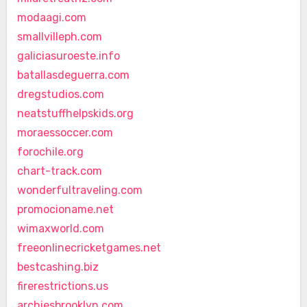
modaagi.com
smallvilleph.com
galiciasuroeste.info
batallasdeguerra.com
dregstudios.com
neatstuffhelpskids.org
moraessoccer.com
forochile.org
chart-track.com
wonderfultraveling.com
promocioname.net
wimaxworld.com
freeonlinecricketgames.net
bestcashing.biz
firerestrictions.us
archiesbrooklyn.com