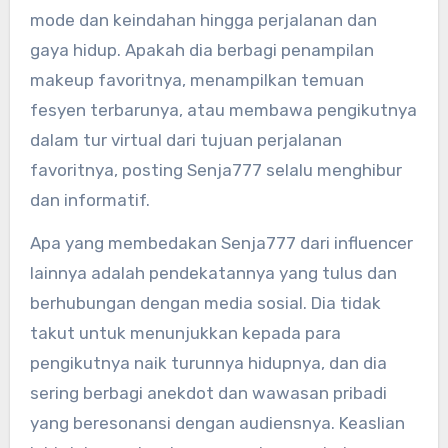
mode dan keindahan hingga perjalanan dan
gaya hidup. Apakah dia berbagi penampilan
makeup favoritnya, menampilkan temuan
fesyen terbarunya, atau membawa pengikutnya
dalam tur virtual dari tujuan perjalanan
favoritnya, posting Senja777 selalu menghibur
dan informatif.
Apa yang membedakan Senja777 dari influencer
lainnya adalah pendekatannya yang tulus dan
berhubungan dengan media sosial. Dia tidak
takut untuk menunjukkan kepada para
pengikutnya naik turunnya hidupnya, dan dia
sering berbagi anekdot dan wawasan pribadi
yang beresonansi dengan audiensnya. Keaslian