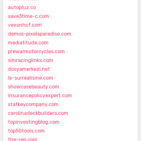
autopluz.co
save3time-c.com
vexonhcf.com
demos-pixelsparadise.com
mediatitude.com
prewarmotorcycles.com
simracinglinks.com
dosyamerkezi.net
le-surrealisme.com
showcasebeauty.com
insurancepolicyexpert.com
statkeycompany.com
carolinadeckbuilders.com
topinvestingblog.com
top50tools.com
the-rep.com