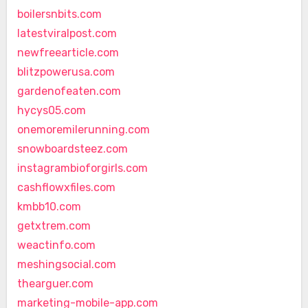
boilersnbits.com
latestviralpost.com
newfreearticle.com
blitzpowerusa.com
gardenofeaten.com
hycys05.com
onemoremilerunning.com
snowboardsteez.com
instagrambioforgirls.com
cashflowxfiles.com
kmbb10.com
getxtrem.com
weactinfo.com
meshingsocial.com
thearguer.com
marketing-mobile-app.com