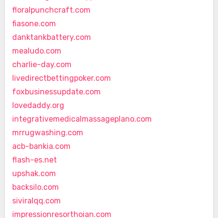
floralpunchcraft.com
fiasone.com
danktankbattery.com
mealudo.com
charlie-day.com
livedirectbettingpoker.com
foxbusinessupdate.com
lovedaddy.org
integrativemedicalmassageplano.com
mrrugwashing.com
acb-bankia.com
flash-es.net
upshak.com
backsilo.com
siviralqq.com
impressionresorthoian.com