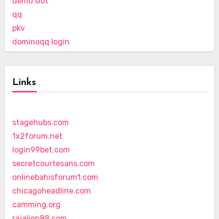
demo slot
qq
pkv
dominoqq login
Links
stagehubs.com
1x2forum.net
login99bet.com
secretcourtesans.com
onlinebahisforum1.com
chicagoheadline.com
camming.org
rajalion88.com