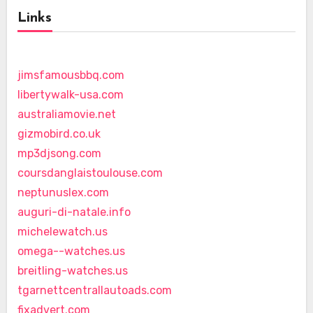
Links
jimsfamousbbq.com
libertywalk-usa.com
australiamovie.net
gizmobird.co.uk
mp3djsong.com
coursdanglaistoulouse.com
neptunuslex.com
auguri-di-natale.info
michelewatch.us
omega--watches.us
breitling-watches.us
tgarnettcentrallautoads.com
fixadvert.com