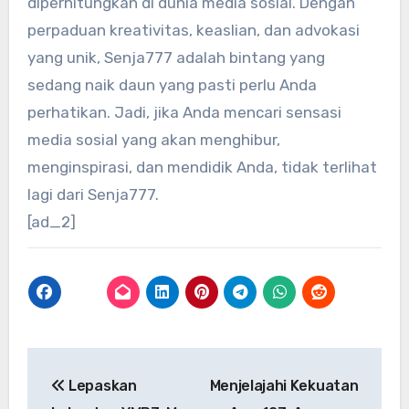
diperhitungkan di dunia media sosial. Dengan
perpaduan kreativitas, keaslian, dan advokasi
yang unik, Senja777 adalah bintang yang
sedang naik daun yang pasti perlu Anda
perhatikan. Jadi, jika Anda mencari sensasi
media sosial yang akan menghibur,
menginspirasi, dan mendidik Anda, tidak terlihat
lagi dari Senja777.
[ad_2]
Post
Lepaskan
Menjelajahi Kekuatan
navigation