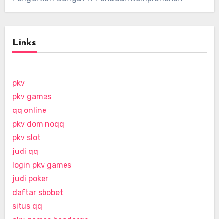
Links
pkv
pkv games
qq online
pkv dominoqq
pkv slot
judi qq
login pkv games
judi poker
daftar sbobet
situs qq