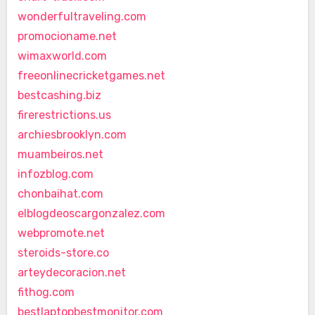
wonderfultraveling.com
promocioname.net
wimaxworld.com
freeonlinecricketgames.net
bestcashing.biz
firerestrictions.us
archiesbrooklyn.com
muambeiros.net
infozblog.com
chonbaihat.com
elblogdeoscargonzalez.com
webpromote.net
steroids-store.co
arteydecoracion.net
fithog.com
bestlaptopbestmonitor.com