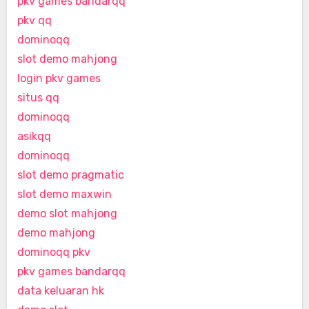
pkv games bandarqq
pkv qq
dominoqq
slot demo mahjong
login pkv games
situs qq
dominoqq
asikqq
dominoqq
slot demo pragmatic
slot demo maxwin
demo slot mahjong
demo mahjong
dominoqq pkv
pkv games bandarqq
data keluaran hk