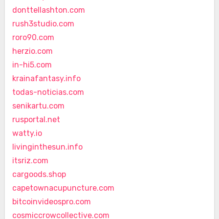
donttellashton.com
rush3studio.com
roro90.com
herzio.com
in-hi5.com
krainafantasy.info
todas-noticias.com
senikartu.com
rusportal.net
watty.io
livinginthesun.info
itsriz.com
cargoods.shop
capetownacupuncture.com
bitcoinvideospro.com
cosmiccrowcollective.com