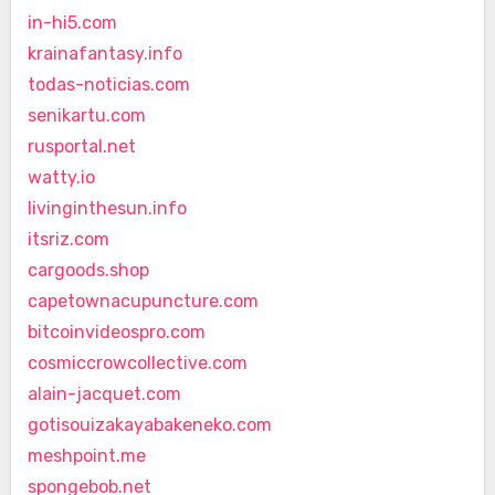
in-hi5.com
krainafantasy.info
todas-noticias.com
senikartu.com
rusportal.net
watty.io
livinginthesun.info
itsriz.com
cargoods.shop
capetownacupuncture.com
bitcoinvideospro.com
cosmiccrowcollective.com
alain-jacquet.com
gotisouizakayabakeneko.com
meshpoint.me
spongebob.net