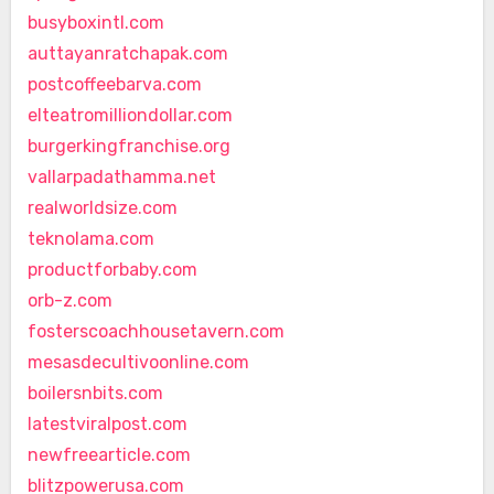
busyboxintl.com
auttayanratchapak.com
postcoffeebarva.com
elteatromilliondollar.com
burgerkingfranchise.org
vallarpadathamma.net
realworldsize.com
teknolama.com
productforbaby.com
orb-z.com
fosterscoachhousetavern.com
mesasdecultivoonline.com
boilersnbits.com
latestviralpost.com
newfreearticle.com
blitzpowerusa.com