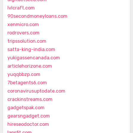
lvlcraft.com
90secondmoneyloans.com
xenmicro.com
rodrovers.com
tripssolution.com
satta-king-india.com
yukigassencanada.com
articlehorizone.com
yuqqbbzp.com
7betagents6.com
coronavirusuptodate.com
crackinstreams.com
gadgetspak.com
gearsngadget.com
hireseodoctor.com
lapsfit.com