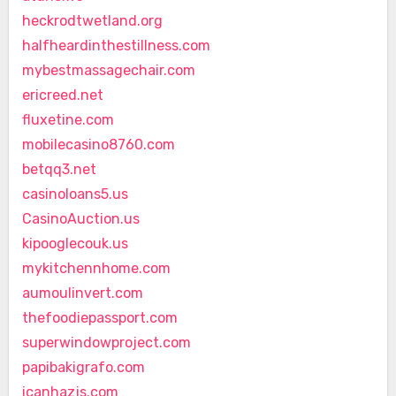
heckrodtwetland.org
halfheardinthestillness.com
mybestmassagechair.com
ericreed.net
fluxetine.com
mobilecasino8760.com
betqq3.net
casinoloans5.us
CasinoAuction.us
kipooglecouk.us
mykitchennhome.com
aumoulinvert.com
thefoodiepassport.com
superwindowproject.com
papibakigrafo.com
icanhazjs.com