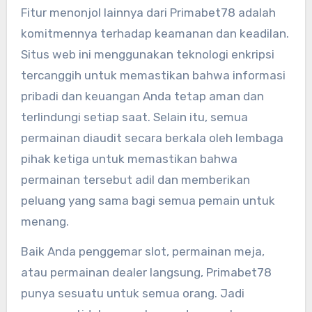
Fitur menonjol lainnya dari Primabet78 adalah
komitmennya terhadap keamanan dan keadilan.
Situs web ini menggunakan teknologi enkripsi
tercanggih untuk memastikan bahwa informasi
pribadi dan keuangan Anda tetap aman dan
terlindungi setiap saat. Selain itu, semua
permainan diaudit secara berkala oleh lembaga
pihak ketiga untuk memastikan bahwa
permainan tersebut adil dan memberikan
peluang yang sama bagi semua pemain untuk
menang.
Baik Anda penggemar slot, permainan meja,
atau permainan dealer langsung, Primabet78
punya sesuatu untuk semua orang. Jadi