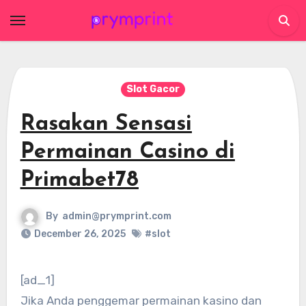
Skip
to
content
Slot Gacor
Rasakan Sensasi
Permainan Casino di
Primabet78
By
admin@prymprint.com
December 26, 2025
#slot
[ad_1]
Jika Anda penggemar permainan kasino dan