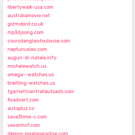
libertywalk-usa.com
australiamovie.net
gizmobird.co.uk
mp3djsong.com
coursdanglaistoulouse.com
neptunuslex.com
auguri-di-natale.info
michelewatch.us
omega--watches.us
breitling-watches.us
tgarnettcentrallautoads.com
fixadvert.com
autopluz.co
save3time-c.com
vexonhcf.com
demos-pixelsparadise.com