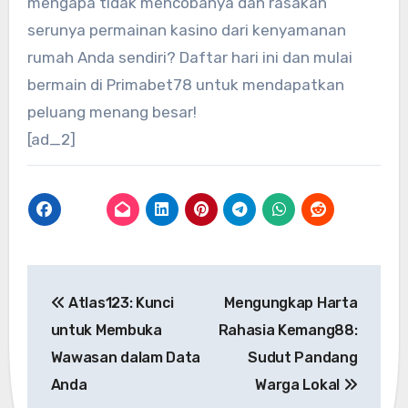
mengapa tidak mencobanya dan rasakan
serunya permainan kasino dari kenyamanan
rumah Anda sendiri? Daftar hari ini dan mulai
bermain di Primabet78 untuk mendapatkan
peluang menang besar!
[ad_2]
Post
Atlas123: Kunci
Mengungkap Harta
navigation
untuk Membuka
Rahasia Kemang88:
Wawasan dalam Data
Sudut Pandang
Anda
Warga Lokal