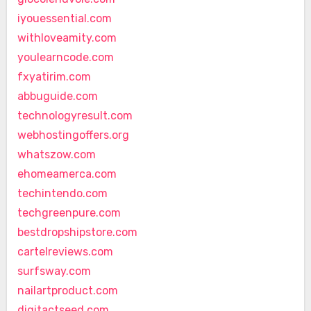
iyouessential.com
withloveamity.com
youlearncode.com
fxyatirim.com
abbuguide.com
technologyresult.com
webhostingoffers.org
whatszow.com
ehomeamerca.com
techintendo.com
techgreenpure.com
bestdropshipstore.com
cartelreviews.com
surfsway.com
nailartproduct.com
digitactseed.com