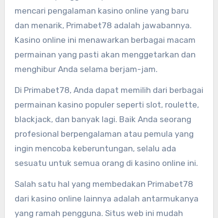
mencari pengalaman kasino online yang baru
dan menarik, Primabet78 adalah jawabannya.
Kasino online ini menawarkan berbagai macam
permainan yang pasti akan menggetarkan dan
menghibur Anda selama berjam-jam.
Di Primabet78, Anda dapat memilih dari berbagai
permainan kasino populer seperti slot, roulette,
blackjack, dan banyak lagi. Baik Anda seorang
profesional berpengalaman atau pemula yang
ingin mencoba keberuntungan, selalu ada
sesuatu untuk semua orang di kasino online ini.
Salah satu hal yang membedakan Primabet78
dari kasino online lainnya adalah antarmukanya
yang ramah pengguna. Situs web ini mudah