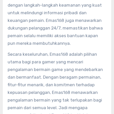
dengan langkah-langkah keamanan yang kuat
untuk melindungi informasi pribadi dan
keuangan pemain. Emas168 juga menawarkan
dukungan pelanggan 24/7, memastikan bahwa
pemain selalu memiliki akses bantuan kapan
pun mereka membutuhkannya.
Secara keseluruhan, Emas168 adalah pilihan
utama bagi para gamer yang mencari
pengalaman bermain game yang mendebarkan
dan bermanfaat. Dengan beragam permainan,
fitur-fitur menarik, dan komitmen terhadap
kepuasan pelanggan, Emas168 menawarkan
pengalaman bermain yang tak terlupakan bagi
pemain dari semua level. Jadi mengapa