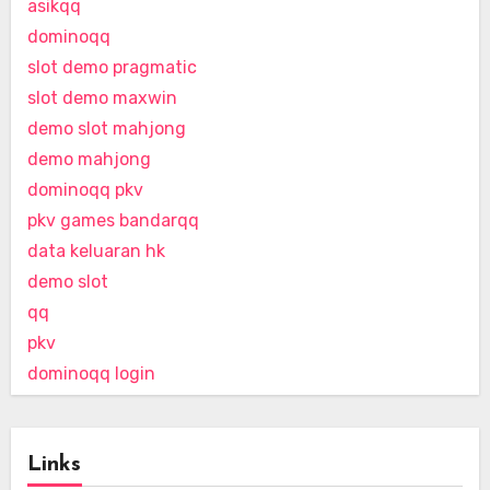
asikqq
dominoqq
slot demo pragmatic
slot demo maxwin
demo slot mahjong
demo mahjong
dominoqq pkv
pkv games bandarqq
data keluaran hk
demo slot
qq
pkv
dominoqq login
Links