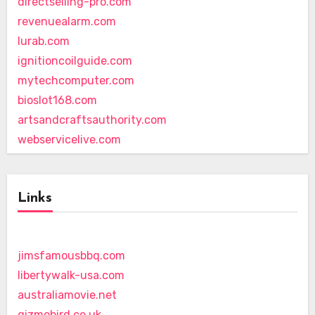
directselling-pro.com
revenuealarm.com
lurab.com
ignitioncoilguide.com
mytechcomputer.com
bioslot168.com
artsandcraftsauthority.com
webservicelive.com
Links
jimsfamousbbq.com
libertywalk-usa.com
australiamovie.net
gizmobird.co.uk