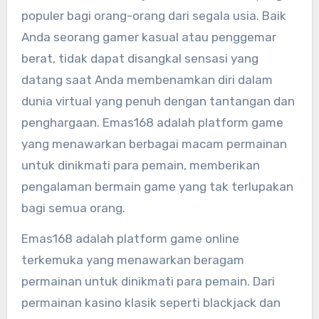
populer bagi orang-orang dari segala usia. Baik
Anda seorang gamer kasual atau penggemar
berat, tidak dapat disangkal sensasi yang
datang saat Anda membenamkan diri dalam
dunia virtual yang penuh dengan tantangan dan
penghargaan. Emas168 adalah platform game
yang menawarkan berbagai macam permainan
untuk dinikmati para pemain, memberikan
pengalaman bermain game yang tak terlupakan
bagi semua orang.
Emas168 adalah platform game online
terkemuka yang menawarkan beragam
permainan untuk dinikmati para pemain. Dari
permainan kasino klasik seperti blackjack dan