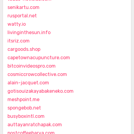
senikartu.com
rusportal.net
watty.io
livinginthesun.info
itsriz.com
cargoods.shop
capetownacupuncture.com
bitcoinvideospro.com
cosmiccrowcollective.com
alain-jacquet.com
gotisouizakayabakeneko.com
meshpoint.me
spongebob.net
busyboxintl.com
auttayanratchapak.com
postcoffeebarva.com