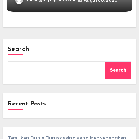
August 6, 2026
Search
Search
Recent Posts
Temukan Dunia Juruscasino yang Menyenangkan: