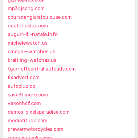
mp3djsong.com
coursdanglaistoulouse.com
neptunuslex.com
auguri-di-natale.info
michelewatch.us
omega--watches.us
breitling-watches.us
tgarnettcentrallautoads.com
fixadvert.com
autopluz.co
save3time-c.com
vexonhcf.com
demos-pixelsparadise.com
mediatitude.com
prewarmotorcycles.com
simracinglinks.com