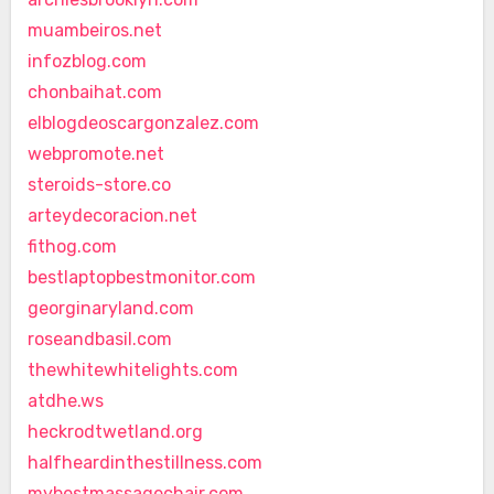
muambeiros.net
infozblog.com
chonbaihat.com
elblogdeoscargonzalez.com
webpromote.net
steroids-store.co
arteydecoracion.net
fithog.com
bestlaptopbestmonitor.com
georginaryland.com
roseandbasil.com
thewhitewhitelights.com
atdhe.ws
heckrodtwetland.org
halfheardinthestillness.com
mybestmassagechair.com