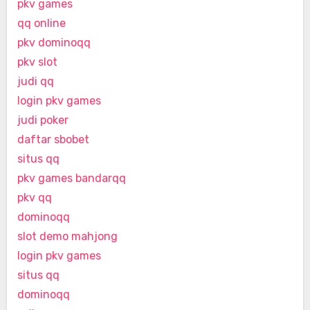
pkv games
qq online
pkv dominoqq
pkv slot
judi qq
login pkv games
judi poker
daftar sbobet
situs qq
pkv games bandarqq
pkv qq
dominoqq
slot demo mahjong
login pkv games
situs qq
dominoqq