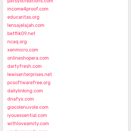
patsyscreations.com
income4proof.com
educaritas.org
lensajelajah.com
betflik09.net
ncaq.org
xenmicro.com
onlineshopera.com
dartyfresh.com
lewisenterprises.net
pcsoftwarefree.org
dailylinking.com
dnafyx.com
giocolenuvole.com
iyouessential.com
withloveamity.com