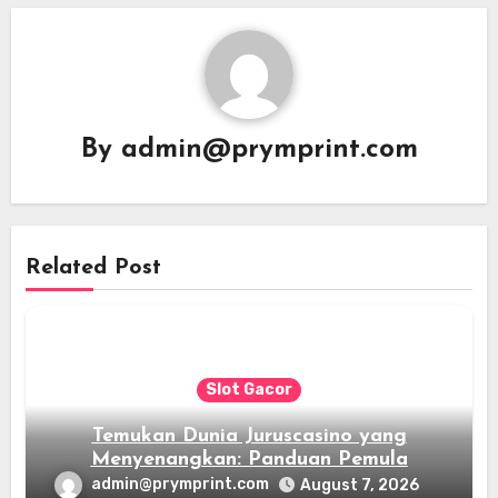
By
admin@prymprint.com
Related Post
Slot Gacor
Temukan Dunia Juruscasino yang
Menyenangkan: Panduan Pemula
admin@prymprint.com
August 7, 2026