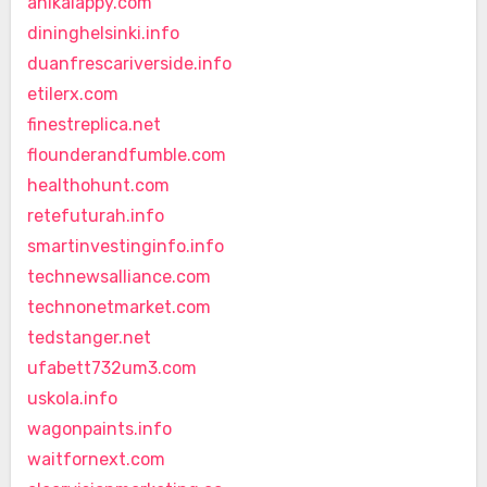
anikalappy.com
dininghelsinki.info
duanfrescariverside.info
etilerx.com
finestreplica.net
flounderandfumble.com
healthohunt.com
retefuturah.info
smartinvestinginfo.info
technewsalliance.com
technonetmarket.com
tedstanger.net
ufabett732um3.com
uskola.info
wagonpaints.info
waitfornext.com