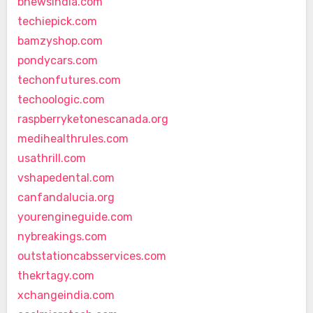
bnewsindia.com
techiepick.com
bamzyshop.com
pondycars.com
techonfutures.com
techoologic.com
raspberryketonescanada.org
medihealthrules.com
usathrill.com
vshapedental.com
canfandalucia.org
yourengineguide.com
nybreakings.com
outstationcabsservices.com
thekrtagy.com
xchangeindia.com