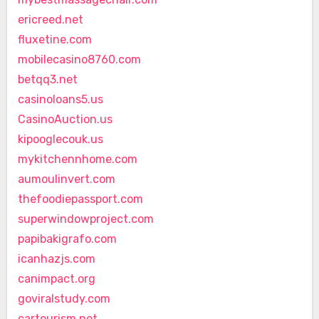
ericreed.net
fluxetine.com
mobilecasino8760.com
betqq3.net
casinoloans5.us
CasinoAuction.us
kipooglecouk.us
mykitchennhome.com
aumoulinvert.com
thefoodiepassport.com
superwindowproject.com
papibakigrafo.com
icanhazjs.com
canimpact.org
goviralstudy.com
cartourism.net