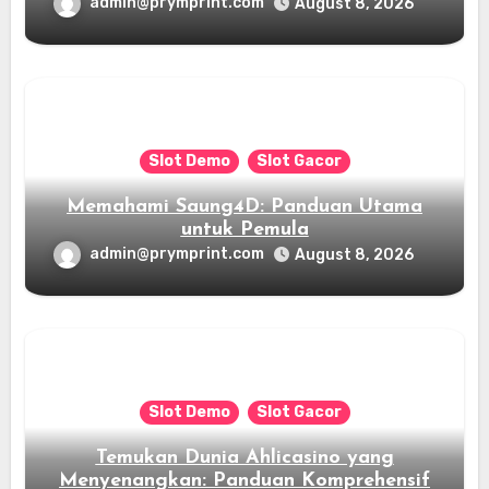
admin@prymprint.com
August 8, 2026
Slot Demo
Slot Gacor
Memahami Saung4D: Panduan Utama
untuk Pemula
admin@prymprint.com
August 8, 2026
Slot Demo
Slot Gacor
Temukan Dunia Ahlicasino yang
Menyenangkan: Panduan Komprehensif