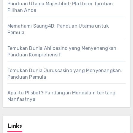
Panduan Utama Majestibet: Platform Taruhan
Pilihan Anda
Memahami Saung4D: Panduan Utama untuk
Pemula
Temukan Dunia Ahlicasino yang Menyenangkan:
Panduan Komprehensif
Temukan Dunia Juruscasino yang Menyenangkan:
Panduan Pemula
Apa itu Plisbet? Pandangan Mendalam tentang
Manfaatnya
Links