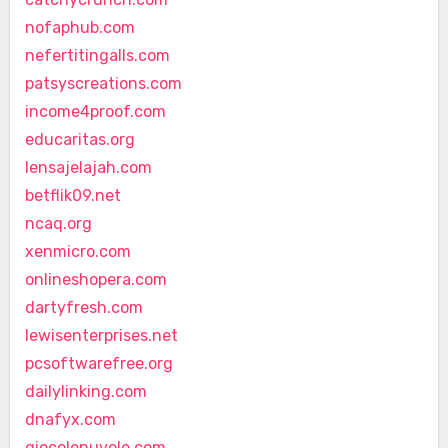
nofaphub.com
nefertitingalls.com
patsyscreations.com
income4proof.com
educaritas.org
lensajelajah.com
betflik09.net
ncaq.org
xenmicro.com
onlineshopera.com
dartyfresh.com
lewisenterprises.net
pcsoftwarefree.org
dailylinking.com
dnafyx.com
giocolenuvole.com