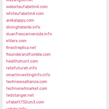
websiteufabetm4.com
whiteufabetm4.com
anikalappy.com
dininghelsinki.info
duanfrescariverside.info
etilerx.com
finestreplica.net
flounderandfumble.com
healthohunt.com
retefuturah.info
smartinvestinginfo.info
technewsalliance.com
technonetmarket.com
tedstanger.net
ufabett732um3.com
uskola.info