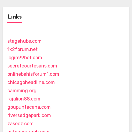
Links
stagehubs.com
1x2forum.net
login99bet.com
secretcourtesans.com
onlinebahisforum1.com
chicagoheadline.com
camming.org
rajalion88.com
goupuntacana.com
riversedgepark.com
zaseez.com
catchycrunch.com