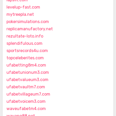
levelup-fast.com
mytreepla.net
pokersimulations.com
replicamanufactory.net
rezultate-loto.info
splendifulous.com
sportsrecords4u.com
topceleberites.com
ufabetting8m4.com
ufabetunionum3.com
ufabetvalueum3.com
ufabetvaultm7.com
ufabetvillageum7.com
ufabetvoicem3.com
waveufabetm4.com
wayang88.net