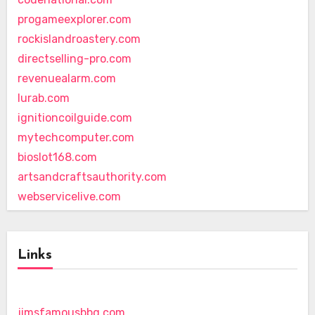
progameexplorer.com
rockislandroastery.com
directselling-pro.com
revenuealarm.com
lurab.com
ignitioncoilguide.com
mytechcomputer.com
bioslot168.com
artsandcraftsauthority.com
webservicelive.com
Links
jimsfamousbbq.com