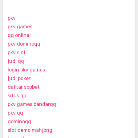
pkv
pkv games
qq online
pkv dominoqq
pkv slot
judi qq
login pkv games
judi poker
daftar sbobet
situs qq
pkv games bandarqq
pkv qq
dominoqq
slot demo mahjong