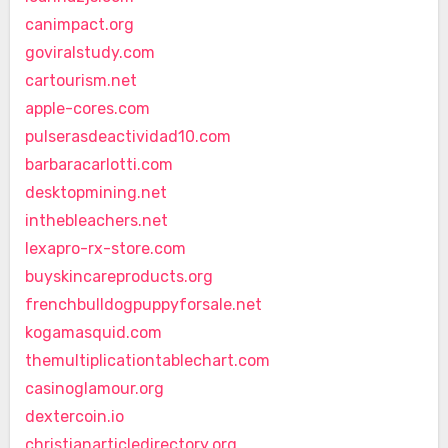
canimpact.org
goviralstudy.com
cartourism.net
apple-cores.com
pulserasdeactividad10.com
barbaracarlotti.com
desktopmining.net
inthebleachers.net
lexapro-rx-store.com
buyskincareproducts.org
frenchbulldogpuppyforsale.net
kogamasquid.com
themultiplicationtablechart.com
casinoglamour.org
dextercoin.io
christianarticledirectory.org