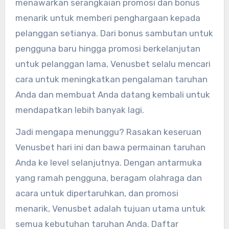
menawarkan serangkaian promosi dan bonus
menarik untuk memberi penghargaan kepada
pelanggan setianya. Dari bonus sambutan untuk
pengguna baru hingga promosi berkelanjutan
untuk pelanggan lama, Venusbet selalu mencari
cara untuk meningkatkan pengalaman taruhan
Anda dan membuat Anda datang kembali untuk
mendapatkan lebih banyak lagi.
Jadi mengapa menunggu? Rasakan keseruan
Venusbet hari ini dan bawa permainan taruhan
Anda ke level selanjutnya. Dengan antarmuka
yang ramah pengguna, beragam olahraga dan
acara untuk dipertaruhkan, dan promosi
menarik, Venusbet adalah tujuan utama untuk
semua kebutuhan taruhan Anda. Daftar