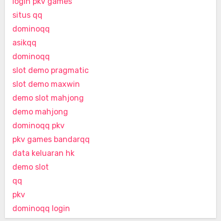
login pkv games
situs qq
dominoqq
asikqq
dominoqq
slot demo pragmatic
slot demo maxwin
demo slot mahjong
demo mahjong
dominoqq pkv
pkv games bandarqq
data keluaran hk
demo slot
qq
pkv
dominoqq login