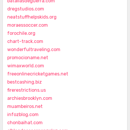
batallasdeguerra.com
dregstudios.com
neatstuffhelpskids.org
moraessoccer.com
forochile.org
chart-track.com
wonderfultraveling.com
promocioname.net
wimaxworld.com
freeonlinecricketgames.net
bestcashing.biz
firerestrictions.us
archiesbrooklyn.com
muambeiros.net
infozblog.com
chonbaihat.com