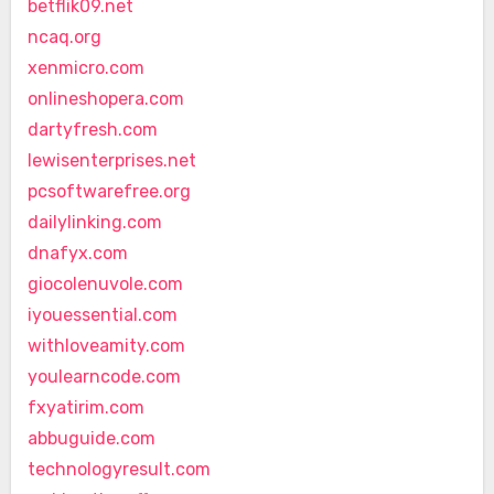
betflik09.net
ncaq.org
xenmicro.com
onlineshopera.com
dartyfresh.com
lewisenterprises.net
pcsoftwarefree.org
dailylinking.com
dnafyx.com
giocolenuvole.com
iyouessential.com
withloveamity.com
youlearncode.com
fxyatirim.com
abbuguide.com
technologyresult.com