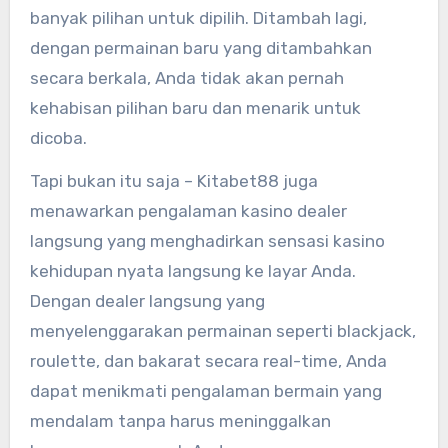
banyak pilihan untuk dipilih. Ditambah lagi,
dengan permainan baru yang ditambahkan
secara berkala, Anda tidak akan pernah
kehabisan pilihan baru dan menarik untuk
dicoba.
Tapi bukan itu saja – Kitabet88 juga
menawarkan pengalaman kasino dealer
langsung yang menghadirkan sensasi kasino
kehidupan nyata langsung ke layar Anda.
Dengan dealer langsung yang
menyelenggarakan permainan seperti blackjack,
roulette, dan bakarat secara real-time, Anda
dapat menikmati pengalaman bermain yang
mendalam tanpa harus meninggalkan