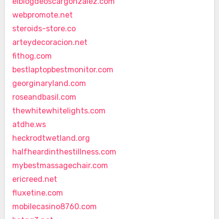
elblogdeoscargonzalez.com
webpromote.net
steroids-store.co
arteydecoracion.net
fithog.com
bestlaptopbestmonitor.com
georginaryland.com
roseandbasil.com
thewhitewhitelights.com
atdhe.ws
heckrodtwetland.org
halfheardinthestillness.com
mybestmassagechair.com
ericreed.net
fluxetine.com
mobilecasino8760.com