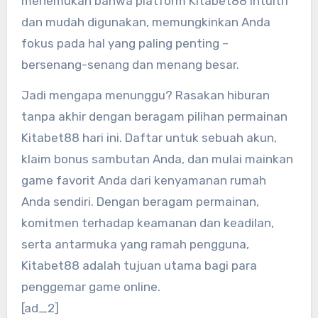
menemukan bahwa platform Kitabet88 intuitif
dan mudah digunakan, memungkinkan Anda
fokus pada hal yang paling penting –
bersenang-senang dan menang besar.
Jadi mengapa menunggu? Rasakan hiburan
tanpa akhir dengan beragam pilihan permainan
Kitabet88 hari ini. Daftar untuk sebuah akun,
klaim bonus sambutan Anda, dan mulai mainkan
game favorit Anda dari kenyamanan rumah
Anda sendiri. Dengan beragam permainan,
komitmen terhadap keamanan dan keadilan,
serta antarmuka yang ramah pengguna,
Kitabet88 adalah tujuan utama bagi para
penggemar game online.
[ad_2]