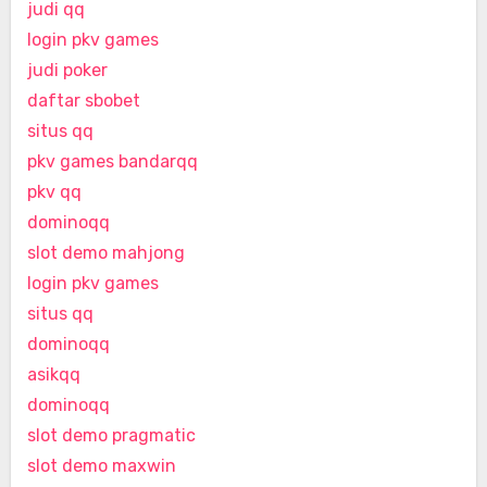
judi qq
login pkv games
judi poker
daftar sbobet
situs qq
pkv games bandarqq
pkv qq
dominoqq
slot demo mahjong
login pkv games
situs qq
dominoqq
asikqq
dominoqq
slot demo pragmatic
slot demo maxwin