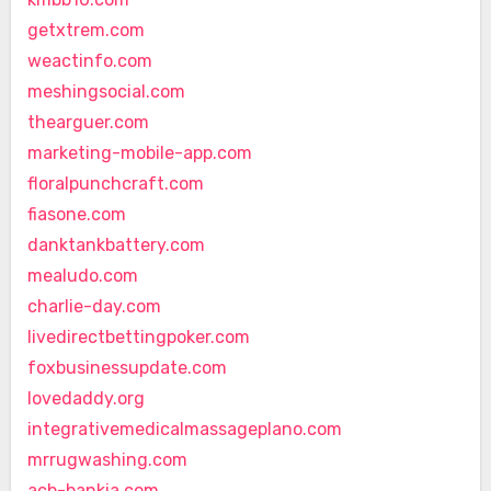
getxtrem.com
weactinfo.com
meshingsocial.com
thearguer.com
marketing-mobile-app.com
floralpunchcraft.com
fiasone.com
danktankbattery.com
mealudo.com
charlie-day.com
livedirectbettingpoker.com
foxbusinessupdate.com
lovedaddy.org
integrativemedicalmassageplano.com
mrrugwashing.com
acb-bankia.com