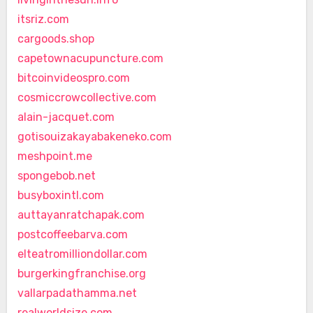
itsriz.com
cargoods.shop
capetownacupuncture.com
bitcoinvideospro.com
cosmiccrowcollective.com
alain-jacquet.com
gotisouizakayabakeneko.com
meshpoint.me
spongebob.net
busyboxintl.com
auttayanratchapak.com
postcoffeebarva.com
elteatromilliondollar.com
burgerkingfranchise.org
vallarpadathamma.net
realworldsize.com