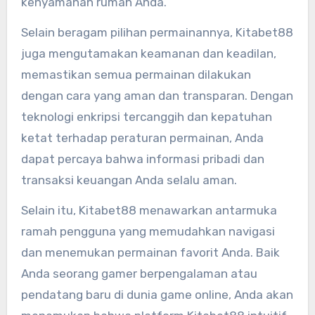
kenyamanan rumah Anda.
Selain beragam pilihan permainannya, Kitabet88
juga mengutamakan keamanan dan keadilan,
memastikan semua permainan dilakukan
dengan cara yang aman dan transparan. Dengan
teknologi enkripsi tercanggih dan kepatuhan
ketat terhadap peraturan permainan, Anda
dapat percaya bahwa informasi pribadi dan
transaksi keuangan Anda selalu aman.
Selain itu, Kitabet88 menawarkan antarmuka
ramah pengguna yang memudahkan navigasi
dan menemukan permainan favorit Anda. Baik
Anda seorang gamer berpengalaman atau
pendatang baru di dunia game online, Anda akan