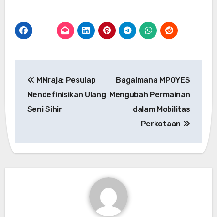
Post
MMraja: Pesulap
Bagaimana MPOYES
navigation
Mendefinisikan Ulang
Mengubah Permainan
Seni Sihir
dalam Mobilitas
Perkotaan