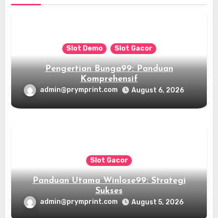
Slot Demo
Slot Gacor
Pengertian Bunga99: Panduan
Komprehensif
admin@prymprint.com
August 6, 2026
Slot Gacor
Panduan Utama Winlose99: Strategi
Sukses
admin@prymprint.com
August 5, 2026