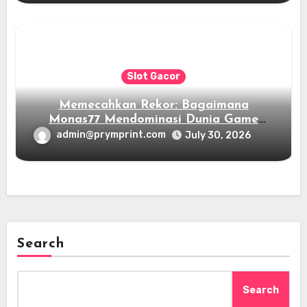
Slot Gacor
Memecahkan Rekor: Bagaimana
Monas77 Mendominasi Dunia Game
Online
admin@prymprint.com
July 30, 2026
Search
Search