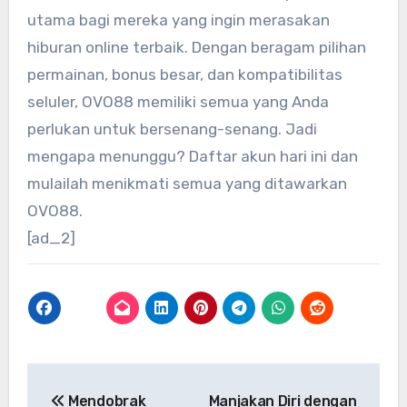
utama bagi mereka yang ingin merasakan
hiburan online terbaik. Dengan beragam pilihan
permainan, bonus besar, dan kompatibilitas
seluler, OVO88 memiliki semua yang Anda
perlukan untuk bersenang-senang. Jadi
mengapa menunggu? Daftar akun hari ini dan
mulailah menikmati semua yang ditawarkan
OVO88.
[ad_2]
Post
Mendobrak
Manjakan Diri dengan