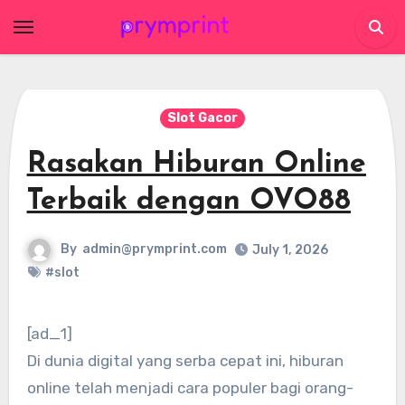
Skip
to
content
Slot Gacor
Rasakan Hiburan Online
Terbaik dengan OVO88
By
admin@prymprint.com
July 1, 2026
#slot
[ad_1]
Di dunia digital yang serba cepat ini, hiburan
online telah menjadi cara populer bagi orang-