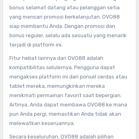
bonus selamat datang atau pelanggan setia
yang mencari promosi berkelanjutan, OVO88
siap membantu Anda. Dengan promosi dan
bonus reguler, selalu ada sesuatu yang menarik
terjadi di platform ini.
Fitur hebat lainnya dari OVO88 adalah
kompatibilitas selulernya. Pengguna dapat
mengakses platform ini dari ponsel cerdas atau
tablet mereka, memungkinkan mereka
menikmati permainan favorit saat bepergian.
Artinya, Anda dapat membawa OVO88 ke mana
pun Anda pergi, memastikan Anda tidak akan
melewatkan keseruannya.
Secara keseluruhan, OVO88 adalah pilihan