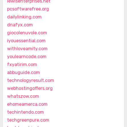
lewisenterprises.net
pcsoftwarefree.org
dailylinking.com
dnafyx.com
giocolenuvole.com
iyouessential.com
withloveamity.com
youlearncode.com
fxyatirim.com
abbuguide.com
technologyresult.com
webhostingoffers.org
whatszow.com
ehomeamerca.com
techintendo.com
techgreenpure.com