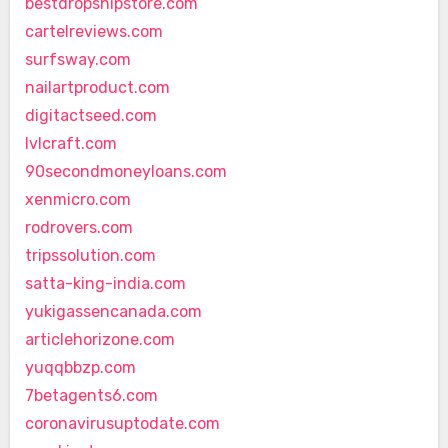
bestdropshipstore.com
cartelreviews.com
surfsway.com
nailartproduct.com
digitactseed.com
lvlcraft.com
90secondmoneyloans.com
xenmicro.com
rodrovers.com
tripssolution.com
satta-king-india.com
yukigassencanada.com
articlehorizone.com
yuqqbbzp.com
7betagents6.com
coronavirusuptodate.com