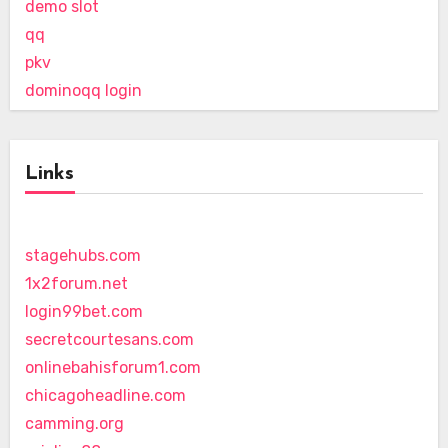
demo slot
qq
pkv
dominoqq login
Links
stagehubs.com
1x2forum.net
login99bet.com
secretcourtesans.com
onlinebahisforum1.com
chicagoheadline.com
camming.org