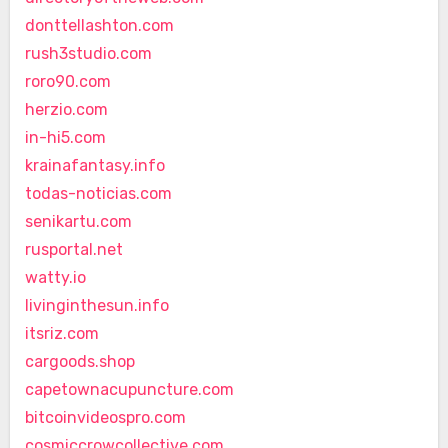
donttellashton.com
rush3studio.com
roro90.com
herzio.com
in-hi5.com
krainafantasy.info
todas-noticias.com
senikartu.com
rusportal.net
watty.io
livinginthesun.info
itsriz.com
cargoods.shop
capetownacupuncture.com
bitcoinvideospro.com
cosmiccrowcollective.com