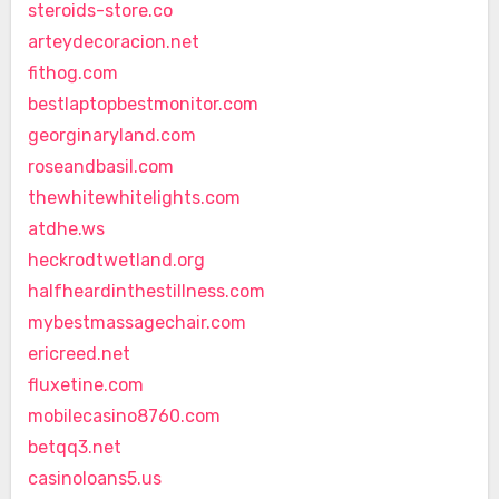
steroids-store.co
arteydecoracion.net
fithog.com
bestlaptopbestmonitor.com
georginaryland.com
roseandbasil.com
thewhitewhitelights.com
atdhe.ws
heckrodtwetland.org
halfheardinthestillness.com
mybestmassagechair.com
ericreed.net
fluxetine.com
mobilecasino8760.com
betqq3.net
casinoloans5.us