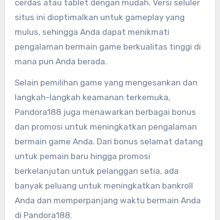
cerdas atau tablet dengan mudah. Versi seluler
situs ini dioptimalkan untuk gameplay yang
mulus, sehingga Anda dapat menikmati
pengalaman bermain game berkualitas tinggi di
mana pun Anda berada.
Selain pemilihan game yang mengesankan dan
langkah-langkah keamanan terkemuka,
Pandora188 juga menawarkan berbagai bonus
dan promosi untuk meningkatkan pengalaman
bermain game Anda. Dari bonus selamat datang
untuk pemain baru hingga promosi
berkelanjutan untuk pelanggan setia, ada
banyak peluang untuk meningkatkan bankroll
Anda dan memperpanjang waktu bermain Anda
di Pandora188.