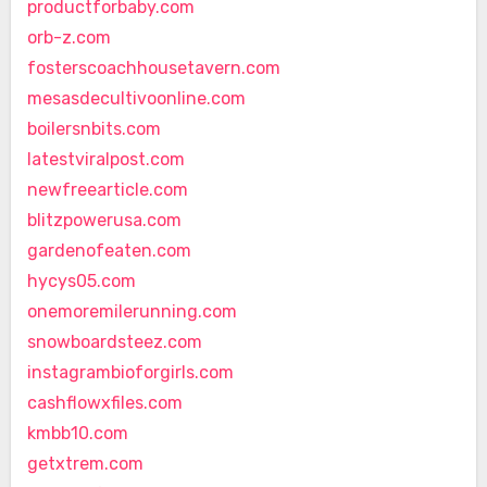
productforbaby.com
orb-z.com
fosterscoachhousetavern.com
mesasdecultivoonline.com
boilersnbits.com
latestviralpost.com
newfreearticle.com
blitzpowerusa.com
gardenofeaten.com
hycys05.com
onemoremilerunning.com
snowboardsteez.com
instagrambioforgirls.com
cashflowxfiles.com
kmbb10.com
getxtrem.com