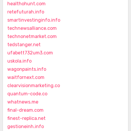
healthohunt.com
retefuturah.info
smartinvestinginfo.info
technewsalliance.com
technonetmarket.com
tedstanger.net
ufabett732um3.com
uskola.info
wagonpaints.info
waitfornext.com
clearvisionmarketing.co
quantum-code.co
whatnews.me
final-dream.com
finest-replica.net
gestioneinh.info