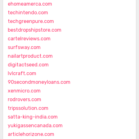
ehomeamerca.com
techintendo.com
techgreenpure.com
bestdropshipstore.com
cartelreviews.com
surfsway.com
nailartproduct.com
digitactseed.com
lvlcraft.com
90secondmoneyloans.com
xenmicro.com
rodrovers.com
tripssolution.com
satta-king-india.com
yukigassencanada.com
articlehorizone.com