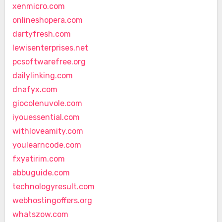
xenmicro.com
onlineshopera.com
dartyfresh.com
lewisenterprises.net
pcsoftwarefree.org
dailylinking.com
dnafyx.com
giocolenuvole.com
iyouessential.com
withloveamity.com
youlearncode.com
fxyatirim.com
abbuguide.com
technologyresult.com
webhostingoffers.org
whatszow.com