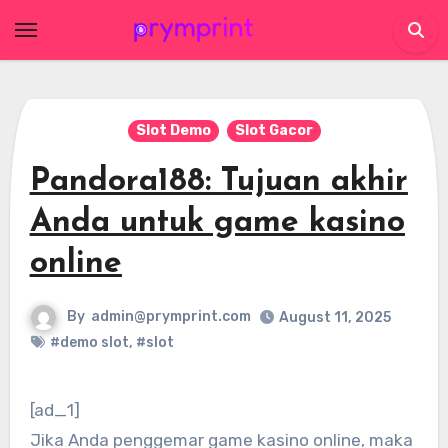
Skip
to
content
Slot Demo
Slot Gacor
Pandora188: Tujuan akhir
Anda untuk game kasino
online
By
admin@prymprint.com
August 11, 2025
#demo slot
,
#slot
[ad_1]
Jika Anda penggemar game kasino online, maka