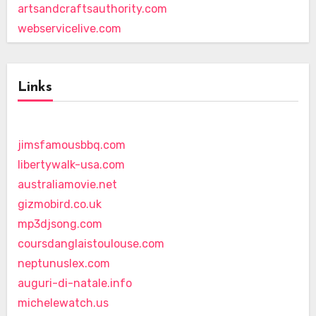
artsandcraftsauthority.com
webservicelive.com
Links
jimsfamousbbq.com
libertywalk-usa.com
australiamovie.net
gizmobird.co.uk
mp3djsong.com
coursdanglaistoulouse.com
neptunuslex.com
auguri-di-natale.info
michelewatch.us