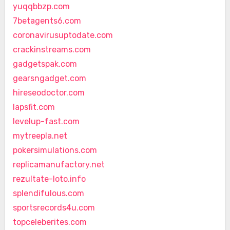
yuqqbbzp.com
7betagents6.com
coronavirusuptodate.com
crackinstreams.com
gadgetspak.com
gearsngadget.com
hireseodoctor.com
lapsfit.com
levelup-fast.com
mytreepla.net
pokersimulations.com
replicamanufactory.net
rezultate-loto.info
splendifulous.com
sportsrecords4u.com
topceleberites.com