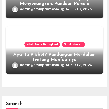
Menyenangkan: Panduan Pemula
admin@prymprint.com
August 7, 2026
Slot Anti Rungkad
Slot Gacor
Apa itu Plisbet? Pandangan Mendalam
tentang Manfaatnya
admin@prymprint.com
August 6, 2026
Search