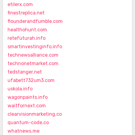
etilerx.com
finestreplica.net
flounderandfumble.com
healthohunt.com
retefuturah.info
smartinvestinginfo.info
technewsalliance.com
technonetmarket.com
tedstanger.net
ufabett732um3.com
uskola.info
wagonpaints.info
waitfornext.com
clearvisionmarketing.co
quantum-code.co
whatnews.me