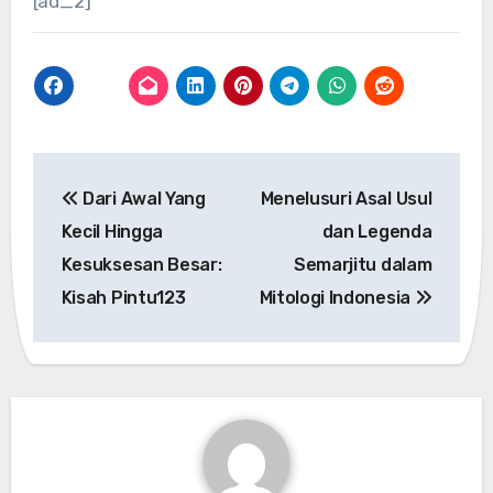
[ad_2]
Post
Dari Awal Yang
Menelusuri Asal Usul
navigation
Kecil Hingga
dan Legenda
Kesuksesan Besar:
Semarjitu dalam
Kisah Pintu123
Mitologi Indonesia