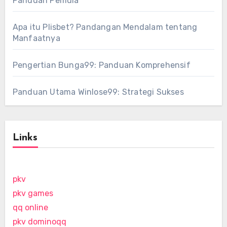
Panduan Pemula
Apa itu Plisbet? Pandangan Mendalam tentang
Manfaatnya
Pengertian Bunga99: Panduan Komprehensif
Panduan Utama Winlose99: Strategi Sukses
Links
pkv
pkv games
qq online
pkv dominoqq