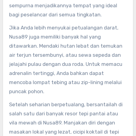
sempurna menjadikannya tempat yang ideal
bagi peselancar dari semua tingkatan.
Jika Anda lebih menyukai petualangan darat,
Nusa89 juga memiliki banyak hal yang
ditawarkan. Mendaki hutan lebat dan temukan
air terjun tersembunyi, atau sewa sepeda dan
jelajahi pulau dengan dua roda. Untuk memacu
adrenalin tertinggi, Anda bahkan dapat
mencoba lompat tebing atau zip-lining melalui
puncak pohon.
Setelah seharian berpetualang, bersantailah di
salah satu dari banyak resor tepi pantai atau
vila mewah di Nusa89. Manjakan diri dengan
masakan lokal yang lezat, cicipi koktail di tepi