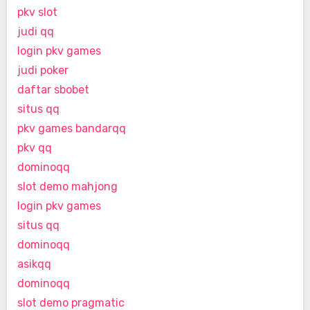
pkv slot
judi qq
login pkv games
judi poker
daftar sbobet
situs qq
pkv games bandarqq
pkv qq
dominoqq
slot demo mahjong
login pkv games
situs qq
dominoqq
asikqq
dominoqq
slot demo pragmatic