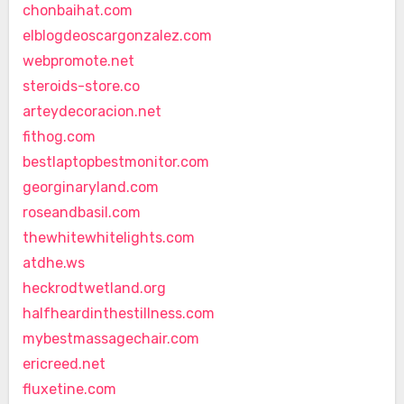
chonbaihat.com
elblogdeoscargonzalez.com
webpromote.net
steroids-store.co
arteydecoracion.net
fithog.com
bestlaptopbestmonitor.com
georginaryland.com
roseandbasil.com
thewhitewhitelights.com
atdhe.ws
heckrodtwetland.org
halfheardinthestillness.com
mybestmassagechair.com
ericreed.net
fluxetine.com