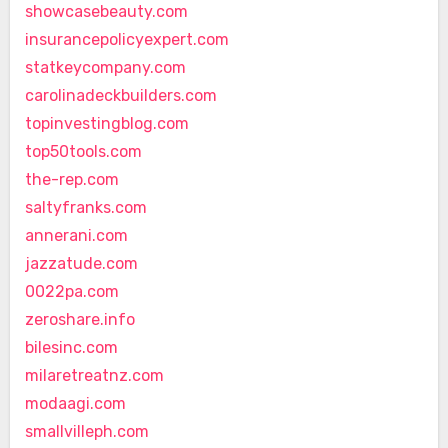
showcasebeauty.com
insurancepolicyexpert.com
statkeycompany.com
carolinadeckbuilders.com
topinvestingblog.com
top50tools.com
the-rep.com
saltyfranks.com
annerani.com
jazzatude.com
0022pa.com
zeroshare.info
bilesinc.com
milaretreatnz.com
modaagi.com
smallvilleph.com