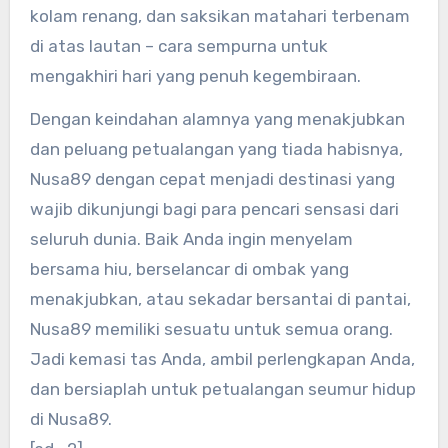
kolam renang, dan saksikan matahari terbenam
di atas lautan – cara sempurna untuk
mengakhiri hari yang penuh kegembiraan.
Dengan keindahan alamnya yang menakjubkan
dan peluang petualangan yang tiada habisnya,
Nusa89 dengan cepat menjadi destinasi yang
wajib dikunjungi bagi para pencari sensasi dari
seluruh dunia. Baik Anda ingin menyelam
bersama hiu, berselancar di ombak yang
menakjubkan, atau sekadar bersantai di pantai,
Nusa89 memiliki sesuatu untuk semua orang.
Jadi kemasi tas Anda, ambil perlengkapan Anda,
dan bersiaplah untuk petualangan seumur hidup
di Nusa89.