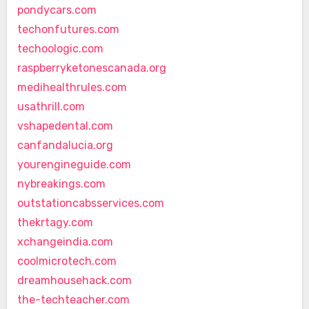
pondycars.com
techonfutures.com
techoologic.com
raspberryketonescanada.org
medihealthrules.com
usathrill.com
vshapedental.com
canfandalucia.org
yourengineguide.com
nybreakings.com
outstationcabsservices.com
thekrtagy.com
xchangeindia.com
coolmicrotech.com
dreamhousehack.com
the-techteacher.com