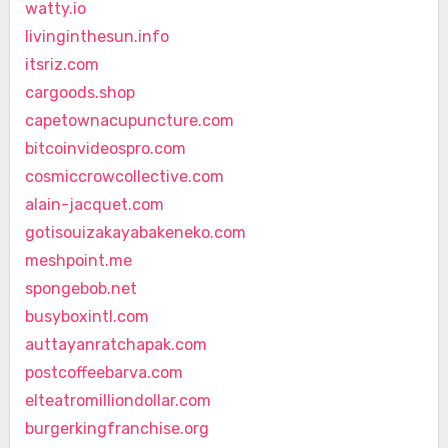
watty.io
livinginthesun.info
itsriz.com
cargoods.shop
capetownacupuncture.com
bitcoinvideospro.com
cosmiccrowcollective.com
alain-jacquet.com
gotisouizakayabakeneko.com
meshpoint.me
spongebob.net
busyboxintl.com
auttayanratchapak.com
postcoffeebarva.com
elteatromilliondollar.com
burgerkingfranchise.org