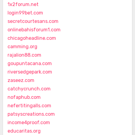
1x2forum.net
login99bet.com
secretcourtesans.com
onlinebahisforum1.com
chicagoheadline.com
camming.org
rajalion88.com
goupuntacana.com
riversedgepark.com
zaseez.com
catchycrunch.com
nofaphub.com
nefertitingalls.com
patsyscreations.com
income4proof.com
educaritas.org