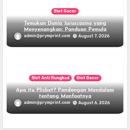
Slot Gacor
Temukan Dunia Juruscasino yang
Menyenangkan: Panduan Pemula
admin@prymprint.com
August 7, 2026
Slot Anti Rungkad
Slot Gacor
Apa itu Plisbet? Pandangan Mendalam
tentang Manfaatnya
admin@prymprint.com
August 6, 2026