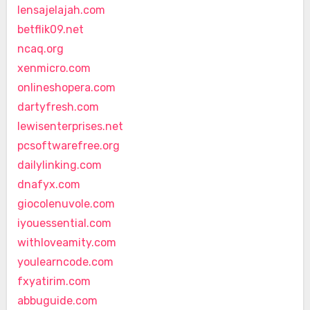
lensajelajah.com
betflik09.net
ncaq.org
xenmicro.com
onlineshopera.com
dartyfresh.com
lewisenterprises.net
pcsoftwarefree.org
dailylinking.com
dnafyx.com
giocolenuvole.com
iyouessential.com
withloveamity.com
youlearncode.com
fxyatirim.com
abbuguide.com