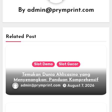
By
admin@prymprint.com
Related Post
Slot Demo
Slot Gacor
Temukan Dunia Ahlicasino yang
Menyenangkan: Panduan Komprehensif
admin@prymprint.com
August 7, 2026