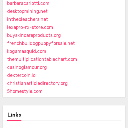
barbaracarlotti.com
desktopmining.net
inthebleachers.net
lexapro-rx-store.com
buyskincareproducts.org
frenchbulldogpuppyforsale.net
kogamasquid.com
themultiplicationtablechart.com
casinoglamour.org
dextercoin.io
christianarticledirectory.org
5homestyle.com
Links