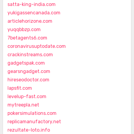
satta-king-india.com
yukigassencanada.com
articlehorizone.com
yuqqbbzp.com
7betagents6.com
coronavirusuptodate.com
crackinstreams.com
gadgetspak.com
gearsngadget.com
hireseodoctor.com
lapsfit.com
levelup-fast.com
mytreepla.net
pokersimulations.com
replicamanufactory.net
rezultate-loto.info