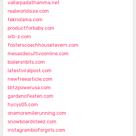
vallarpadathamma.net
realworldsize.com
teknolama.com
productforbaby.com
orb-z.com
fosterscoachhousetavern.com
mesasdecultivoonline.com
boilersnbits.com
latestviralpost.com
newfreearticle.com
blitzpowerusa.com
gardenofeaten.com
hycys05.com
onemoremilerunning.com
snowboardsteez.com
instagrambioforgirls.com