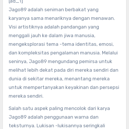
[ad_1]
Jago89 adalah seniman berbakat yang
karyanya sama menariknya dengan menawan.
Visi artistiknya adalah pandangan yang
menggali jauh ke dalam jiwa manusia,
mengeksplorasi tema -tema identitas, emosi,
dan kompleksitas pengalaman manusia. Melalui
seninya, Jago89 mengundang pemirsa untuk
melihat lebih dekat pada diri mereka sendiri dan
dunia di sekitar mereka, menantang mereka
untuk mempertanyakan keyakinan dan persepsi
mereka sendiri.
Salah satu aspek paling mencolok dari karya
Jago89 adalah penggunaan warna dan
teksturnya. Lukisan -lukisannya seringkali