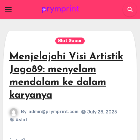
Skip
to
content
Slot Gacor
Menjelajahi Visi Artistik
Jago89: menyelam
mendalam ke dalam
karyanya
By
admin@prymprint.com
July 28, 2025
#slot