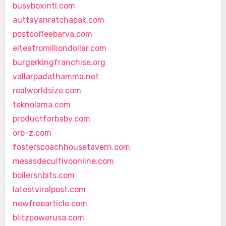
busyboxintl.com
auttayanratchapak.com
postcoffeebarva.com
elteatromilliondollar.com
burgerkingfranchise.org
vallarpadathamma.net
realworldsize.com
teknolama.com
productforbaby.com
orb-z.com
fosterscoachhousetavern.com
mesasdecultivoonline.com
boilersnbits.com
latestviralpost.com
newfreearticle.com
blitzpowerusa.com