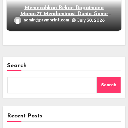
Memecahkan Rekor: Bagaimana
Monas77 Mendominasi Dunia Game
Online
admin@prymprint.com
July 30, 2026
Search
Search
Recent Posts