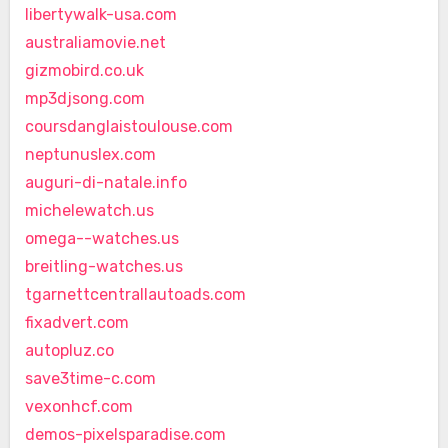
libertywalk-usa.com
australiamovie.net
gizmobird.co.uk
mp3djsong.com
coursdanglaistoulouse.com
neptunuslex.com
auguri-di-natale.info
michelewatch.us
omega--watches.us
breitling-watches.us
tgarnettcentrallautoads.com
fixadvert.com
autopluz.co
save3time-c.com
vexonhcf.com
demos-pixelsparadise.com