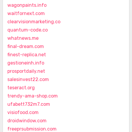
wagonpaints.info
waitfornext.com
clearvisionmarketing.co
quantum-code.co
whatnews.me
final-dream.com
finest-replica.net
gestioneinh.info
prosportdaily.net
salesinvest22.com
teseract.org
trendy-ama-shop.com
ufabett732m7.com
visiofood.com
droidwindow.com
freeprsubmission.com