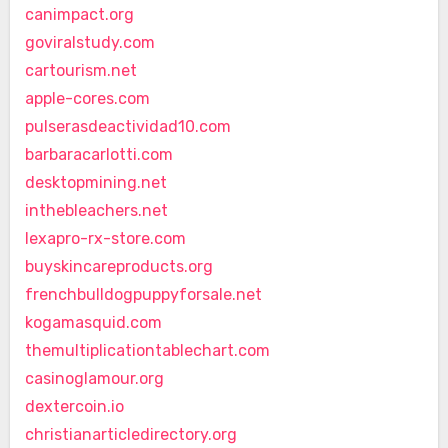
canimpact.org
goviralstudy.com
cartourism.net
apple-cores.com
pulserasdeactividad10.com
barbaracarlotti.com
desktopmining.net
inthebleachers.net
lexapro-rx-store.com
buyskincareproducts.org
frenchbulldogpuppyforsale.net
kogamasquid.com
themultiplicationtablechart.com
casinoglamour.org
dextercoin.io
christianarticledirectory.org