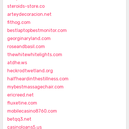
steroids-store.co
arteydecoracion.net
fithog.com
bestlaptopbestmonitor.com
georginaryland.com
roseandbasil.com
thewhitewhitelights.com
atdhe.ws
heckrodtwetland.org
halfheardinthestillness.com
mybestmassagechair.com
ericreed.net
fluxetine.com
mobilecasino8760.com
betqq3.net
casinoloans5.us