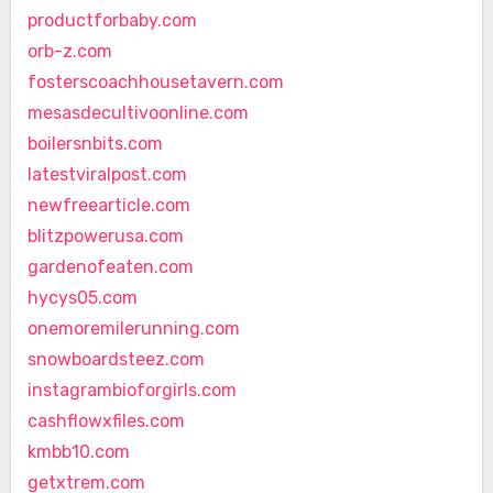
productforbaby.com
orb-z.com
fosterscoachhousetavern.com
mesasdecultivoonline.com
boilersnbits.com
latestviralpost.com
newfreearticle.com
blitzpowerusa.com
gardenofeaten.com
hycys05.com
onemoremilerunning.com
snowboardsteez.com
instagrambioforgirls.com
cashflowxfiles.com
kmbb10.com
getxtrem.com