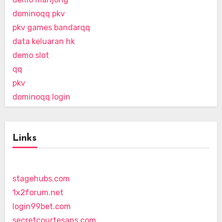
dominoqq pkv
pkv games bandarqq
data keluaran hk
demo slot
qq
pkv
dominoqq login
Links
stagehubs.com
1x2forum.net
login99bet.com
secretcourtesans.com