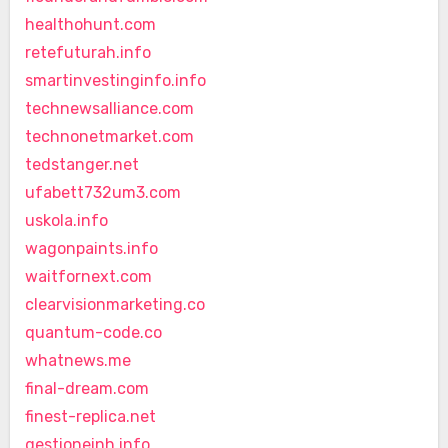
healthohunt.com
retefuturah.info
smartinvestinginfo.info
technewsalliance.com
technonetmarket.com
tedstanger.net
ufabett732um3.com
uskola.info
wagonpaints.info
waitfornext.com
clearvisionmarketing.co
quantum-code.co
whatnews.me
final-dream.com
finest-replica.net
gestioneinh.info