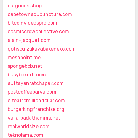
cargoods.shop
capetownacupuncture.com
bitcoinvideospro.com
cosmiccrowcollective.com
alain-jacquet.com
gotisouizakayabakeneko.com
meshpoint.me
spongebob.net
busyboxintl.com
auttayanratchapak.com
postcoffeebarva.com
elteatromilliondollar.com
burgerkingfranchise.org
vallarpadathamma.net
realworldsize.com
teknolama.com