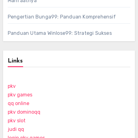
Manfaatnya
Pengertian Bunga99: Panduan Komprehensif
Panduan Utama Winlose99: Strategi Sukses
Links
pkv
pkv games
qq online
pkv dominoqq
pkv slot
judi qq
login pkv games