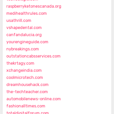
raspberryketonescanada.org
medihealthrules.com
usathrill.com
vshapedental.com
canfandalucia.org
yourengineguide.com
nybreakings.com
outstationcabsservices.com
thekrtagy.com
xchangeindia.com
coolmicrotech.com
dreamhousehack.com
the-techteacher.com
automobilenews-online.com
fashionalltimes.com
totaldigitalforum.com