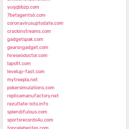
yuqqbbzp.com
7betagents6.com
coronavirusuptodate.com
crackinstreams.com
gadgetspak.com
gearsngadget.com
hireseodoctor.com
lapsfit.com
levelup-fast.com
mytreepla.net
pokersimulations.com
replicamanufactory.net
rezultate-loto.info
splendifulous.com
sportsrecords4u.com
topceleberites.com