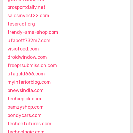
prosportdaily.net
salesinvest22.com
teseract.org
trendy-ama-shop.com
ufabett732m7.com
visiofood.com
droidwindow.com
freeprsubmission.com
ufagold666.com
myinteriorblog.com
bnewsindia.com
techiepick.com
bamzyshop.com
pondycars.com
techonfutures.com
techoologic.com