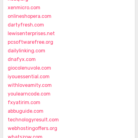
xenmicro.com
onlineshopera.com
dartyfresh.com
lewisenterprises.net
pcsoftwarefree.org
dailylinking.com
dnafyx.com
giocolenuvole.com
iyouessential.com
withloveamity.com
youlearncode.com
fxyatirim.com
abbuguide.com
technologyresult.com
webhostingoffers.org
whatszow.com