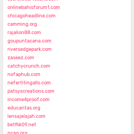
onlinebahisforum1.com
chicagoheadline.com
camming.org
rajalion88.com
goupuntacana.com
riversedgepark.com
zaseez.com
catchycrunch.com
nofaphub.com
nefertitingalls.com
patsyscreations.com
income4proof.com
educaritas.org
lensajelajah.com
betflik09.net
ncaq.org