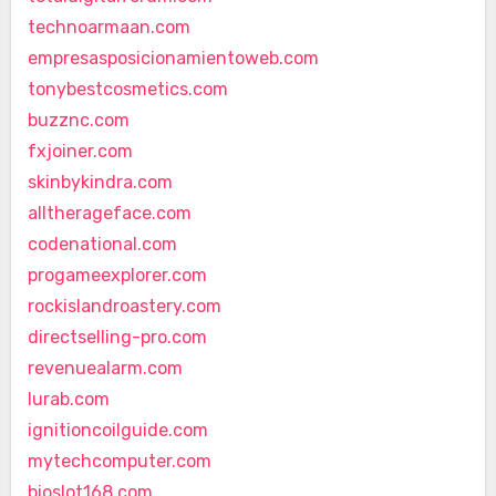
technoarmaan.com
empresasposicionamientoweb.com
tonybestcosmetics.com
buzznc.com
fxjoiner.com
skinbykindra.com
alltherageface.com
codenational.com
progameexplorer.com
rockislandroastery.com
directselling-pro.com
revenuealarm.com
lurab.com
ignitioncoilguide.com
mytechcomputer.com
bioslot168.com