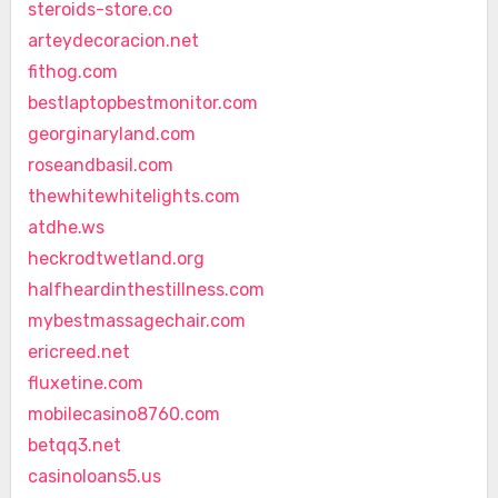
steroids-store.co
arteydecoracion.net
fithog.com
bestlaptopbestmonitor.com
georginaryland.com
roseandbasil.com
thewhitewhitelights.com
atdhe.ws
heckrodtwetland.org
halfheardinthestillness.com
mybestmassagechair.com
ericreed.net
fluxetine.com
mobilecasino8760.com
betqq3.net
casinoloans5.us