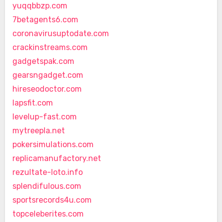
yuqqbbzp.com
7betagents6.com
coronavirusuptodate.com
crackinstreams.com
gadgetspak.com
gearsngadget.com
hireseodoctor.com
lapsfit.com
levelup-fast.com
mytreepla.net
pokersimulations.com
replicamanufactory.net
rezultate-loto.info
splendifulous.com
sportsrecords4u.com
topceleberites.com