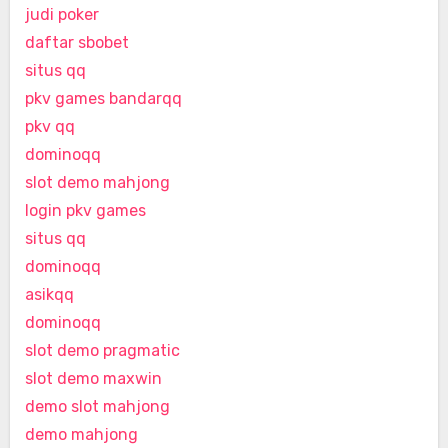
judi poker
daftar sbobet
situs qq
pkv games bandarqq
pkv qq
dominoqq
slot demo mahjong
login pkv games
situs qq
dominoqq
asikqq
dominoqq
slot demo pragmatic
slot demo maxwin
demo slot mahjong
demo mahjong