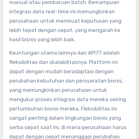
manual atau pembaruan batch. Kemampuan
integrasi data real-time ini memungkinkan
perusahaan untuk membuat keputusan yang
lebih tepat dengan cepat, yang mengarah ke
hasil bisnis yang lebih baik.
Keuntungan utama lainnya dari API77 adalah
fleksibilitas dan skalabilitasnya. Platform ini
dapat dengan mudah beradaptasi dengan
perubahan kebutuhan dan persyaratan bisnis,
yang memungkinkan perusahaan untuk
mengukur proses integrasi data mereka seiring
pertumbuhan bisnis mereka. Fleksibilitas ini
sangat penting dalam lingkungan bisnis yang
serba cepat saat ini, di mana perusahaan harus
dapat dengan cepat menanggapi perubahan