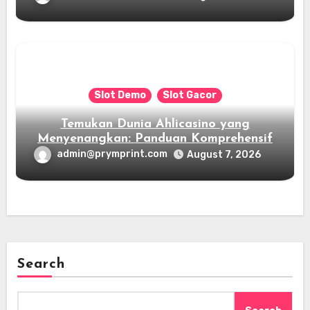
Slot Demo
Slot Gacor
Temukan Dunia Ahlicasino yang
Menyenangkan: Panduan Komprehensif
admin@prymprint.com
August 7, 2026
Search