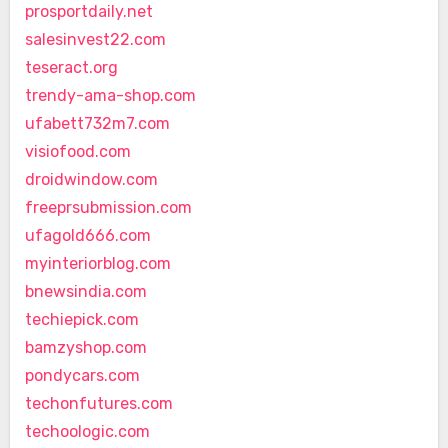
prosportdaily.net
salesinvest22.com
teseract.org
trendy-ama-shop.com
ufabett732m7.com
visiofood.com
droidwindow.com
freeprsubmission.com
ufagold666.com
myinteriorblog.com
bnewsindia.com
techiepick.com
bamzyshop.com
pondycars.com
techonfutures.com
techoologic.com