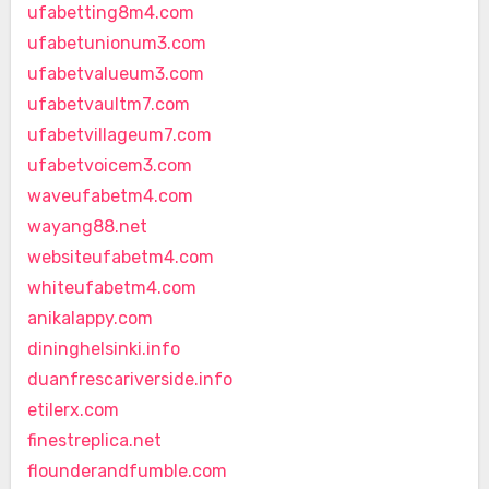
ufabetting8m4.com
ufabetunionum3.com
ufabetvalueum3.com
ufabetvaultm7.com
ufabetvillageum7.com
ufabetvoicem3.com
waveufabetm4.com
wayang88.net
websiteufabetm4.com
whiteufabetm4.com
anikalappy.com
dininghelsinki.info
duanfrescariverside.info
etilerx.com
finestreplica.net
flounderandfumble.com