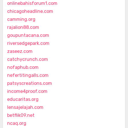
onlinebahisforum1.com
chicagoheadline.com
camming.org
rajalion88.com
goupuntacana.com
riversedgepark.com
zaseez.com
catchycrunch.com
nofaphub.com
nefertitingalls.com
patsyscreations.com
income4proof.com
educaritas.org
lensajelajah.com
betflik09.net
ncaq.org