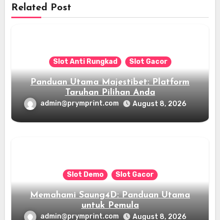
Related Post
Slot Anti Rungkad
Slot Gacor
Panduan Utama Majestibet: Platform
Taruhan Pilihan Anda
admin@prymprint.com
August 8, 2026
Slot Demo
Slot Gacor
Memahami Saung4D: Panduan Utama
untuk Pemula
admin@prymprint.com
August 8, 2026