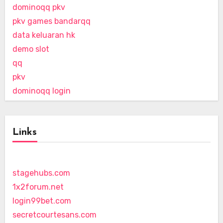
dominoqq pkv
pkv games bandarqq
data keluaran hk
demo slot
qq
pkv
dominoqq login
Links
stagehubs.com
1x2forum.net
login99bet.com
secretcourtesans.com