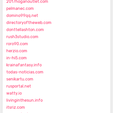
2017hoganoutlet.com
pelmanec.com
domino99qq.net
directoryoftheweb.com
donttellashton.com
rush3studio.com
roro90.com
herzio.com
in-hi5.com
krainafantasy.info
todas-noticias.com
senikartu.com
rusportal.net
watty.io
livinginthesun.info
itsriz.com