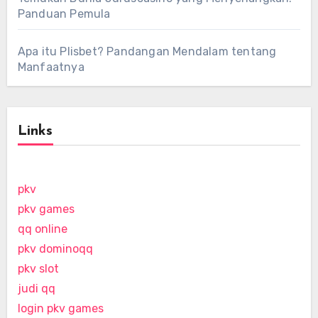
Panduan Pemula
Apa itu Plisbet? Pandangan Mendalam tentang
Manfaatnya
Links
pkv
pkv games
qq online
pkv dominoqq
pkv slot
judi qq
login pkv games