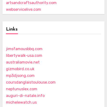
artsandcraftsauthority.com
webservicelive.com
Links
jimsfamousbbq.com
libertywalk-usa.com
australiamovie.net
gizmobird.co.uk
mp3djsong.com
coursdanglaistoulouse.com
neptunuslex.com
auguri-di-natale.info
michelewatch.us