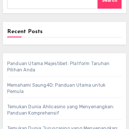
Search
Recent Posts
Panduan Utama Majestibet: Platform Taruhan
Pilihan Anda
Memahami Saung4D: Panduan Utama untuk
Pemula
Temukan Dunia Ahlicasino yang Menyenangkan:
Panduan Komprehensif
Temukan Dunia Juruscasino yang Menyenangkan: