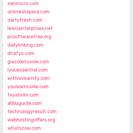
xenmicro.com
onlineshopera.com
dartyfresh.com
lewisenterprises.net
pcsoftwarefree.org
dailylinking.com
dnafyx.com
giocolenuvole.com
iyouessential.com
withloveamity.com
youlearncode.com
fxyatirim.com
abbuguide.com
technologyresult.com
webhostingoffers.org
whatszow.com