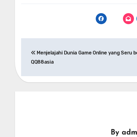
Post
Menjelajahi Dunia Game Online yang Seru 
navigation
QQ88asia
By
adm