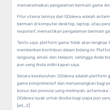
memaksimalkan pengalaman bermain game An
Fitur utama lainnya dari QQdewa adalah antarm
bermain di komputer desktop, laptop, atau per
responsif, memastikan pengalaman bermain g
Tentu saja, platform game tidak akan lengkap
memberikan kontribusi dalam bidang ini. Platf
langsung, email, dan telepon, sehingga Anda 
pun yang Anda miliki kapan saja.
Secara keseluruhan, QQdewa adalah platform 
game komprehensif dan menyenangkan bagi pem
bonus dan promosi yang melimpah, antarmuka 
QQdewa layak untuk dicoba bagi siapa pun yang
[ad_2]