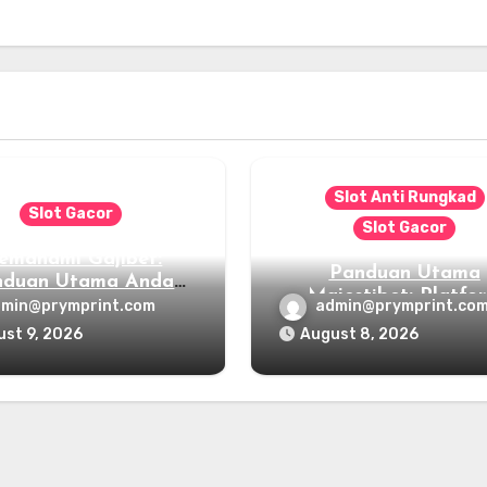
Slot Anti Rungkad
Slot Gacor
Slot Gacor
emahami Gajibet:
Panduan Utama
nduan Utama Anda
Majestibet: Platfo
tuk Taruhan Online
min@prymprint.com
admin@prymprint.co
Taruhan Pilihan An
st 9, 2026
August 8, 2026