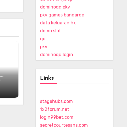
dominoqq pkv
pkv games bandarqq
data keluaran hk
demo slot
qq
pkv
dominoqq login
rm
Links
m
da
stagehubs.com
1x2forum.net
login99bet.com
secretcourtesans.com