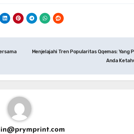
bersama
Menjelajahi Tren Popularitas Qqemas: Yang P
Anda Ketah
in@prymprint.com