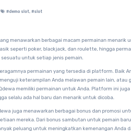
#demo slot
,
#slot
 yang menawarkan berbagai macam permainan menarik u
asik seperti poker, blackjack, dan roulette, hingga perm
i sesuatu untuk setiap jenis pemain.
beragamnya permainan yang tersedia di platform. Baik A
 menguji keterampilan Anda melawan pemain lain, atau
dewa memiliki permainan untuk Anda. Platform ini juga
ga selalu ada hal baru dan menarik untuk dicoba.
Qdewa juga menawarkan berbagai bonus dan promosi unt
tiaan mereka. Dari bonus sambutan untuk pemain baru
 banyak peluang untuk meningkatkan kemenangan Anda 