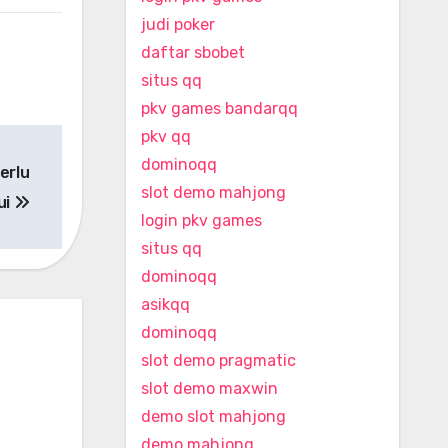
judi poker
daftar sbobet
situs qq
pkv games bandarqq
pkv qq
dominoqq
erlu
slot demo mahjong
ui
login pkv games
situs qq
dominoqq
asikqq
dominoqq
slot demo pragmatic
slot demo maxwin
demo slot mahjong
demo mahjong