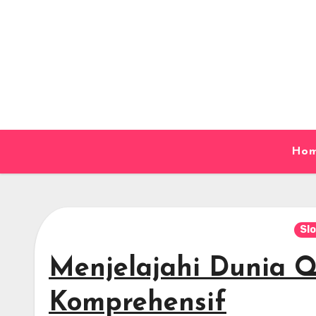
Skip
to
content
Ho
Sl
Menjelajahi Dunia 
Komprehensif