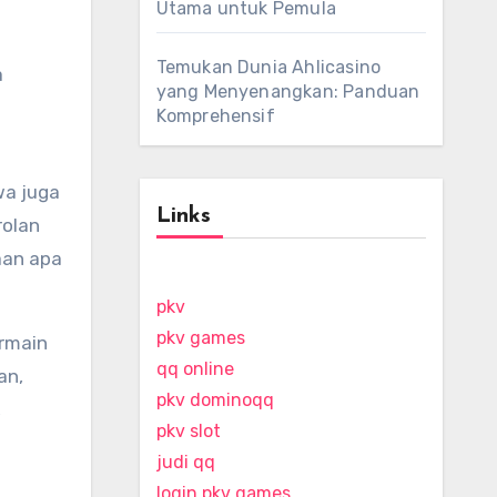
Utama untuk Pemula
Temukan Dunia Ahlicasino
a
yang Menyenangkan: Panduan
Komprehensif
wa juga
Links
rolan
aan apa
pkv
pkv games
rmain
qq online
an,
pkv dominoqq
,
pkv slot
judi qq
login pkv games