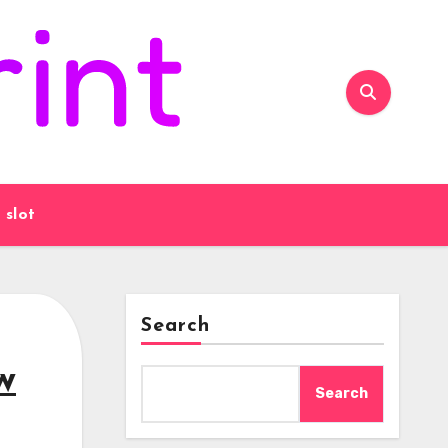
slot
Search
w
Search