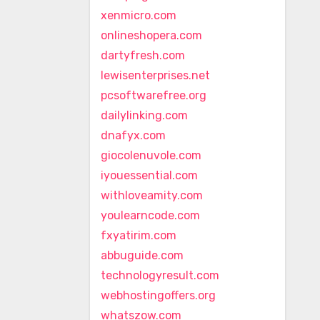
xenmicro.com
onlineshopera.com
dartyfresh.com
lewisenterprises.net
pcsoftwarefree.org
dailylinking.com
dnafyx.com
giocolenuvole.com
iyouessential.com
withloveamity.com
youlearncode.com
fxyatirim.com
abbuguide.com
technologyresult.com
webhostingoffers.org
whatszow.com