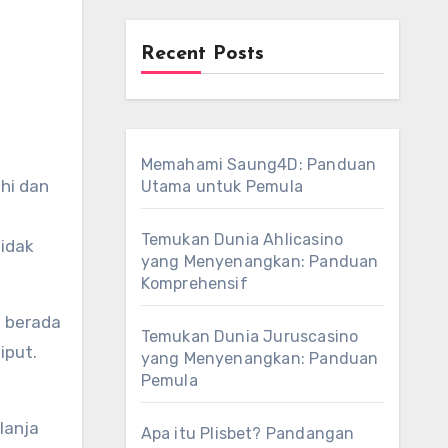
Recent Posts
Memahami Saung4D: Panduan
hi dan
Utama untuk Pemula
i
Temukan Dunia Ahlicasino
idak
yang Menyenangkan: Panduan
Komprehensif
a berada
Temukan Dunia Juruscasino
iput.
yang Menyenangkan: Panduan
Pemula
lanja
Apa itu Plisbet? Pandangan