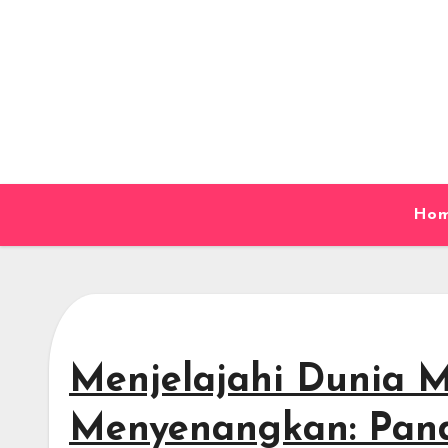
Skip
to
content
Ho
Menjelajahi Dunia 
Menyenangkan: Pan