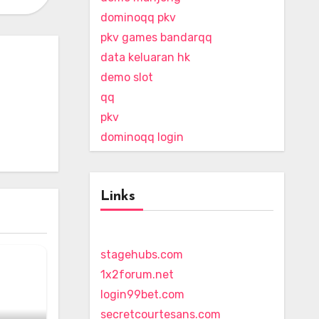
dominoqq pkv
pkv games bandarqq
data keluaran hk
demo slot
qq
pkv
dominoqq login
Links
stagehubs.com
1x2forum.net
login99bet.com
secretcourtesans.com