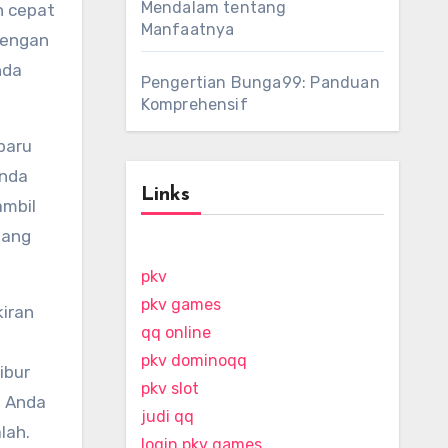
Mendalam tentang
n cepat
Manfaatnya
dengan
nda
Pengertian Bunga99: Panduan
Komprehensif
baru
Anda
Links
ambil
uang
pkv
pkv games
iran
qq online
pkv dominoqq
ibur
pkv slot
, Anda
judi qq
lah.
login pkv games