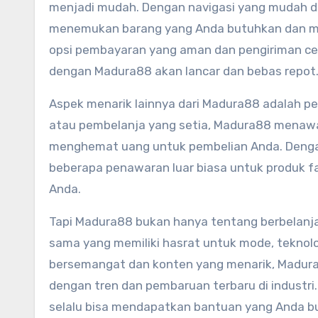
menjadi mudah. Dengan navigasi yang mudah da
menemukan barang yang Anda butuhkan dan mel
opsi pembayaran yang aman dan pengiriman ce
dengan Madura88 akan lancar dan bebas repot
Aspek menarik lainnya dari Madura88 adalah pe
atau pembelanja yang setia, Madura88 menaw
menghemat uang untuk pembelian Anda. Dengan
beberapa penawaran luar biasa untuk produk f
Anda.
Tapi Madura88 bukan hanya tentang berbelanja
sama yang memiliki hasrat untuk mode, teknolo
bersemangat dan konten yang menarik, Madur
dengan tren dan pembaruan terbaru di industri
selalu bisa mendapatkan bantuan yang Anda b