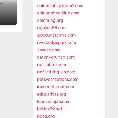
onlinebahisforum1.com
duan
m
chicagoheadline.com
camming.org
rajalion88.com
goupuntacana.com
riversedgepark.com
zaseez.com
catchycrunch.com
nofaphub.com
nefertitingalls.com
patsyscreations.com
income4proof.com
educaritas.org
lensajelajah.com
betflik09.net
ncaq.org