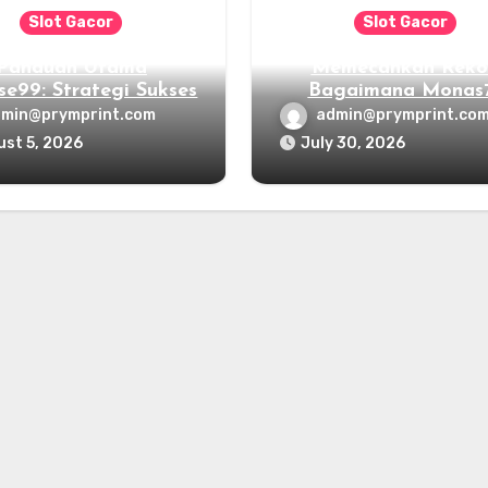
Slot Gacor
Slot Gacor
Panduan Utama
Memecahkan Reko
se99: Strategi Sukses
Bagaimana Monas
Mendominasi Dunia 
min@prymprint.com
admin@prymprint.co
Online
st 5, 2026
July 30, 2026