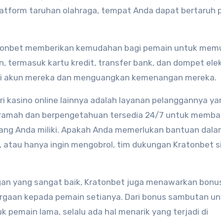
latform taruhan olahraga, tempat Anda dapat bertaruh 
atonbet memberikan kemudahan bagi pemain untuk memu
termasuk kartu kredit, transfer bank, dan dompet elek
i akun mereka dan menguangkan kemenangan mereka.
i kasino online lainnya adalah layanan pelanggannya ya
 ramah dan berpengetahuan tersedia 24/7 untuk memb
ng Anda miliki. Apakah Anda memerlukan bantuan dal
 atau hanya ingin mengobrol, tim dukungan Kratonbet s
gan yang sangat baik, Kratonbet juga menawarkan bonu
gaan kepada pemain setianya. Dari bonus sambutan un
 pemain lama, selalu ada hal menarik yang terjadi di