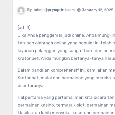
By
admin@prymprint.com
January 12, 2025
[ad_1]
Jika Anda penggemar judi online, Anda mungki
taruhan olahraga online yang populer ini telah
layanan pelanggan yang sangat baik, dan bonu
Kratonbet, Anda mungkin bertanya-tanya harus
Dalam panduan komprehensif ini, kami akan m
Kratonbet, mulai dari permainan yang mereka t
di antaranya.
Hal pertama yang pertama, mari kita bicara 
permainan kasino, termasuk slot, permainan me
klasik atau lebih menyukai keseruan permaina