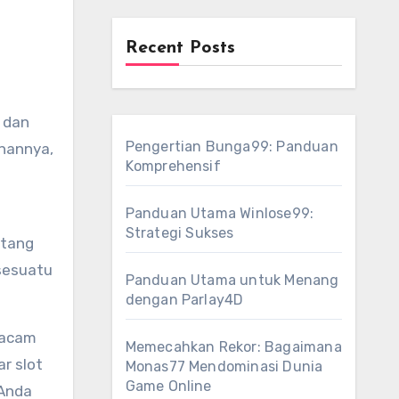
Recent Posts
 dan
Pengertian Bunga99: Panduan
inannya,
Komprehensif
Panduan Utama Winlose99:
Strategi Sukses
ntang
 sesuatu
Panduan Utama untuk Menang
dengan Parlay4D
macam
Memecahkan Rekor: Bagaimana
r slot
Monas77 Mendominasi Dunia
Game Online
 Anda