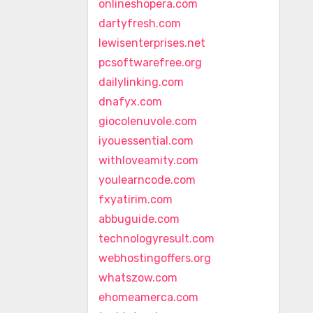
onlineshopera.com
dartyfresh.com
lewisenterprises.net
pcsoftwarefree.org
dailylinking.com
dnafyx.com
giocolenuvole.com
iyouessential.com
withloveamity.com
youlearncode.com
fxyatirim.com
abbuguide.com
technologyresult.com
webhostingoffers.org
whatszow.com
ehomeamerca.com