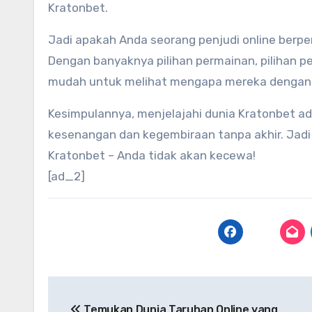
Kratonbet.
Jadi apakah Anda seorang penjudi online berpe
Dengan banyaknya pilihan permainan, pilihan 
mudah untuk melihat mengapa mereka dengan ce
Kesimpulannya, menjelajahi dunia Kratonbet
kesenangan dan kegembiraan tanpa akhir. Jadi
Kratonbet – Anda tidak akan kecewa!
[ad_2]
Post
Temukan Dunia Taruhan Online yang