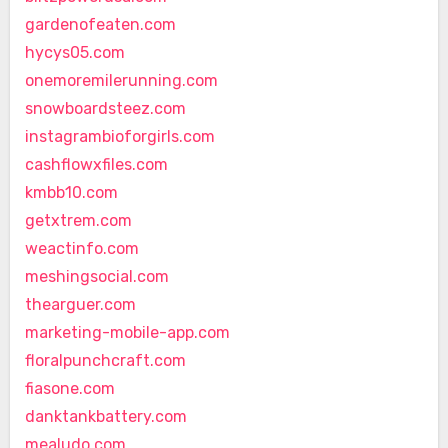
gardenofeaten.com
hycys05.com
onemoremilerunning.com
snowboardsteez.com
instagrambioforgirls.com
cashflowxfiles.com
kmbb10.com
getxtrem.com
weactinfo.com
meshingsocial.com
thearguer.com
marketing-mobile-app.com
floralpunchcraft.com
fiasone.com
danktankbattery.com
mealudo.com