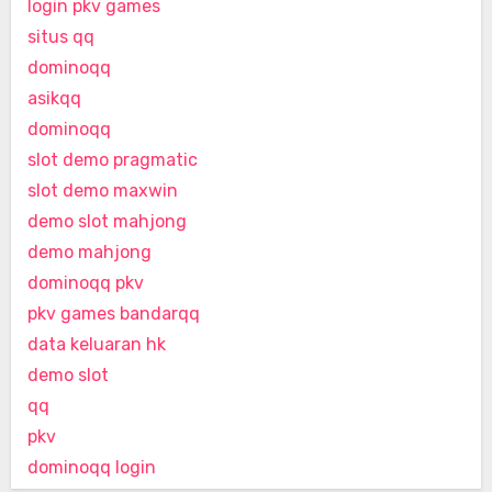
login pkv games
situs qq
dominoqq
asikqq
dominoqq
slot demo pragmatic
slot demo maxwin
demo slot mahjong
demo mahjong
dominoqq pkv
pkv games bandarqq
data keluaran hk
demo slot
qq
pkv
dominoqq login