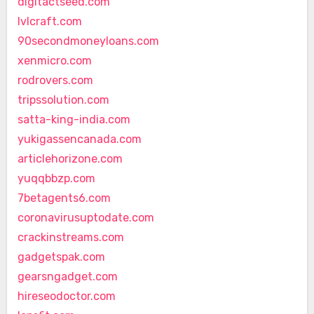
digitactseed.com
lvlcraft.com
90secondmoneyloans.com
xenmicro.com
rodrovers.com
tripssolution.com
satta-king-india.com
yukigassencanada.com
articlehorizone.com
yuqqbbzp.com
7betagents6.com
coronavirusuptodate.com
crackinstreams.com
gadgetspak.com
gearsngadget.com
hireseodoctor.com