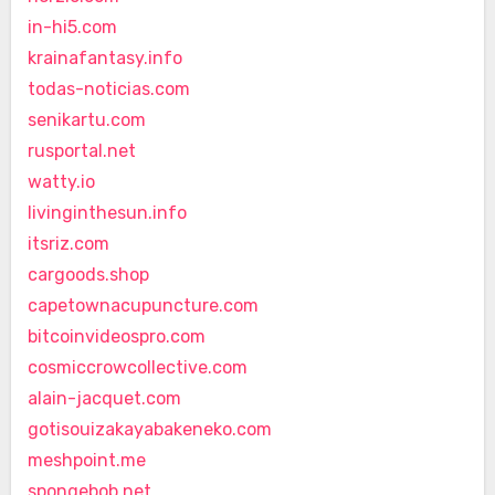
in-hi5.com
krainafantasy.info
todas-noticias.com
senikartu.com
rusportal.net
watty.io
livinginthesun.info
itsriz.com
cargoods.shop
capetownacupuncture.com
bitcoinvideospro.com
cosmiccrowcollective.com
alain-jacquet.com
gotisouizakayabakeneko.com
meshpoint.me
spongebob.net