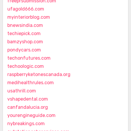
freeprsubmission.com
ufagold666.com
myinteriorblog.com
bnewsindia.com
techiepick.com
bamzyshop.com
pondycars.com
techonfutures.com
techoologic.com
raspberryketonescanada.org
medihealthrules.com
usathrill.com
vshapedental.com
canfandalucia.org
yourengineguide.com
nybreakings.com