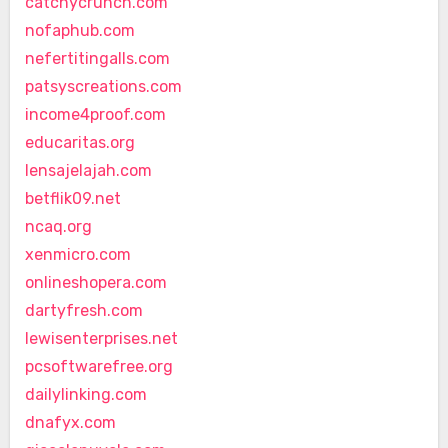
catchycrunch.com
nofaphub.com
nefertitingalls.com
patsyscreations.com
income4proof.com
educaritas.org
lensajelajah.com
betflik09.net
ncaq.org
xenmicro.com
onlineshopera.com
dartyfresh.com
lewisenterprises.net
pcsoftwarefree.org
dailylinking.com
dnafyx.com