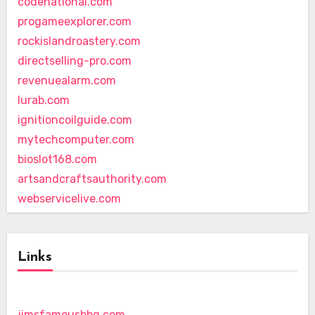
codenational.com
progameexplorer.com
rockislandroastery.com
directselling-pro.com
revenuealarm.com
lurab.com
ignitioncoilguide.com
mytechcomputer.com
bioslot168.com
artsandcraftsauthority.com
webservicelive.com
Links
jimsfamousbbq.com