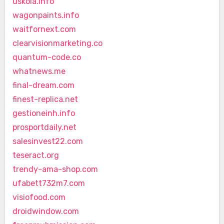
uskola.info
wagonpaints.info
waitfornext.com
clearvisionmarketing.co
quantum-code.co
whatnews.me
final-dream.com
finest-replica.net
gestioneinh.info
prosportdaily.net
salesinvest22.com
teseract.org
trendy-ama-shop.com
ufabett732m7.com
visiofood.com
droidwindow.com