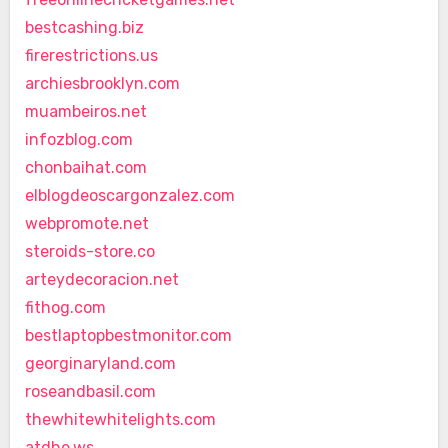
bestcashing.biz
firerestrictions.us
archiesbrooklyn.com
muambeiros.net
infozblog.com
chonbaihat.com
elblogdeoscargonzalez.com
webpromote.net
steroids-store.co
arteydecoracion.net
fithog.com
bestlaptopbestmonitor.com
georginaryland.com
roseandbasil.com
thewhitewhitelights.com
atdhe.ws