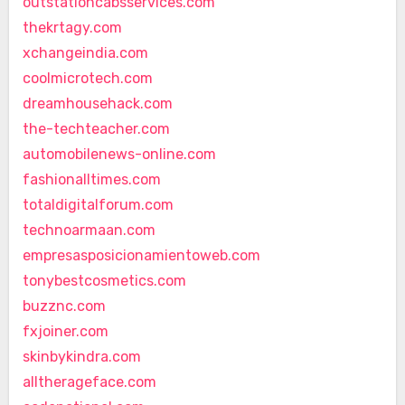
outstationcabsservices.com
thekrtagy.com
xchangeindia.com
coolmicrotech.com
dreamhousehack.com
the-techteacher.com
automobilenews-online.com
fashionalltimes.com
totaldigitalforum.com
technoarmaan.com
empresasposicionamientoweb.com
tonybestcosmetics.com
buzznc.com
fxjoiner.com
skinbykindra.com
alltherageface.com