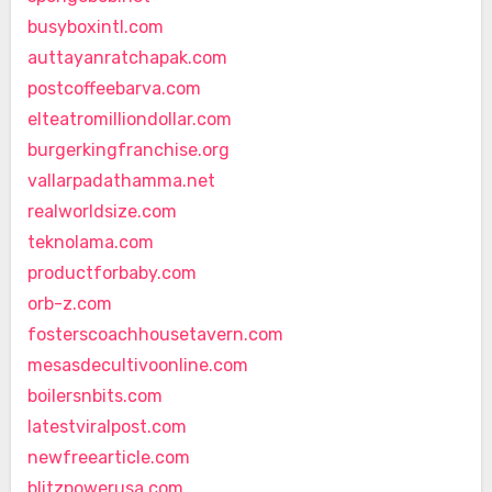
busyboxintl.com
auttayanratchapak.com
postcoffeebarva.com
elteatromilliondollar.com
burgerkingfranchise.org
vallarpadathamma.net
realworldsize.com
teknolama.com
productforbaby.com
orb-z.com
fosterscoachhousetavern.com
mesasdecultivoonline.com
boilersnbits.com
latestviralpost.com
newfreearticle.com
blitzpowerusa.com