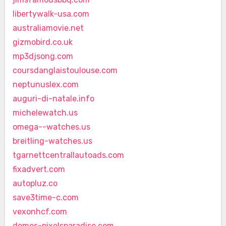
libertywalk-usa.com
australiamovie.net
gizmobird.co.uk
mp3djsong.com
coursdanglaistoulouse.com
neptunuslex.com
auguri-di-natale.info
michelewatch.us
omega--watches.us
breitling-watches.us
tgarnettcentrallautoads.com
fixadvert.com
autopluz.co
save3time-c.com
vexonhcf.com
demos-pixelsparadise.com