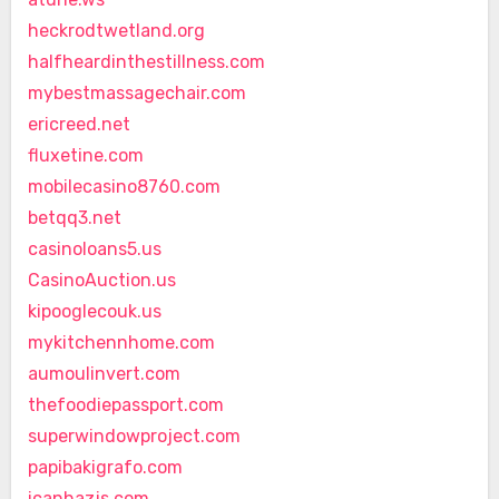
heckrodtwetland.org
halfheardinthestillness.com
mybestmassagechair.com
ericreed.net
fluxetine.com
mobilecasino8760.com
betqq3.net
casinoloans5.us
CasinoAuction.us
kipooglecouk.us
mykitchennhome.com
aumoulinvert.com
thefoodiepassport.com
superwindowproject.com
papibakigrafo.com
icanhazjs.com