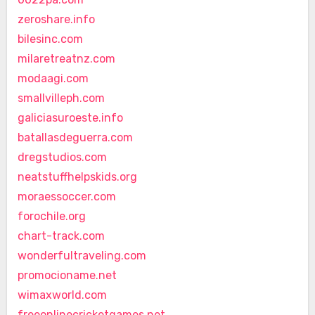
zeroshare.info
bilesinc.com
milaretreatnz.com
modaagi.com
smallvilleph.com
galiciasuroeste.info
batallasdeguerra.com
dregstudios.com
neatstuffhelpskids.org
moraessoccer.com
forochile.org
chart-track.com
wonderfultraveling.com
promocioname.net
wimaxworld.com
freeonlinecricketgames.net