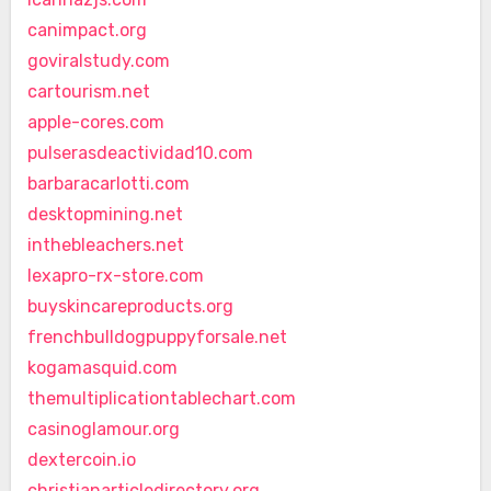
canimpact.org
goviralstudy.com
cartourism.net
apple-cores.com
pulserasdeactividad10.com
barbaracarlotti.com
desktopmining.net
inthebleachers.net
lexapro-rx-store.com
buyskincareproducts.org
frenchbulldogpuppyforsale.net
kogamasquid.com
themultiplicationtablechart.com
casinoglamour.org
dextercoin.io
christianarticledirectory.org