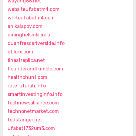
wayang88.net
websiteufabetm4.com
whiteufabetm4.com
anikalappy.com
dininghelsinki.info
duanfrescariverside.info
etilerx.com
finestreplica.net
flounderandfumble.com
healthohunt.com
retefuturah.info
smartinvestinginfo.info
technewsalliance.com
technonetmarket.com
tedstanger.net
ufabett732um3.com