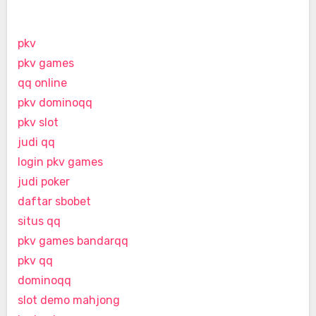
pkv
pkv games
qq online
pkv dominoqq
pkv slot
judi qq
login pkv games
judi poker
daftar sbobet
situs qq
pkv games bandarqq
pkv qq
dominoqq
slot demo mahjong