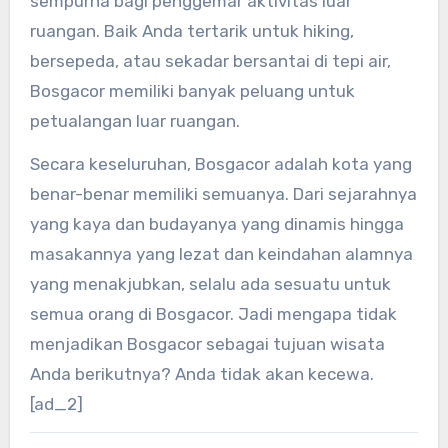
sempurna bagi penggemar aktivitas luar
ruangan. Baik Anda tertarik untuk hiking,
bersepeda, atau sekadar bersantai di tepi air,
Bosgacor memiliki banyak peluang untuk
petualangan luar ruangan.
Secara keseluruhan, Bosgacor adalah kota yang
benar-benar memiliki semuanya. Dari sejarahnya
yang kaya dan budayanya yang dinamis hingga
masakannya yang lezat dan keindahan alamnya
yang menakjubkan, selalu ada sesuatu untuk
semua orang di Bosgacor. Jadi mengapa tidak
menjadikan Bosgacor sebagai tujuan wisata
Anda berikutnya? Anda tidak akan kecewa.
[ad_2]