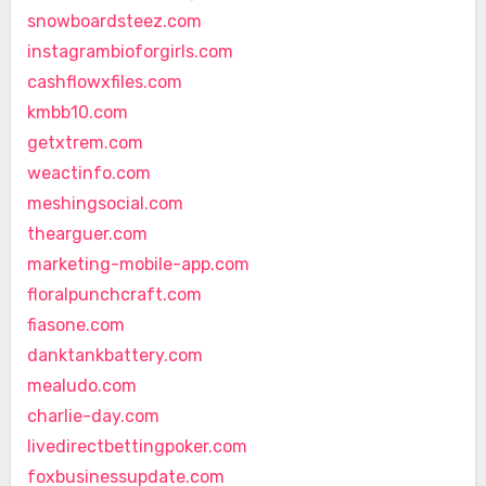
snowboardsteez.com
instagrambioforgirls.com
cashflowxfiles.com
kmbb10.com
getxtrem.com
weactinfo.com
meshingsocial.com
thearguer.com
marketing-mobile-app.com
floralpunchcraft.com
fiasone.com
danktankbattery.com
mealudo.com
charlie-day.com
livedirectbettingpoker.com
foxbusinessupdate.com