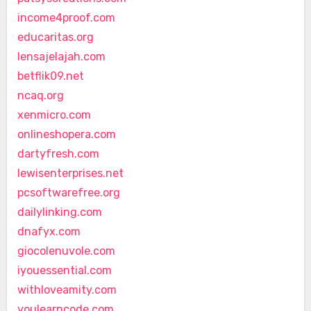
income4proof.com
educaritas.org
lensajelajah.com
betflik09.net
ncaq.org
xenmicro.com
onlineshopera.com
dartyfresh.com
lewisenterprises.net
pcsoftwarefree.org
dailylinking.com
dnafyx.com
giocolenuvole.com
iyouessential.com
withloveamity.com
youlearncode.com