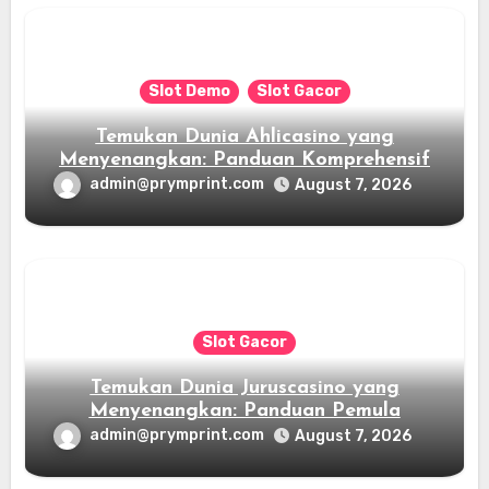
Slot Demo
Slot Gacor
Temukan Dunia Ahlicasino yang
Menyenangkan: Panduan Komprehensif
admin@prymprint.com
August 7, 2026
Slot Gacor
Temukan Dunia Juruscasino yang
Menyenangkan: Panduan Pemula
admin@prymprint.com
August 7, 2026