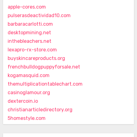
apple-cores.com
pulserasdeactividad10.com
barbaracarlotti.com
desktopmining.net
inthebleachers.net
lexapro-rx-store.com
buyskincareproducts.org
frenchbulldogpuppyforsale.net
kogamasquid.com
themultiplicationtablechart.com
casinoglamour.org
dextercoin.io
christianarticledirectory.org
5homestyle.com