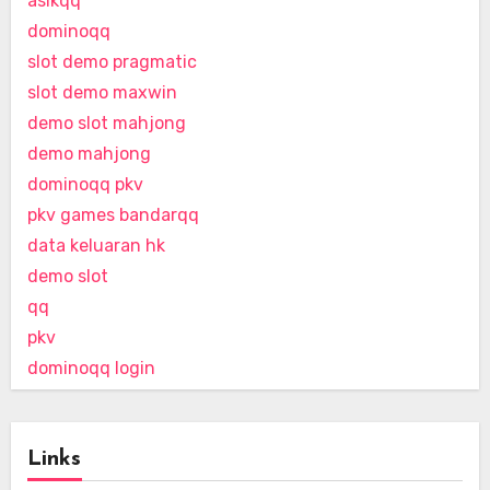
asikqq
dominoqq
slot demo pragmatic
slot demo maxwin
demo slot mahjong
demo mahjong
dominoqq pkv
pkv games bandarqq
data keluaran hk
demo slot
qq
pkv
dominoqq login
Links