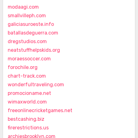
modaagi.com
smallvilleph.com
galiciasuroeste.info
batallasdeguerra.com
dregstudios.com
neatstuffhelpskids.org
moraessoccer.com
forochile.org
chart-track.com
wonderfultraveling.com
promocioname.net
wimaxworld.com
freeonlinecricketgames.net
bestcashing.biz
firerestrictions.us
archiesbrooklyn.com