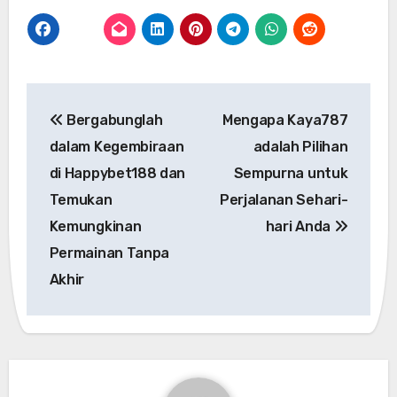
Post
Bergabunglah
Mengapa Kaya787
navigation
dalam Kegembiraan
adalah Pilihan
di Happybet188 dan
Sempurna untuk
Temukan
Perjalanan Sehari-
Kemungkinan
hari Anda
Permainan Tanpa
Akhir