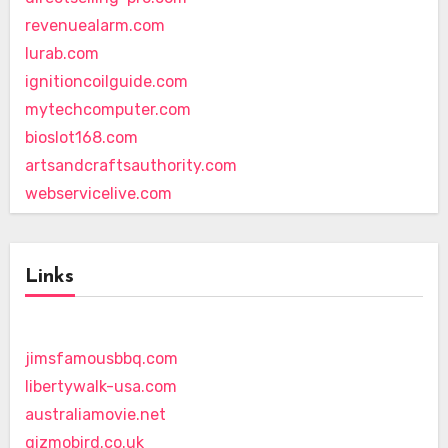
revenuealarm.com
lurab.com
ignitioncoilguide.com
mytechcomputer.com
bioslot168.com
artsandcraftsauthority.com
webservicelive.com
Links
jimsfamousbbq.com
libertywalk-usa.com
australiamovie.net
gizmobird.co.uk