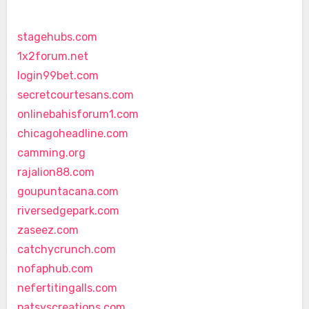
stagehubs.com
1x2forum.net
login99bet.com
secretcourtesans.com
onlinebahisforum1.com
chicagoheadline.com
camming.org
rajalion88.com
goupuntacana.com
riversedgepark.com
zaseez.com
catchycrunch.com
nofaphub.com
nefertitingalls.com
patsyscreations.com