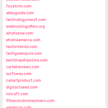
fxyatirim.com
abbuguide.com
technologyresult.com
webhostingoffers.org
whatszow.com
ehomeamerca.com
techintendo.com
techgreenpure.com
bestdropshipstore.com
cartelreviews.com
surfsway.com
nailartproduct.com
digitactseed.com
lvlcraft.com
90secondmoneyloans.com
xenmicro.com