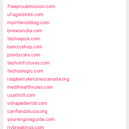
freeprsubmission.com
ufagold666.com
myinteriorblog.com
bnewsindia.com
techiepick.com
bamzyshop.com
pondycars.com
techonfutures.com
techoologic.com
raspberryketonescanada.org
medihealthrules.com
usathrill.com
vshapedental.com
canfandalucia.org
yourengineguide.com
nybreakings.com