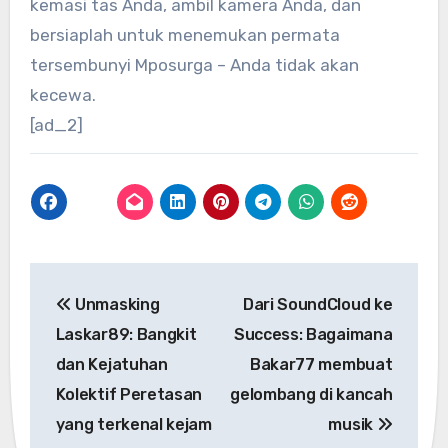
kemasi tas Anda, ambil kamera Anda, dan
bersiaplah untuk menemukan permata
tersembunyi Mposurga – Anda tidak akan
kecewa.
[ad_2]
Post
Unmasking
Dari SoundCloud ke
navigation
Laskar89: Bangkit
Success: Bagaimana
dan Kejatuhan
Bakar77 membuat
Kolektif Peretasan
gelombang di kancah
yang terkenal kejam
musik