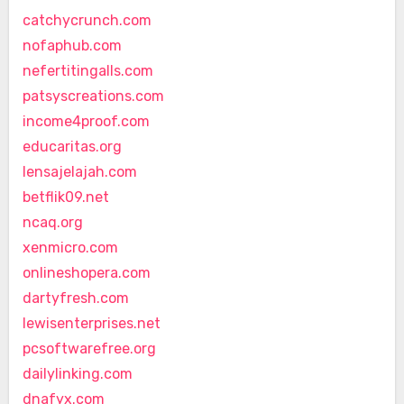
catchycrunch.com
nofaphub.com
nefertitingalls.com
patsyscreations.com
income4proof.com
educaritas.org
lensajelajah.com
betflik09.net
ncaq.org
xenmicro.com
onlineshopera.com
dartyfresh.com
lewisenterprises.net
pcsoftwarefree.org
dailylinking.com
dnafyx.com