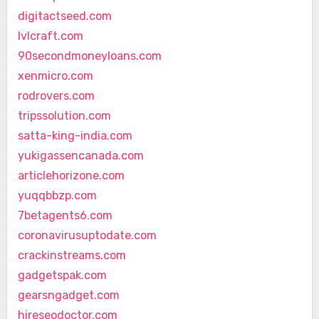
digitactseed.com
lvlcraft.com
90secondmoneyloans.com
xenmicro.com
rodrovers.com
tripssolution.com
satta-king-india.com
yukigassencanada.com
articlehorizone.com
yuqqbbzp.com
7betagents6.com
coronavirusuptodate.com
crackinstreams.com
gadgetspak.com
gearsngadget.com
hireseodoctor.com