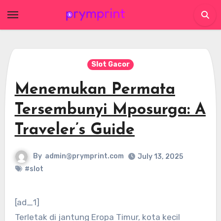
Skip
to
content
Slot Gacor
Menemukan Permata
Tersembunyi Mposurga: A
Traveler’s Guide
By
admin@prymprint.com
July 13, 2025
#slot
[ad_1]
Terletak di jantung Eropa Timur, kota kecil