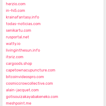
herzio.com
in-hi5.com
krainafantasy.info
todas-noticias.com
senikartu.com
rusportal.net
watty.io
livinginthesun.info
itsriz.com
cargoods.shop
capetownacupuncture.com
bitcoinvideospro.com
cosmiccrowcollective.com
alain-jacquet.com
gotisouizakayabakeneko.com
meshpoint.me