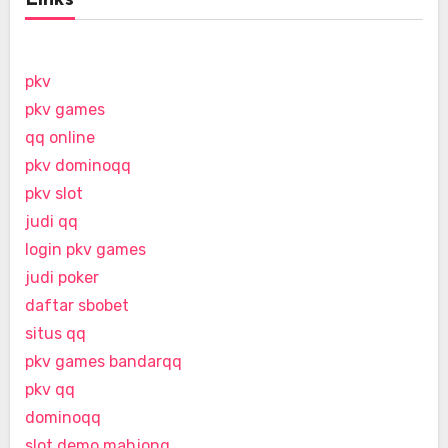
Links
pkv
pkv games
qq online
pkv dominoqq
pkv slot
judi qq
login pkv games
judi poker
daftar sbobet
situs qq
pkv games bandarqq
pkv qq
dominoqq
slot demo mahjong