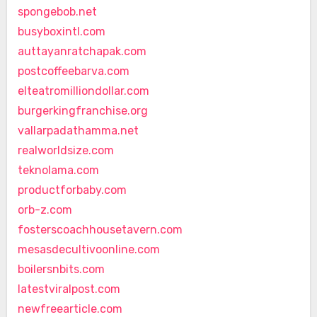
spongebob.net
busyboxintl.com
auttayanratchapak.com
postcoffeebarva.com
elteatromilliondollar.com
burgerkingfranchise.org
vallarpadathamma.net
realworldsize.com
teknolama.com
productforbaby.com
orb-z.com
fosterscoachhousetavern.com
mesasdecultivoonline.com
boilersnbits.com
latestviralpost.com
newfreearticle.com