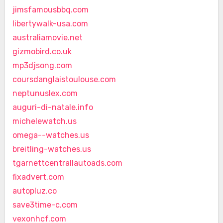
jimsfamousbbq.com
libertywalk-usa.com
australiamovie.net
gizmobird.co.uk
mp3djsong.com
coursdanglaistoulouse.com
neptunuslex.com
auguri-di-natale.info
michelewatch.us
omega--watches.us
breitling-watches.us
tgarnettcentrallautoads.com
fixadvert.com
autopluz.co
save3time-c.com
vexonhcf.com