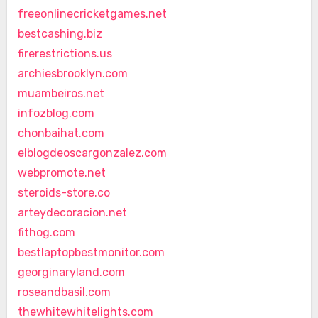
freeonlinecricketgames.net
bestcashing.biz
firerestrictions.us
archiesbrooklyn.com
muambeiros.net
infozblog.com
chonbaihat.com
elblogdeoscargonzalez.com
webpromote.net
steroids-store.co
arteydecoracion.net
fithog.com
bestlaptopbestmonitor.com
georginaryland.com
roseandbasil.com
thewhitewhitelights.com