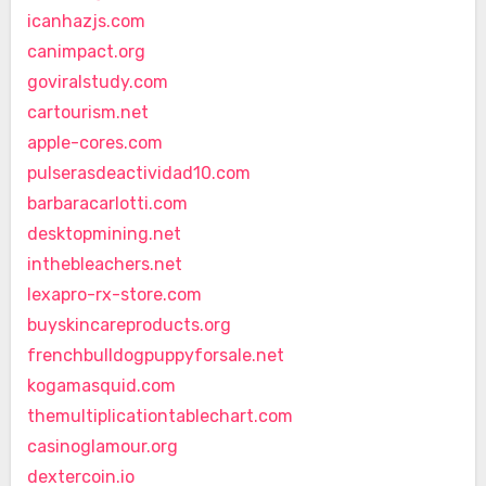
icanhazjs.com
canimpact.org
goviralstudy.com
cartourism.net
apple-cores.com
pulserasdeactividad10.com
barbaracarlotti.com
desktopmining.net
inthebleachers.net
lexapro-rx-store.com
buyskincareproducts.org
frenchbulldogpuppyforsale.net
kogamasquid.com
themultiplicationtablechart.com
casinoglamour.org
dextercoin.io