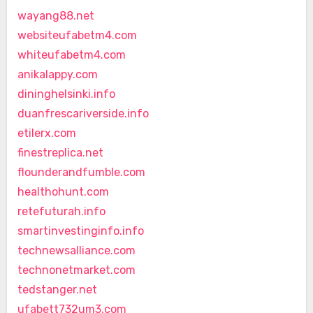
wayang88.net
websiteufabetm4.com
whiteufabetm4.com
anikalappy.com
dininghelsinki.info
duanfrescariverside.info
etilerx.com
finestreplica.net
flounderandfumble.com
healthohunt.com
retefuturah.info
smartinvestinginfo.info
technewsalliance.com
technonetmarket.com
tedstanger.net
ufabett732um3.com