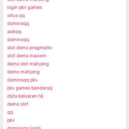
login pkv games
situs qq
dominoqq
asikqq
dominoqq
slot demo pragmatic
slot demo maxwin
demo slot mahjong
demo mahjong
dominoqq pkv
pkv games bandarqq
data keluaran hk
demo slot
qq
pkv
dominoqq login