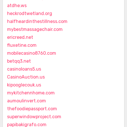
atdhe.ws
heckrodtwetland.org
halfheardinthestillness.com
mybestmassagechair.com
ericreed.net
fluxetine.com
mobilecasino8760.com
betqq3.net
casinoloans5.us
CasinoAuction.us
kipooglecouk.us
mykitchennhome.com
aumoulinvert.com
thefoodiepassport.com
superwindowproject.com
papibakigrafo.com