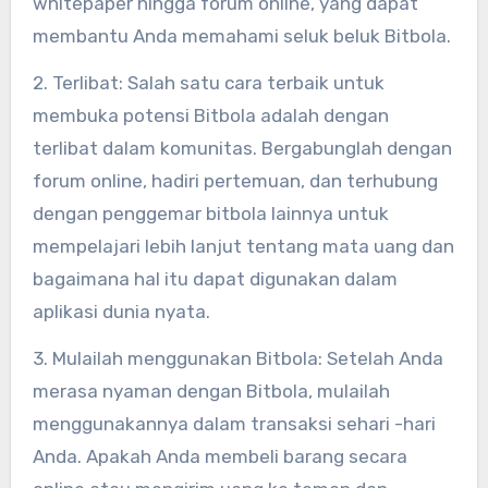
whitepaper hingga forum online, yang dapat
membantu Anda memahami seluk beluk Bitbola.
2. Terlibat: Salah satu cara terbaik untuk
membuka potensi Bitbola adalah dengan
terlibat dalam komunitas. Bergabunglah dengan
forum online, hadiri pertemuan, dan terhubung
dengan penggemar bitbola lainnya untuk
mempelajari lebih lanjut tentang mata uang dan
bagaimana hal itu dapat digunakan dalam
aplikasi dunia nyata.
3. Mulailah menggunakan Bitbola: Setelah Anda
merasa nyaman dengan Bitbola, mulailah
menggunakannya dalam transaksi sehari -hari
Anda. Apakah Anda membeli barang secara