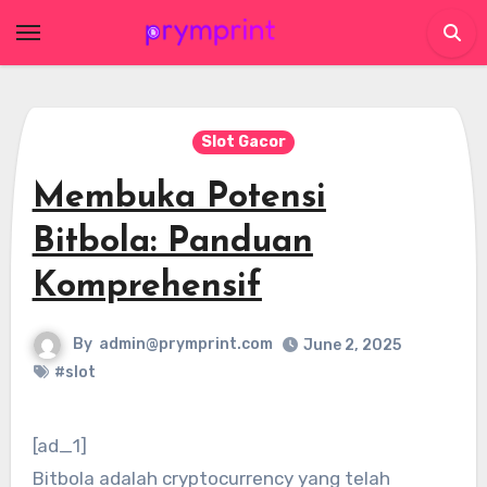
Skip
to
content
Slot Gacor
Membuka Potensi
Bitbola: Panduan
Komprehensif
By
admin@prymprint.com
June 2, 2025
#slot
[ad_1]
Bitbola adalah cryptocurrency yang telah