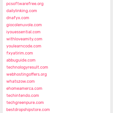
pcsoftwarefree.org
dailylinking.com
dnafyx.com
giocolenuvole.com
iyouessential.com
withloveamity.com
youlearncode.com
fxyatirim.com
abbuguide.com
technologyresult.com
webhostingoffers.org
whatszow.com
ehomeamerca.com
techintendo.com
techgreenpure.com
bestdropshipstore.com