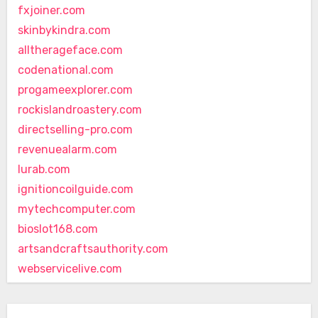
fxjoiner.com
skinbykindra.com
alltherageface.com
codenational.com
progameexplorer.com
rockislandroastery.com
directselling-pro.com
revenuealarm.com
lurab.com
ignitioncoilguide.com
mytechcomputer.com
bioslot168.com
artsandcraftsauthority.com
webservicelive.com