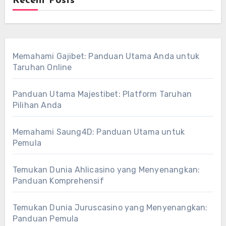
Recent Posts
Memahami Gajibet: Panduan Utama Anda untuk
Taruhan Online
Panduan Utama Majestibet: Platform Taruhan
Pilihan Anda
Memahami Saung4D: Panduan Utama untuk
Pemula
Temukan Dunia Ahlicasino yang Menyenangkan:
Panduan Komprehensif
Temukan Dunia Juruscasino yang Menyenangkan:
Panduan Pemula