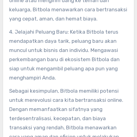
online atau mengirim uang ke teman dan
keluarga, Bitbola menawarkan cara bertransaksi
yang cepat, aman, dan hemat biaya.
4. Jelajahi Peluang Baru: Ketika Bitbola terus
mendapatkan daya tarik, peluang baru akan
muncul untuk bisnis dan individu. Mengawasi
perkembangan baru di ekosistem Bitbola dan
siap untuk mengambil peluang apa pun yang
menghampiri Anda.
Sebagai kesimpulan, Bitbola memiliki potensi
untuk merevolusi cara kita bertransaksi online.
Dengan memanfaatkan sifatnya yang
terdesentralisasi, kecepatan, dan biaya
transaksi yang rendah, Bitbola menawarkan
cara yang aman dan efisien untuk melakukan