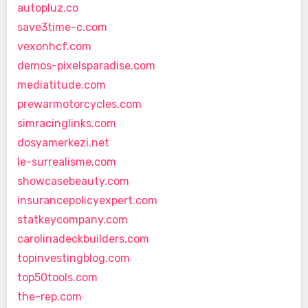
autopluz.co
save3time-c.com
vexonhcf.com
demos-pixelsparadise.com
mediatitude.com
prewarmotorcycles.com
simracinglinks.com
dosyamerkezi.net
le-surrealisme.com
showcasebeauty.com
insurancepolicyexpert.com
statkeycompany.com
carolinadeckbuilders.com
topinvestingblog.com
top50tools.com
the-rep.com