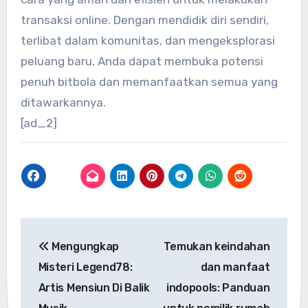
transaksi online. Dengan mendidik diri sendiri,
terlibat dalam komunitas, dan mengeksplorasi
peluang baru, Anda dapat membuka potensi
penuh bitbola dan memanfaatkan semua yang
ditawarkannya.
[ad_2]
Post
Mengungkap
Temukan keindahan
navigation
Misteri Legend78:
dan manfaat
Artis Mensiun Di Balik
indopools: Panduan