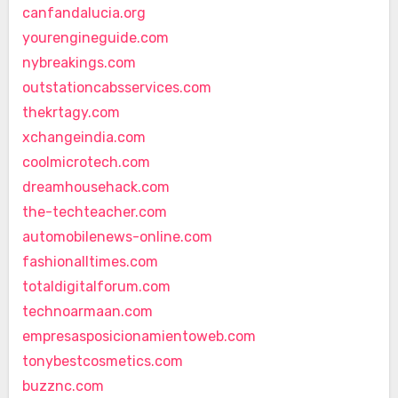
canfandalucia.org
yourengineguide.com
nybreakings.com
outstationcabsservices.com
thekrtagy.com
xchangeindia.com
coolmicrotech.com
dreamhousehack.com
the-techteacher.com
automobilenews-online.com
fashionalltimes.com
totaldigitalforum.com
technoarmaan.com
empresasposicionamientoweb.com
tonybestcosmetics.com
buzznc.com