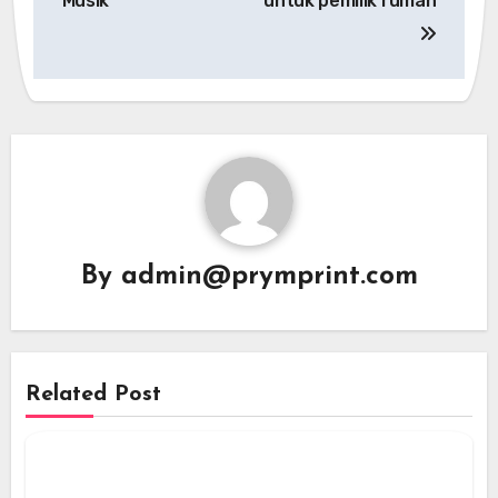
Musik
untuk pemilik rumah
By
admin@prymprint.com
Related Post