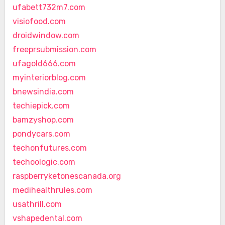
ufabett732m7.com
visiofood.com
droidwindow.com
freeprsubmission.com
ufagold666.com
myinteriorblog.com
bnewsindia.com
techiepick.com
bamzyshop.com
pondycars.com
techonfutures.com
techoologic.com
raspberryketonescanada.org
medihealthrules.com
usathrill.com
vshapedental.com