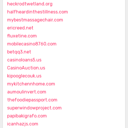
heckrodtwetland.org
halfheardinthestillness.com
mybestmassagechair.com
ericreed.net
fluxetine.com
mobilecasino8760.com
betqq3.net
casinoloans5.us
CasinoAuction.us
kipooglecouk.us
mykitchennhome.com
aumoulinvert.com
thefoodiepassport.com
superwindowproject.com
papibakigrafo.com
icanhazjs.com