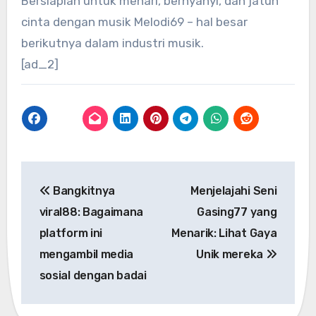
Bersiaplah untuk menari, bernyanyi, dan jatuh
cinta dengan musik Melodi69 – hal besar
berikutnya dalam industri musik.
[ad_2]
Post
Bangkitnya
Menjelajahi Seni
navigation
viral88: Bagaimana
Gasing77 yang
platform ini
Menarik: Lihat Gaya
mengambil media
Unik mereka
sosial dengan badai