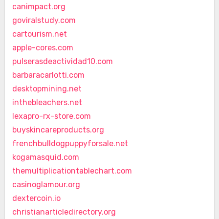
canimpact.org
goviralstudy.com
cartourism.net
apple-cores.com
pulserasdeactividad10.com
barbaracarlotti.com
desktopmining.net
inthebleachers.net
lexapro-rx-store.com
buyskincareproducts.org
frenchbulldogpuppyforsale.net
kogamasquid.com
themultiplicationtablechart.com
casinoglamour.org
dextercoin.io
christianarticledirectory.org