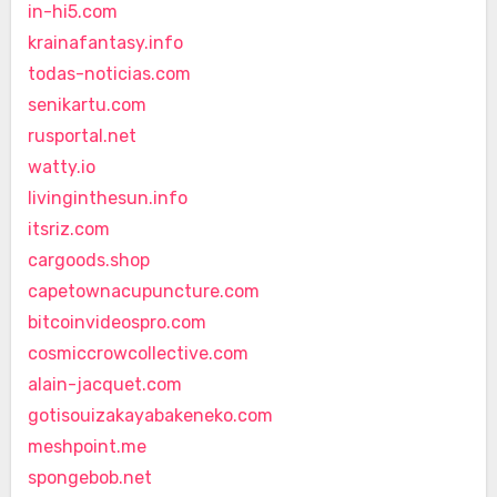
in-hi5.com
krainafantasy.info
todas-noticias.com
senikartu.com
rusportal.net
watty.io
livinginthesun.info
itsriz.com
cargoods.shop
capetownacupuncture.com
bitcoinvideospro.com
cosmiccrowcollective.com
alain-jacquet.com
gotisouizakayabakeneko.com
meshpoint.me
spongebob.net