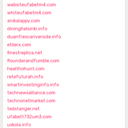
websiteufabetm4.com
whiteufabetm4.com
anikalappy.com
dininghelsinki.info
duanfrescariverside.info
etilerx.com
finestreplica.net
flounderandfumble.com
healthohunt.com
retefuturah.info
smartinvestinginfo.info
technewsalliance.com
technonetmarket.com
tedstanger.net
ufabett732um3.com
uskola.info