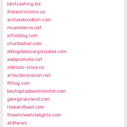
bestcashing.biz
firerestrictions.us
archiesbrooklyn.com
muambeiros.net
infozblog.com
chonbaihat.com
elblogdeoscargonzalez.com
webpromote.net
steroids-store.co
arteydecoracion.net
fithog.com
bestlaptopbestmonitor.com
georginaryland.com
roseandbasil.com
thewhitewhitelights.com
atdhe.ws