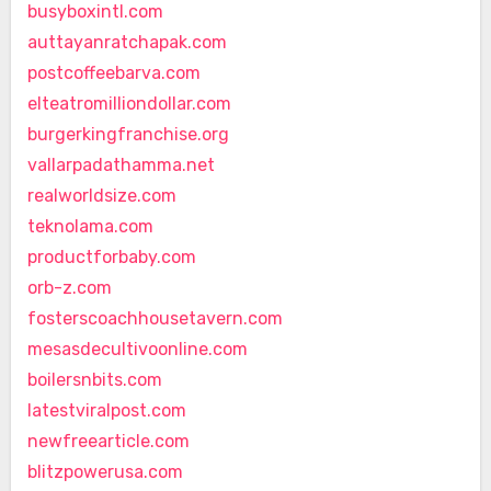
busyboxintl.com
auttayanratchapak.com
postcoffeebarva.com
elteatromilliondollar.com
burgerkingfranchise.org
vallarpadathamma.net
realworldsize.com
teknolama.com
productforbaby.com
orb-z.com
fosterscoachhousetavern.com
mesasdecultivoonline.com
boilersnbits.com
latestviralpost.com
newfreearticle.com
blitzpowerusa.com