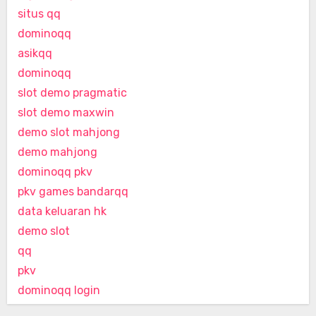
situs qq
dominoqq
asikqq
dominoqq
slot demo pragmatic
slot demo maxwin
demo slot mahjong
demo mahjong
dominoqq pkv
pkv games bandarqq
data keluaran hk
demo slot
qq
pkv
dominoqq login