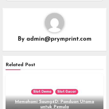
By
admin@prymprint.com
Related Post
Slot Demo
Slot Gacor
Memahami Saung4D: Panduan Utama
untuk Pemula