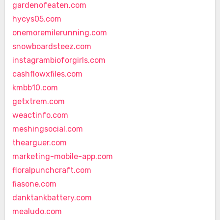
gardenofeaten.com
hycys05.com
onemoremilerunning.com
snowboardsteez.com
instagrambioforgirls.com
cashflowxfiles.com
kmbb10.com
getxtrem.com
weactinfo.com
meshingsocial.com
thearguer.com
marketing-mobile-app.com
floralpunchcraft.com
fiasone.com
danktankbattery.com
mealudo.com