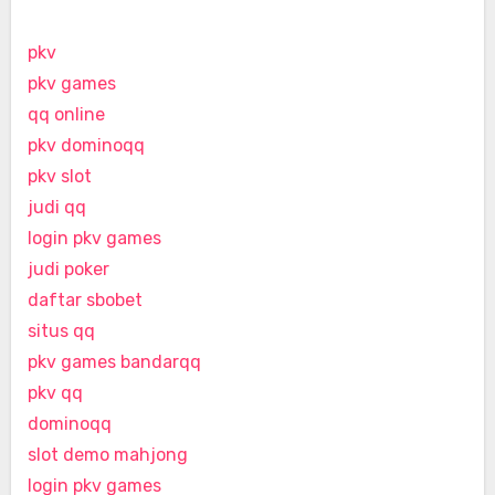
pkv
pkv games
qq online
pkv dominoqq
pkv slot
judi qq
login pkv games
judi poker
daftar sbobet
situs qq
pkv games bandarqq
pkv qq
dominoqq
slot demo mahjong
login pkv games