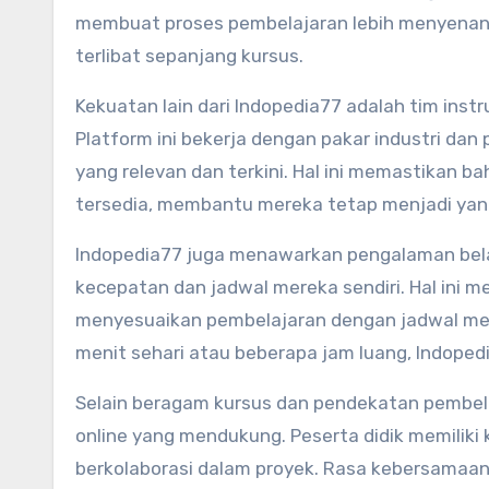
membuat proses pembelajaran lebih menyenan
terlibat sepanjang kursus.
Kekuatan lain dari Indopedia77 adalah tim ins
Platform ini bekerja dengan pakar industri dan
yang relevan dan terkini. Hal ini memastikan b
tersedia, membantu mereka tetap menjadi yan
Indopedia77 juga menawarkan pengalaman belaj
kecepatan dan jadwal mereka sendiri. Hal ini 
menyesuaikan pembelajaran dengan jadwal mer
menit sehari atau beberapa jam luang, Indoped
Selain beragam kursus dan pendekatan pembela
online yang mendukung. Peserta didik memiliki
berkolaborasi dalam proyek. Rasa kebersamaan