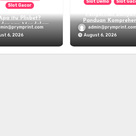
Slot Demo
Slot Gac
Slot Gacor
Pengertian Bunga9
Apa itu Plisbet?
Panduan Komprehen
ndangan Mendalam
min@prymprint.com
admin@prymprint.co
ntang Manfaatnya
st 6, 2026
August 6, 2026