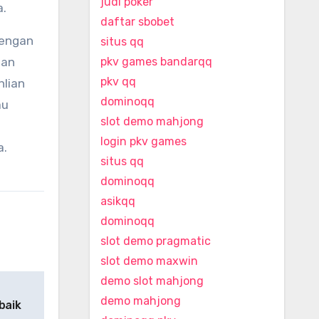
judi poker
a.
daftar sbobet
Dengan
situs qq
dan
pkv games bandarqq
pkv qq
hlian
dominoqq
au
slot demo mahjong
login pkv games
a.
situs qq
dominoqq
asikqq
dominoqq
slot demo pragmatic
slot demo maxwin
demo slot mahjong
demo mahjong
baik