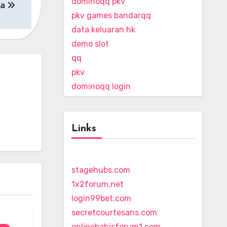
dominoqq pkv
da
pkv games bandarqq
data keluaran hk
demo slot
qq
pkv
dominoqq login
Links
stagehubs.com
1x2forum.net
login99bet.com
secretcourtesans.com
onlinebahisforum1.com