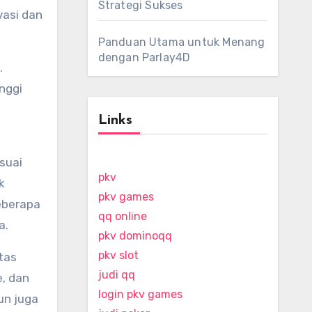
Strategi Sukses
asi dan
Panduan Utama untuk Menang
dengan Parlay4D
.
nggi
Links
suai
pkv
k
pkv games
eberapa
qq online
a.
pkv dominoqq
pkv slot
tas
judi qq
e, dan
login pkv games
un juga