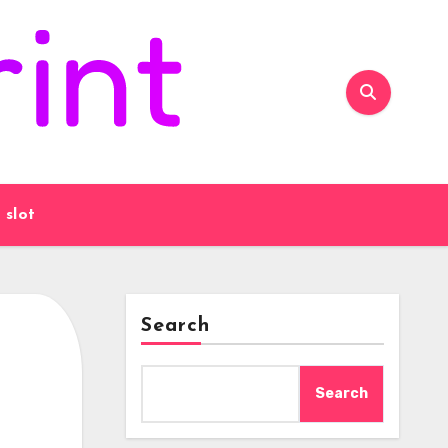
slot
Search
Search