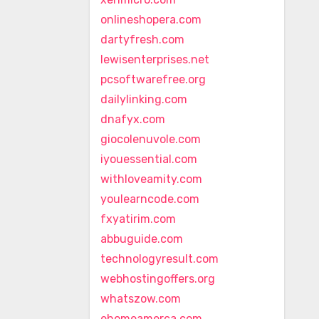
onlineshopera.com
dartyfresh.com
lewisenterprises.net
pcsoftwarefree.org
dailylinking.com
dnafyx.com
giocolenuvole.com
iyouessential.com
withloveamity.com
youlearncode.com
fxyatirim.com
abbuguide.com
technologyresult.com
webhostingoffers.org
whatszow.com
ehomeamerca.com