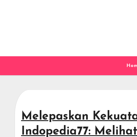
Skip
to
content
Ho
Melepaskan Kekuata
Indopedia77: Meliha