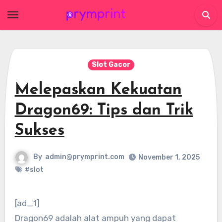
Skip
to
content
Slot Gacor
Melepaskan Kekuatan
Dragon69: Tips dan Trik
Sukses
By
admin@prymprint.com
November 1, 2025
#slot
[ad_1]
Dragon69 adalah alat ampuh yang dapat