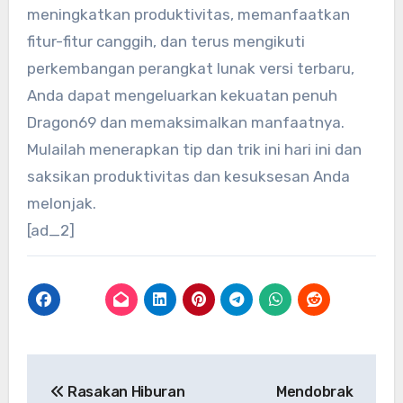
meningkatkan produktivitas, memanfaatkan
fitur-fitur canggih, dan terus mengikuti
perkembangan perangkat lunak versi terbaru,
Anda dapat mengeluarkan kekuatan penuh
Dragon69 dan memaksimalkan manfaatnya.
Mulailah menerapkan tip dan trik ini hari ini dan
saksikan produktivitas dan kesuksesan Anda
melonjak.
[ad_2]
Post
Rasakan Hiburan
Mendobrak