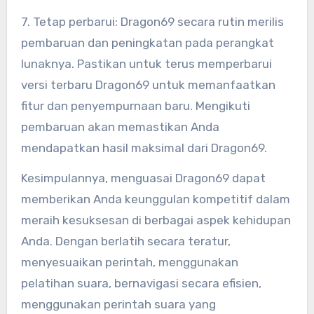
7. Tetap perbarui: Dragon69 secara rutin merilis
pembaruan dan peningkatan pada perangkat
lunaknya. Pastikan untuk terus memperbarui
versi terbaru Dragon69 untuk memanfaatkan
fitur dan penyempurnaan baru. Mengikuti
pembaruan akan memastikan Anda
mendapatkan hasil maksimal dari Dragon69.
Kesimpulannya, menguasai Dragon69 dapat
memberikan Anda keunggulan kompetitif dalam
meraih kesuksesan di berbagai aspek kehidupan
Anda. Dengan berlatih secara teratur,
menyesuaikan perintah, menggunakan
pelatihan suara, bernavigasi secara efisien,
menggunakan perintah suara yang