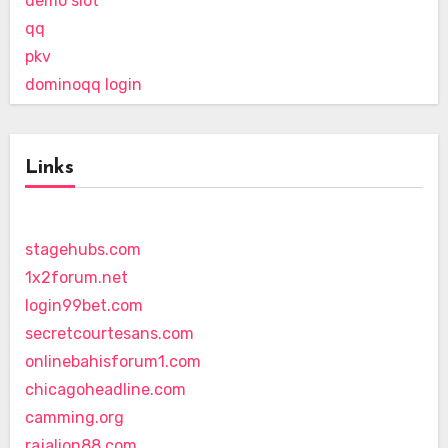
demo slot
qq
pkv
dominoqq login
Links
stagehubs.com
1x2forum.net
login99bet.com
secretcourtesans.com
onlinebahisforum1.com
chicagoheadline.com
camming.org
rajalion88.com