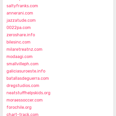
saltyfranks.com
annerani.com
jazzatude.com
0022pa.com
zeroshare.info
bilesinc.com
milaretreatnz.com
modaagi.com
smallvilleph.com
galiciasuroeste.info
batallasdeguerra.com
dregstudios.com
neatstuffhelpskids.org
moraessoccer.com
forochile.org
chart-track.com