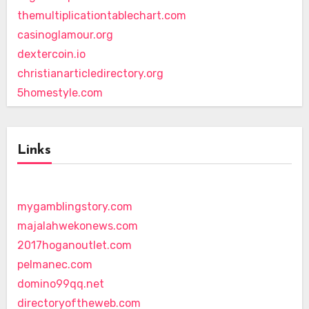
themultiplicationtablechart.com
casinoglamour.org
dextercoin.io
christianarticledirectory.org
5homestyle.com
Links
mygamblingstory.com
majalahwekonews.com
2017hoganoutlet.com
pelmanec.com
domino99qq.net
directoryoftheweb.com