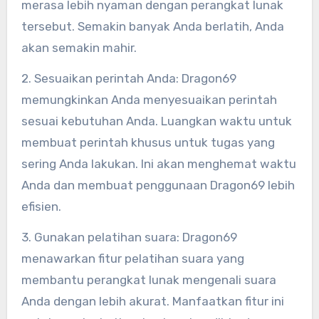
merasa lebih nyaman dengan perangkat lunak
tersebut. Semakin banyak Anda berlatih, Anda
akan semakin mahir.
2. Sesuaikan perintah Anda: Dragon69
memungkinkan Anda menyesuaikan perintah
sesuai kebutuhan Anda. Luangkan waktu untuk
membuat perintah khusus untuk tugas yang
sering Anda lakukan. Ini akan menghemat waktu
Anda dan membuat penggunaan Dragon69 lebih
efisien.
3. Gunakan pelatihan suara: Dragon69
menawarkan fitur pelatihan suara yang
membantu perangkat lunak mengenali suara
Anda dengan lebih akurat. Manfaatkan fitur ini