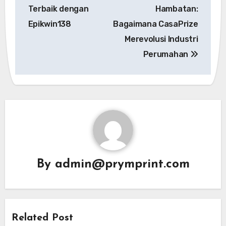
navigation
Terbaik dengan
Hambatan:
Epikwin138
Bagaimana CasaPrize
Merevolusi Industri
Perumahan
By
admin@prymprint.com
Related Post