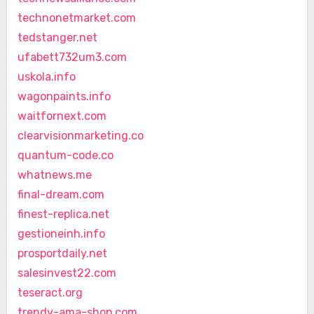
technonetmarket.com
tedstanger.net
ufabett732um3.com
uskola.info
wagonpaints.info
waitfornext.com
clearvisionmarketing.co
quantum-code.co
whatnews.me
final-dream.com
finest-replica.net
gestioneinh.info
prosportdaily.net
salesinvest22.com
teseract.org
trendy-ama-shop.com