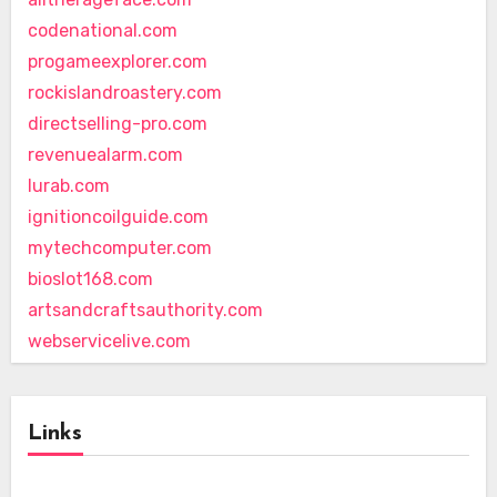
codenational.com
progameexplorer.com
rockislandroastery.com
directselling-pro.com
revenuealarm.com
lurab.com
ignitioncoilguide.com
mytechcomputer.com
bioslot168.com
artsandcraftsauthority.com
webservicelive.com
Links