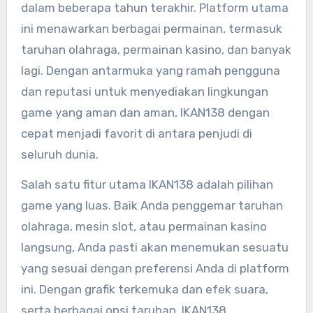
dalam beberapa tahun terakhir. Platform utama
ini menawarkan berbagai permainan, termasuk
taruhan olahraga, permainan kasino, dan banyak
lagi. Dengan antarmuka yang ramah pengguna
dan reputasi untuk menyediakan lingkungan
game yang aman dan aman, IKAN138 dengan
cepat menjadi favorit di antara penjudi di
seluruh dunia.
Salah satu fitur utama IKAN138 adalah pilihan
game yang luas. Baik Anda penggemar taruhan
olahraga, mesin slot, atau permainan kasino
langsung, Anda pasti akan menemukan sesuatu
yang sesuai dengan preferensi Anda di platform
ini. Dengan grafik terkemuka dan efek suara,
serta berbagai opsi taruhan, IKAN138