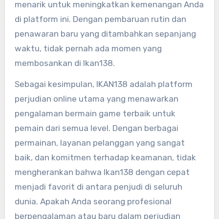
menarik untuk meningkatkan kemenangan Anda
di platform ini. Dengan pembaruan rutin dan
penawaran baru yang ditambahkan sepanjang
waktu, tidak pernah ada momen yang
membosankan di Ikan138.
Sebagai kesimpulan, IKAN138 adalah platform
perjudian online utama yang menawarkan
pengalaman bermain game terbaik untuk
pemain dari semua level. Dengan berbagai
permainan, layanan pelanggan yang sangat
baik, dan komitmen terhadap keamanan, tidak
mengherankan bahwa Ikan138 dengan cepat
menjadi favorit di antara penjudi di seluruh
dunia. Apakah Anda seorang profesional
berpengalaman atau baru dalam perjudian