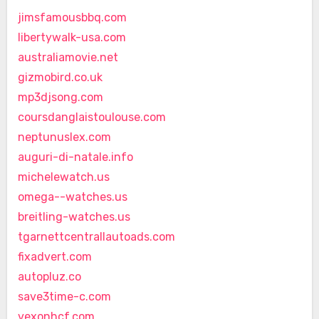
jimsfamousbbq.com
libertywalk-usa.com
australiamovie.net
gizmobird.co.uk
mp3djsong.com
coursdanglaistoulouse.com
neptunuslex.com
auguri-di-natale.info
michelewatch.us
omega--watches.us
breitling-watches.us
tgarnettcentrallautoads.com
fixadvert.com
autopluz.co
save3time-c.com
vexonhcf.com