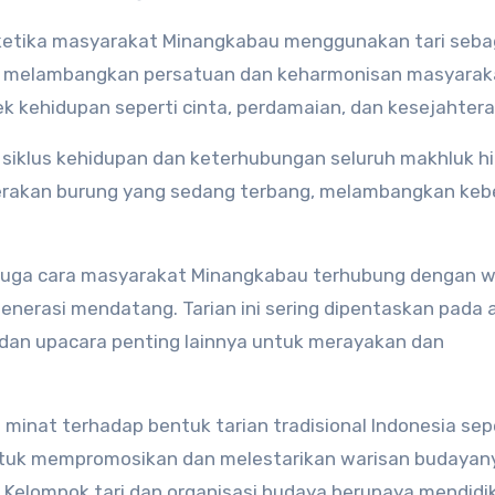
ketika masyarakat Minangkabau menggunakan tari seba
non melambangkan persatuan dan keharmonisan masyarak
k kehidupan seperti cinta, perdamaian, dan kesejahtera
i siklus kehidupan dan keterhubungan seluruh makhluk h
erakan burung yang sedang terbang, melambangkan ke
 juga cara masyarakat Minangkabau terhubung dengan w
enerasi mendatang. Tarian ini sering dipentaskan pada 
 dan upacara penting lainnya untuk merayakan dan
minat terhadap bentuk tarian tradisional Indonesia sep
untuk mempromosikan dan melestarikan warisan budayan
 Kelompok tari dan organisasi budaya berupaya mendidi