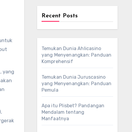
Recent Posts
untuk
Temukan Dunia Ahlicasino
but
yang Menyenangkan: Panduan
Komprehensif
, yang
Temukan Dunia Juruscasino
nakan
yang Menyenangkan: Panduan
an
Pemula
Apa itu Plisbet? Pandangan
,
Mendalam tentang
Manfaatnya
rgerak