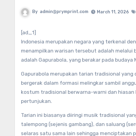
By
admin@prymprint.com
March 11, 2026
[ad_1]
Indonesia merupakan negara yang terkenal den
menampilkan warisan tersebut adalah melalui be
adalah Gapurabola, yang berakar pada budaya 
Gapurabola merupakan tarian tradisional yang
bergerak dalam formasi melingkar sambil ang
kostum tradisional berwarna-warni dan hiasa
pertunjukan.
Tarian ini biasanya diiringi musik tradisional 
talempong (sejenis gambang), dan saluang (ser
selaras satu sama lain sehingga menciptakan