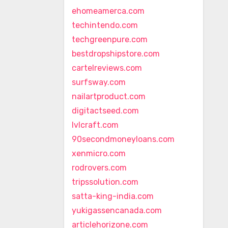
ehomeamerca.com
techintendo.com
techgreenpure.com
bestdropshipstore.com
cartelreviews.com
surfsway.com
nailartproduct.com
digitactseed.com
lvlcraft.com
90secondmoneyloans.com
xenmicro.com
rodrovers.com
tripssolution.com
satta-king-india.com
yukigassencanada.com
articlehorizone.com