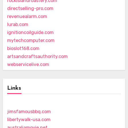
rockislandroastery.com
directselling-pro.com
revenuealarm.com
lurab.com
ignitioncoilguide.com
mytechcomputer.com
bioslot168.com
artsandcraftsauthority.com
webservicelive.com
Links
jimsfamousbbq.com
libertywalk-usa.com
australiamovie.net