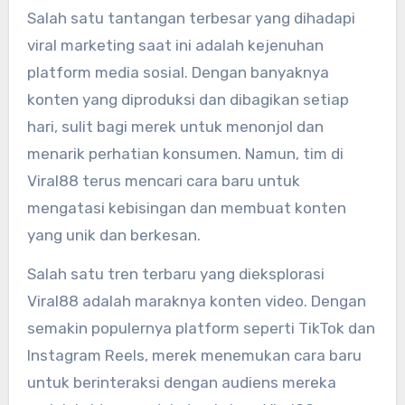
Salah satu tantangan terbesar yang dihadapi
viral marketing saat ini adalah kejenuhan
platform media sosial. Dengan banyaknya
konten yang diproduksi dan dibagikan setiap
hari, sulit bagi merek untuk menonjol dan
menarik perhatian konsumen. Namun, tim di
Viral88 terus mencari cara baru untuk
mengatasi kebisingan dan membuat konten
yang unik dan berkesan.
Salah satu tren terbaru yang dieksplorasi
Viral88 adalah maraknya konten video. Dengan
semakin populernya platform seperti TikTok dan
Instagram Reels, merek menemukan cara baru
untuk berinteraksi dengan audiens mereka