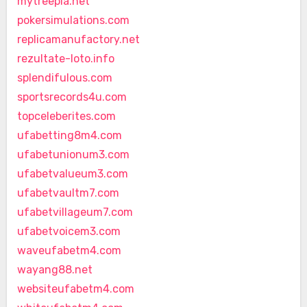
mytreepla.net
pokersimulations.com
replicamanufactory.net
rezultate-loto.info
splendifulous.com
sportsrecords4u.com
topceleberites.com
ufabetting8m4.com
ufabetunionum3.com
ufabetvalueum3.com
ufabetvaultm7.com
ufabetvillageum7.com
ufabetvoicem3.com
waveufabetm4.com
wayang88.net
websiteufabetm4.com