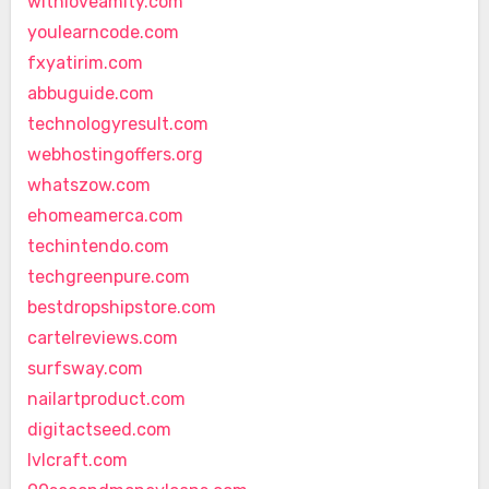
withloveamity.com
youlearncode.com
fxyatirim.com
abbuguide.com
technologyresult.com
webhostingoffers.org
whatszow.com
ehomeamerca.com
techintendo.com
techgreenpure.com
bestdropshipstore.com
cartelreviews.com
surfsway.com
nailartproduct.com
digitactseed.com
lvlcraft.com