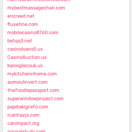
mybestmassagechair.com
ericreed.net
fluxetine.com
mobilecasino8760.com
betqq3.net
casinoloans5.us
CasinoAuction.us
kipooglecouk.us
mykitchennhome.com
aumoulinvert.com
thefoodiepassport.com
superwindowproject.com
papibakigrafo.com
icanhazjs.com
canimpact.org
goviralstudy.com