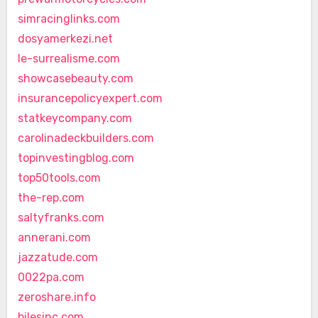
simracinglinks.com
dosyamerkezi.net
le-surrealisme.com
showcasebeauty.com
insurancepolicyexpert.com
statkeycompany.com
carolinadeckbuilders.com
topinvestingblog.com
top50tools.com
the-rep.com
saltyfranks.com
annerani.com
jazzatude.com
0022pa.com
zeroshare.info
bilesinc.com