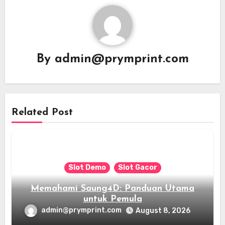
By
admin@prymprint.com
Related Post
Slot Demo
Slot Gacor
Memahami Saung4D: Panduan Utama
untuk Pemula
admin@prymprint.com
August 8, 2026