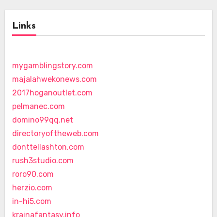
Links
mygamblingstory.com
majalahwekonews.com
2017hoganoutlet.com
pelmanec.com
domino99qq.net
directoryoftheweb.com
donttellashton.com
rush3studio.com
roro90.com
herzio.com
in-hi5.com
krainafantasy.info