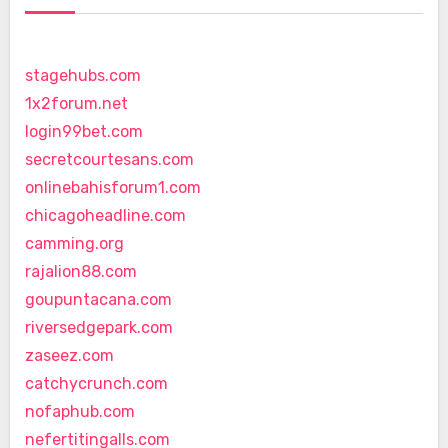
stagehubs.com
1x2forum.net
login99bet.com
secretcourtesans.com
onlinebahisforum1.com
chicagoheadline.com
camming.org
rajalion88.com
goupuntacana.com
riversedgepark.com
zaseez.com
catchycrunch.com
nofaphub.com
nefertitingalls.com