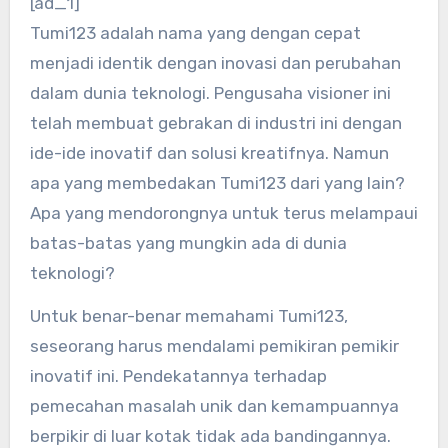
[ad_1]
Tumi123 adalah nama yang dengan cepat
menjadi identik dengan inovasi dan perubahan
dalam dunia teknologi. Pengusaha visioner ini
telah membuat gebrakan di industri ini dengan
ide-ide inovatif dan solusi kreatifnya. Namun
apa yang membedakan Tumi123 dari yang lain?
Apa yang mendorongnya untuk terus melampaui
batas-batas yang mungkin ada di dunia
teknologi?
Untuk benar-benar memahami Tumi123,
seseorang harus mendalami pemikiran pemikir
inovatif ini. Pendekatannya terhadap
pemecahan masalah unik dan kemampuannya
berpikir di luar kotak tidak ada bandingannya.