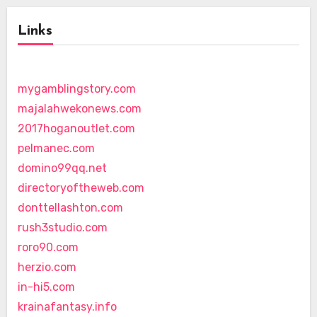
Links
mygamblingstory.com
majalahwekonews.com
2017hoganoutlet.com
pelmanec.com
domino99qq.net
directoryoftheweb.com
donttellashton.com
rush3studio.com
roro90.com
herzio.com
in-hi5.com
krainafantasy.info