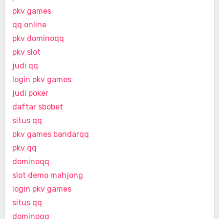
pkv games
qq online
pkv dominoqq
pkv slot
judi qq
login pkv games
judi poker
daftar sbobet
situs qq
pkv games bandarqq
pkv qq
dominoqq
slot demo mahjong
login pkv games
situs qq
dominoqq