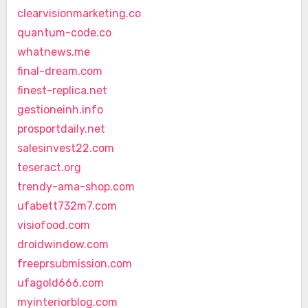
clearvisionmarketing.co
quantum-code.co
whatnews.me
final-dream.com
finest-replica.net
gestioneinh.info
prosportdaily.net
salesinvest22.com
teseract.org
trendy-ama-shop.com
ufabett732m7.com
visiofood.com
droidwindow.com
freeprsubmission.com
ufagold666.com
myinteriorblog.com