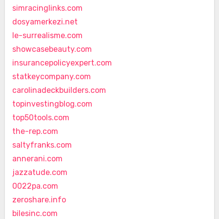
simracinglinks.com
dosyamerkezi.net
le-surrealisme.com
showcasebeauty.com
insurancepolicyexpert.com
statkeycompany.com
carolinadeckbuilders.com
topinvestingblog.com
top50tools.com
the-rep.com
saltyfranks.com
annerani.com
jazzatude.com
0022pa.com
zeroshare.info
bilesinc.com