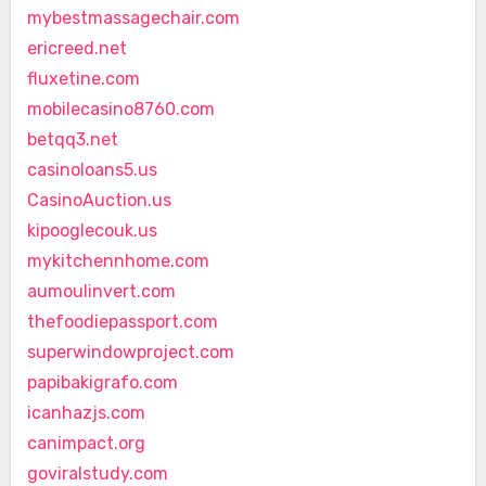
mybestmassagechair.com
ericreed.net
fluxetine.com
mobilecasino8760.com
betqq3.net
casinoloans5.us
CasinoAuction.us
kipooglecouk.us
mykitchennhome.com
aumoulinvert.com
thefoodiepassport.com
superwindowproject.com
papibakigrafo.com
icanhazjs.com
canimpact.org
goviralstudy.com