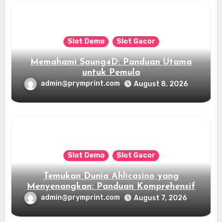
Slot Demo
Slot Gacor
Memahami Saung4D: Panduan Utama
untuk Pemula
admin@prymprint.com
August 8, 2026
Slot Demo
Slot Gacor
Temukan Dunia Ahlicasino yang
Menyenangkan: Panduan Komprehensif
admin@prymprint.com
August 7, 2026