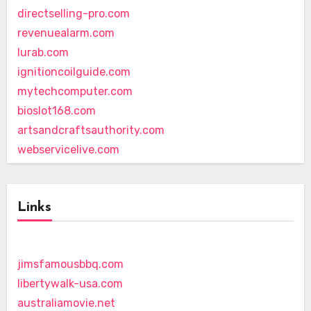
directselling-pro.com
revenuealarm.com
lurab.com
ignitioncoilguide.com
mytechcomputer.com
bioslot168.com
artsandcraftsauthority.com
webservicelive.com
Links
jimsfamousbbq.com
libertywalk-usa.com
australiamovie.net