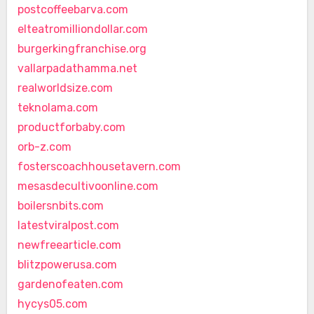
postcoffeebarva.com
elteatromilliondollar.com
burgerkingfranchise.org
vallarpadathamma.net
realworldsize.com
teknolama.com
productforbaby.com
orb-z.com
fosterscoachhousetavern.com
mesasdecultivoonline.com
boilersnbits.com
latestviralpost.com
newfreearticle.com
blitzpowerusa.com
gardenofeaten.com
hycys05.com