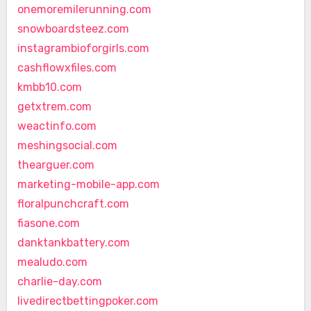
onemoremilerunning.com
snowboardsteez.com
instagrambioforgirls.com
cashflowxfiles.com
kmbb10.com
getxtrem.com
weactinfo.com
meshingsocial.com
thearguer.com
marketing-mobile-app.com
floralpunchcraft.com
fiasone.com
danktankbattery.com
mealudo.com
charlie-day.com
livedirectbettingpoker.com