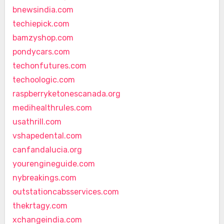
bnewsindia.com
techiepick.com
bamzyshop.com
pondycars.com
techonfutures.com
techoologic.com
raspberryketonescanada.org
medihealthrules.com
usathrill.com
vshapedental.com
canfandalucia.org
yourengineguide.com
nybreakings.com
outstationcabsservices.com
thekrtagy.com
xchangeindia.com