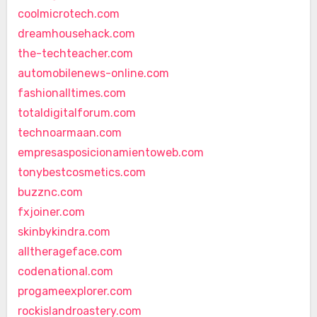
coolmicrotech.com
dreamhousehack.com
the-techteacher.com
automobilenews-online.com
fashionalltimes.com
totaldigitalforum.com
technoarmaan.com
empresasposicionamientoweb.com
tonybestcosmetics.com
buzznc.com
fxjoiner.com
skinbykindra.com
alltherageface.com
codenational.com
progameexplorer.com
rockislandroastery.com