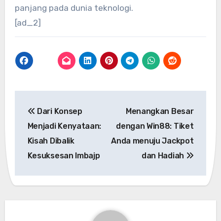
panjang pada dunia teknologi.
[ad_2]
Post
Dari Konsep
Menangkan Besar
navigation
Menjadi Kenyataan:
dengan Win88: Tiket
Kisah Dibalik
Anda menuju Jackpot
Kesuksesan Imbajp
dan Hadiah