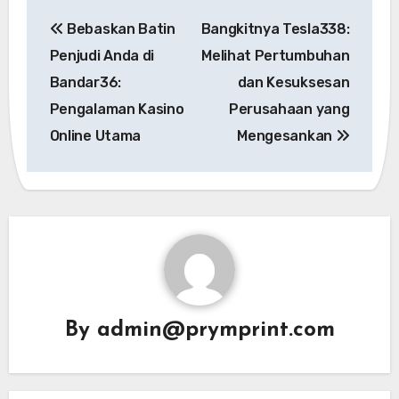
Post
Bebaskan Batin
Bangkitnya Tesla338:
navigation
Penjudi Anda di
Melihat Pertumbuhan
Bandar36:
dan Kesuksesan
Pengalaman Kasino
Perusahaan yang
Online Utama
Mengesankan
By
admin@prymprint.com