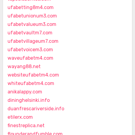
ufabetting8m4.com
ufabetunionum3.com
ufabetvalueum3.com
ufabetvaultm7.com
ufabetvillageum7.com
ufabetvoicem3.com
waveufabetm4.com
wayang88.net
websiteufabetm4.com
whiteufabetm4.com
anikalappy.com
dininghelsinki.info
duanfrescariverside.info
etilerx.com
finestreplica.net
flounderandfumble.com