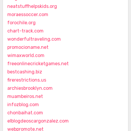
neatstuffhelpskids.org
moraessoccer.com
forochile.org
chart-track.com
wonderfultraveling.com
promocioname.net
wimaxworld.com
freeonlinecricketgames.net
bestcashing.biz
firerestrictions.us
archiesbrooklyn.com
muambeiros.net
infozblog.com
chonbaihat.com
elblogdeoscargonzalez.com
webpromote.net