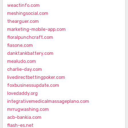
weactinfo.com
meshingsocial.com
thearguer.com
marketing-mobile-app.com
floralpunchcraft.com
fiasone.com
danktankbattery.com
mealudo.com
charlie-day.com
livedirectbettingpoker.com
foxbusinessupdate.com
lovedaddy.org
integrativemedicalmassageplano.com
mrrugwashing.com
acb-bankia.com
flash-es.net