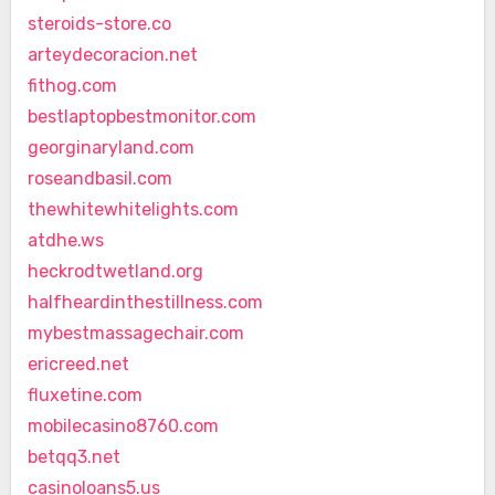
steroids-store.co
arteydecoracion.net
fithog.com
bestlaptopbestmonitor.com
georginaryland.com
roseandbasil.com
thewhitewhitelights.com
atdhe.ws
heckrodtwetland.org
halfheardinthestillness.com
mybestmassagechair.com
ericreed.net
fluxetine.com
mobilecasino8760.com
betqq3.net
casinoloans5.us