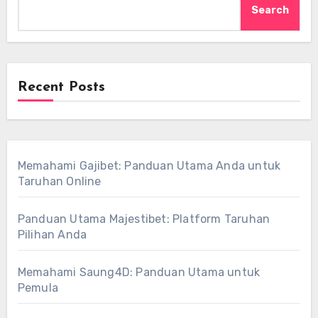
Search
Recent Posts
Memahami Gajibet: Panduan Utama Anda untuk
Taruhan Online
Panduan Utama Majestibet: Platform Taruhan
Pilihan Anda
Memahami Saung4D: Panduan Utama untuk
Pemula