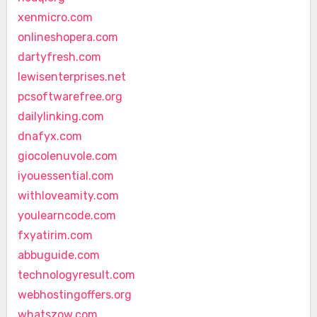
xenmicro.com
onlineshopera.com
dartyfresh.com
lewisenterprises.net
pcsoftwarefree.org
dailylinking.com
dnafyx.com
giocolenuvole.com
iyouessential.com
withloveamity.com
youlearncode.com
fxyatirim.com
abbuguide.com
technologyresult.com
webhostingoffers.org
whatszow.com