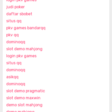
judi poker
daftar sbobet
situs qq
pkv games bandarqq
pkv qq
dominoqq
slot demo mahjong
login pkv games
situs qq
dominoqq
asikqq
dominoqq
slot demo pragmatic
slot demo maxwin
demo slot mahjong
demo mahjong