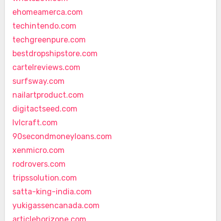
ehomeamerca.com
techintendo.com
techgreenpure.com
bestdropshipstore.com
cartelreviews.com
surfsway.com
nailartproduct.com
digitactseed.com
lvlcraft.com
90secondmoneyloans.com
xenmicro.com
rodrovers.com
tripssolution.com
satta-king-india.com
yukigassencanada.com
articlehorizone.com