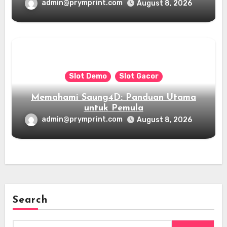
admin@prymprint.com
August 8, 2026
Slot Demo
Slot Gacor
Memahami Saung4D: Panduan Utama
untuk Pemula
admin@prymprint.com
August 8, 2026
Search