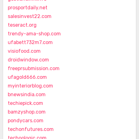
prosportdaily.net
salesinvest22.com
teseract.org
trendy-ama-shop.com
ufabett732m7.com
visiofood.com
droidwindow.com
freeprsubmission.com
ufagold666.com
myinteriorblog.com
bnewsindia.com
techiepick.com
bamzyshop.com
pondycars.com
techonfutures.com
techoologic.com