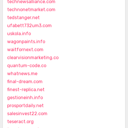
technewsalliance.com
technonetmarket.com
tedstanger.net
ufabett732um3.com
uskola.info
wagonpaints.info
waitfornext.com
clearvisionmarketing.co
quantum-code.co
whatnews.me
final-dream.com
finest-replica.net
gestioneinh.info
prosportdaily.net
salesinvest22.com
teseract.org