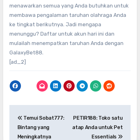
menawarkan semua yang Anda butuhkan untuk
membawa pengalaman taruhan olahraga Anda
ke tingkat berikutnya. Jadi mengapa
menunggu? Daftar untuk akun hari ini dan
mulailah menempatkan taruhan Anda dengan
GalaxyBet88.
[ad_2]
Post
Temui Sobat777:
PETIR188: Toko satu
navigation
Bintang yang
atap Anda untuk Pet
Meningkatnya
Essentials