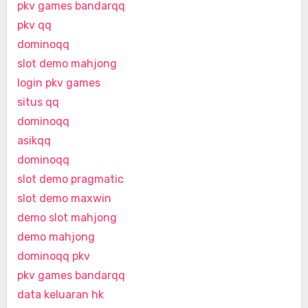
pkv games bandarqq
pkv qq
dominoqq
slot demo mahjong
login pkv games
situs qq
dominoqq
asikqq
dominoqq
slot demo pragmatic
slot demo maxwin
demo slot mahjong
demo mahjong
dominoqq pkv
pkv games bandarqq
data keluaran hk