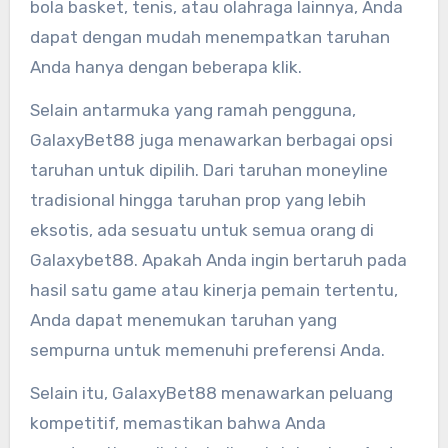
bola basket, tenis, atau olahraga lainnya, Anda
dapat dengan mudah menempatkan taruhan
Anda hanya dengan beberapa klik.
Selain antarmuka yang ramah pengguna,
GalaxyBet88 juga menawarkan berbagai opsi
taruhan untuk dipilih. Dari taruhan moneyline
tradisional hingga taruhan prop yang lebih
eksotis, ada sesuatu untuk semua orang di
Galaxybet88. Apakah Anda ingin bertaruh pada
hasil satu game atau kinerja pemain tertentu,
Anda dapat menemukan taruhan yang
sempurna untuk memenuhi preferensi Anda.
Selain itu, GalaxyBet88 menawarkan peluang
kompetitif, memastikan bahwa Anda