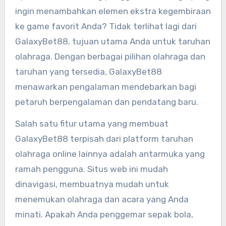
ingin menambahkan elemen ekstra kegembiraan
ke game favorit Anda? Tidak terlihat lagi dari
GalaxyBet88, tujuan utama Anda untuk taruhan
olahraga. Dengan berbagai pilihan olahraga dan
taruhan yang tersedia, GalaxyBet88
menawarkan pengalaman mendebarkan bagi
petaruh berpengalaman dan pendatang baru.
Salah satu fitur utama yang membuat
GalaxyBet88 terpisah dari platform taruhan
olahraga online lainnya adalah antarmuka yang
ramah pengguna. Situs web ini mudah
dinavigasi, membuatnya mudah untuk
menemukan olahraga dan acara yang Anda
minati. Apakah Anda penggemar sepak bola,