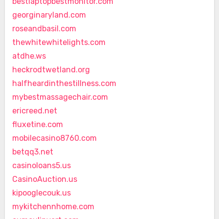
bestlaptopbestmonitor.com
georginaryland.com
roseandbasil.com
thewhitewhitelights.com
atdhe.ws
heckrodtwetland.org
halfheardinthestillness.com
mybestmassagechair.com
ericreed.net
fluxetine.com
mobilecasino8760.com
betqq3.net
casinoloans5.us
CasinoAuction.us
kipooglecouk.us
mykitchennhome.com