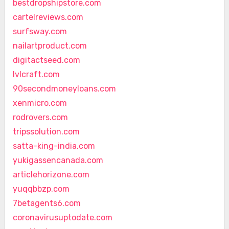
bestdropshipstore.com
cartelreviews.com
surfsway.com
nailartproduct.com
digitactseed.com
lvlcraft.com
90secondmoneyloans.com
xenmicro.com
rodrovers.com
tripssolution.com
satta-king-india.com
yukigassencanada.com
articlehorizone.com
yuqqbbzp.com
7betagents6.com
coronavirusuptodate.com