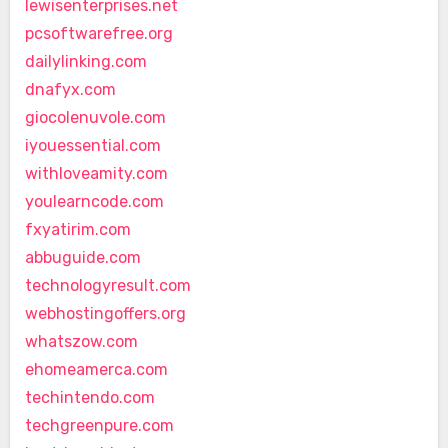
lewisenterprises.net
pcsoftwarefree.org
dailylinking.com
dnafyx.com
giocolenuvole.com
iyouessential.com
withloveamity.com
youlearncode.com
fxyatirim.com
abbuguide.com
technologyresult.com
webhostingoffers.org
whatszow.com
ehomeamerca.com
techintendo.com
techgreenpure.com