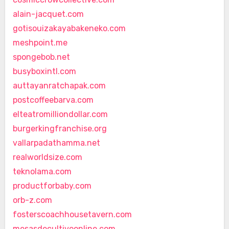
alain-jacquet.com
gotisouizakayabakeneko.com
meshpoint.me
spongebob.net
busyboxintl.com
auttayanratchapak.com
postcoffeebarva.com
elteatromilliondollar.com
burgerkingfranchise.org
vallarpadathamma.net
realworldsize.com
teknolama.com
productforbaby.com
orb-z.com
fosterscoachhousetavern.com
mesasdecultivoonline.com