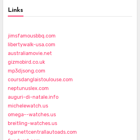
Links
jimsfamousbbq.com
libertywalk-usa.com
australiamovie.net
gizmobird.co.uk
mp3djsong.com
coursdanglaistoulouse.com
neptunuslex.com
auguri-di-natale.info
michelewatch.us
omega--watches.us
breitling-watches.us
tgarnettcentrallautoads.com