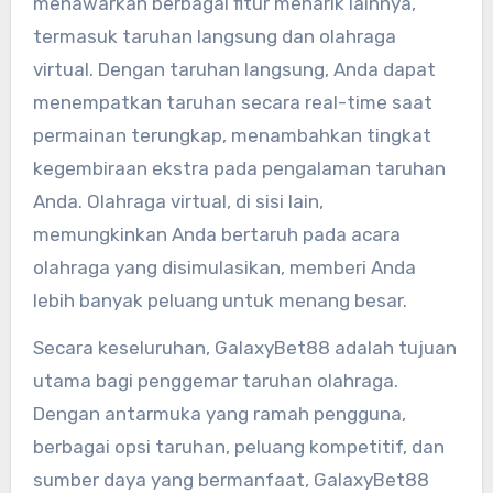
menawarkan berbagai fitur menarik lainnya,
termasuk taruhan langsung dan olahraga
virtual. Dengan taruhan langsung, Anda dapat
menempatkan taruhan secara real-time saat
permainan terungkap, menambahkan tingkat
kegembiraan ekstra pada pengalaman taruhan
Anda. Olahraga virtual, di sisi lain,
memungkinkan Anda bertaruh pada acara
olahraga yang disimulasikan, memberi Anda
lebih banyak peluang untuk menang besar.
Secara keseluruhan, GalaxyBet88 adalah tujuan
utama bagi penggemar taruhan olahraga.
Dengan antarmuka yang ramah pengguna,
berbagai opsi taruhan, peluang kompetitif, dan
sumber daya yang bermanfaat, GalaxyBet88