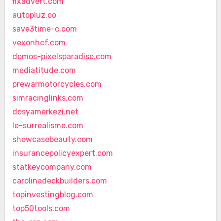
fixadvert.com
autopluz.co
save3time-c.com
vexonhcf.com
demos-pixelsparadise.com
mediatitude.com
prewarmotorcycles.com
simracinglinks.com
dosyamerkezi.net
le-surrealisme.com
showcasebeauty.com
insurancepolicyexpert.com
statkeycompany.com
carolinadeckbuilders.com
topinvestingblog.com
top50tools.com