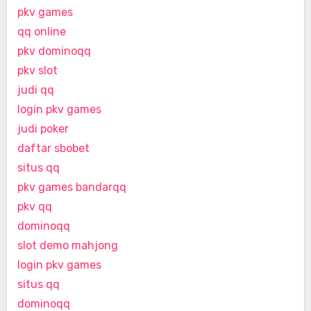
pkv games
qq online
pkv dominoqq
pkv slot
judi qq
login pkv games
judi poker
daftar sbobet
situs qq
pkv games bandarqq
pkv qq
dominoqq
slot demo mahjong
login pkv games
situs qq
dominoqq