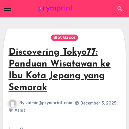
Skip
to
content
Slot Gacor
Discovering Tokyo77:
Panduan Wisatawan ke
Ibu Kota Jepang yang
Semarak
By
admin@prymprint.com
December 3, 2025
#slot