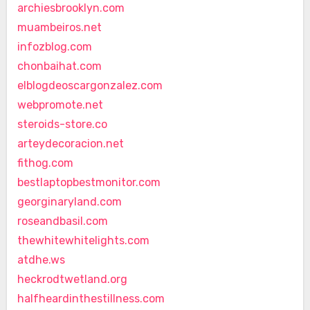
archiesbrooklyn.com
muambeiros.net
infozblog.com
chonbaihat.com
elblogdeoscargonzalez.com
webpromote.net
steroids-store.co
arteydecoracion.net
fithog.com
bestlaptopbestmonitor.com
georginaryland.com
roseandbasil.com
thewhitewhitelights.com
atdhe.ws
heckrodtwetland.org
halfheardinthestillness.com