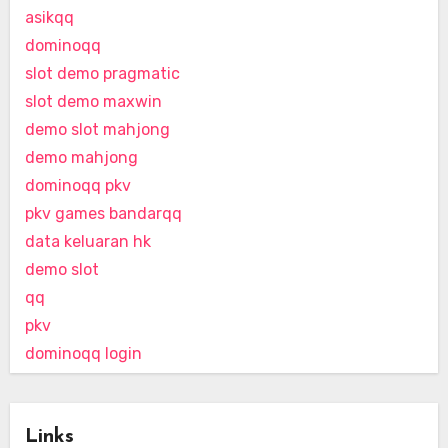
asikqq
dominoqq
slot demo pragmatic
slot demo maxwin
demo slot mahjong
demo mahjong
dominoqq pkv
pkv games bandarqq
data keluaran hk
demo slot
qq
pkv
dominoqq login
Links