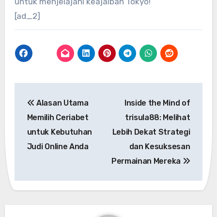
untuk menjelajahi keajaiban Tokyo!
[ad_2]
Post
Alasan Utama
Inside the Mind of
navigation
Memilih Ceriabet
trisula88: Melihat
untuk Kebutuhan
Lebih Dekat Strategi
Judi Online Anda
dan Kesuksesan
Permainan Mereka