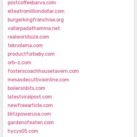
postcoffeebarva.com
elteatromilliondollar.com
burgerkingfranchise.org
vallarpadathamma.net
realworldsize.com
teknolama.com
productforbaby.com
orb-z.com
fosterscoachhousetavern.com
mesasdecultivoonline.com
boilersnbits.com
latestviralpost.com
newfreearticle.com
blitzpowerusa.com
gardenofeaten.com
hycys05.com