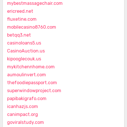
mybestmassagechair.com
ericreed.net
fluxetine.com
mobilecasino8760.com
betqq3.net
casinoloans5.us
CasinoAuction.us
kipooglecouk.us
mykitchennhome.com
aumoulinvert.com
thefoodiepassport.com
superwindowproject.com
papibakigrafo.com
icanhazjs.com
canimpact.org
goviralstudy.com