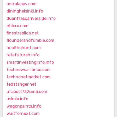
anikalappy.com
dininghelsinki.info
duanfrescariverside.info
etilerx.com
finestreplica.net
flounderandfumble.com
healthohunt.com
retefuturah.info
smartinvestinginfo.info
technewsalliance.com
technonetmarket.com
tedstanger.net
ufabett732um3.com
uskola.info
wagonpaints.info
waitfornext.com