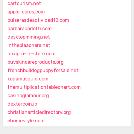
cartourism.net
apple-cores.com
pulserasdeactividad10.com
barbaracarlotti.com
desktopmining.net
inthebleachers.net
lexapro-rx-store.com
buyskincareproducts.org
frenchbulldogpuppyforsale.net
kogamasquid.com
themultiplicationtablechart.com
casinoglamour.org
dextercoin.io
christianarticledirectory.org
5homestyle.com