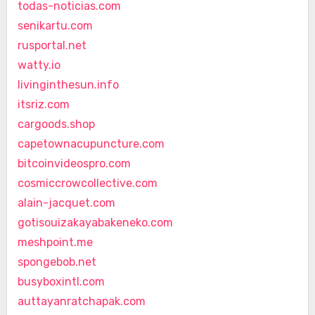
todas-noticias.com
senikartu.com
rusportal.net
watty.io
livinginthesun.info
itsriz.com
cargoods.shop
capetownacupuncture.com
bitcoinvideospro.com
cosmiccrowcollective.com
alain-jacquet.com
gotisouizakayabakeneko.com
meshpoint.me
spongebob.net
busyboxintl.com
auttayanratchapak.com