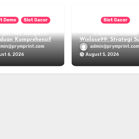
ot Demo
Slot Gacor
Slot Gacor
ngertian Bunga99:
Panduan Utama
duan Komprehensif
Winlose99: Strategi S
min@prymprint.com
admin@prymprint.co
st 6, 2026
August 5, 2026