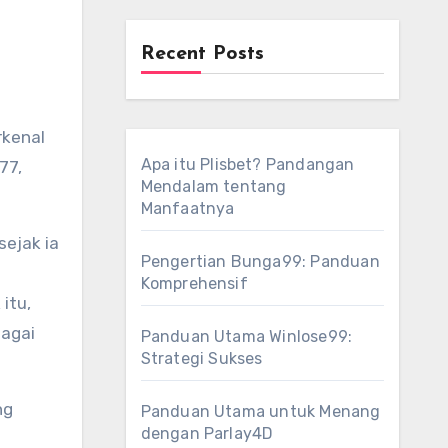
Recent Posts
rkenal
Apa itu Plisbet? Pandangan
77,
Mendalam tentang
Manfaatnya
sejak ia
Pengertian Bunga99: Panduan
Komprehensif
itu,
bagai
Panduan Utama Winlose99:
Strategi Sukses
ng
Panduan Utama untuk Menang
dengan Parlay4D