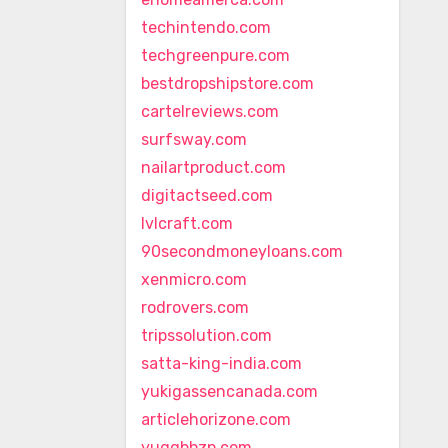
techintendo.com
techgreenpure.com
bestdropshipstore.com
cartelreviews.com
surfsway.com
nailartproduct.com
digitactseed.com
lvlcraft.com
90secondmoneyloans.com
xenmicro.com
rodrovers.com
tripssolution.com
satta-king-india.com
yukigassencanada.com
articlehorizone.com
yuqqbbzp.com