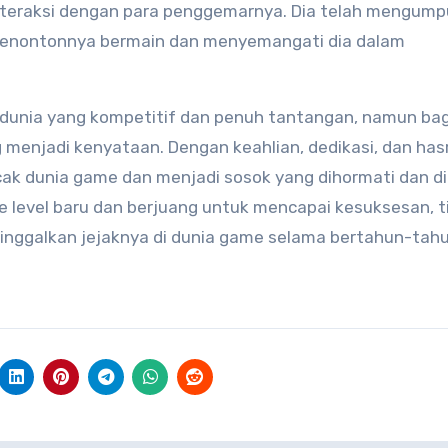
nteraksi dengan para penggemarnya. Dia telah mengump
menontonnya bermain dan menyemangati dia dalam
 dunia yang kompetitif dan penuh tantangan, namun bag
g menjadi kenyataan. Dengan keahlian, dedikasi, dan ha
ak dunia game dan menjadi sosok yang dihormati dan d
a ke level baru dan berjuang untuk mencapai kesuksesan, t
nggalkan jejaknya di dunia game selama bertahun-tah