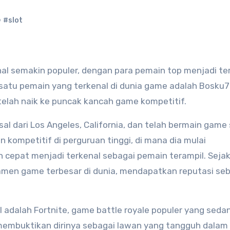
#slot
al semakin populer, dengan para pemain top menjadi te
satu pemain yang terkenal di dunia game adalah Bosku7
telah naik ke puncak kancah game kompetitif.
l dari Los Angeles, California, dan telah bermain game 
n kompetitif di perguruan tinggi, di mana dia mulai
 cepat menjadi terkenal sebagai pemain terampil. Sejak 
amen game terbesar di dunia, mendapatkan reputasi se
 adalah Fortnite, game battle royale populer yang seda
embuktikan dirinya sebagai lawan yang tangguh dalam