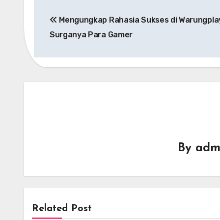
Post
Mengungkap Rahasia Sukses di Warungpla
navigation
Surganya Para Gamer
By
adm
Related Post