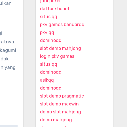
judi poker
ulkan
daftar sbobet
situs qq
pkv games bandarqq
pkv qq
i
dominoqq
sratnya
slot demo mahjong
ikagumi
login pkv games
idak
situs qq
un yang
dominoqq
asikqq
dominoqq
slot demo pragmatic
slot demo maxwin
demo slot mahjong
demo mahjong