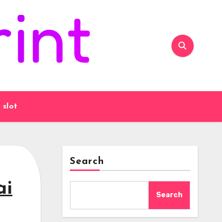
slot
Search
ai
Search