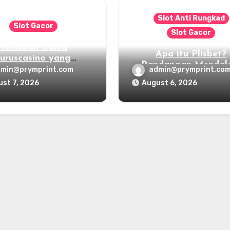
Slot Anti Rungkad
Slot Gacor
Slot Gacor
Temukan Dunia
Apa itu Plisbet?
Juruscasino yang
Pandangan Mendal
enangkan: Panduan
min@prymprint.com
admin@prymprint.co
tentang Manfaatn
Pemula
st 7, 2026
August 6, 2026