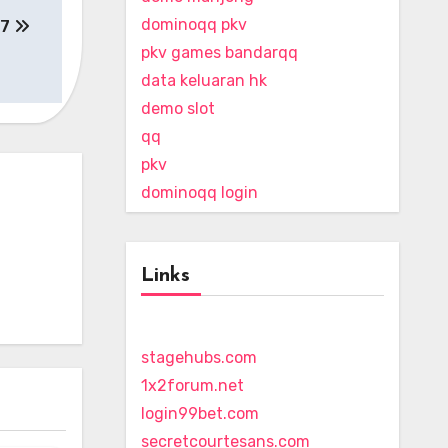
dominoqq pkv
77
pkv games bandarqq
data keluaran hk
demo slot
qq
pkv
dominoqq login
Links
stagehubs.com
1x2forum.net
login99bet.com
secretcourtesans.com