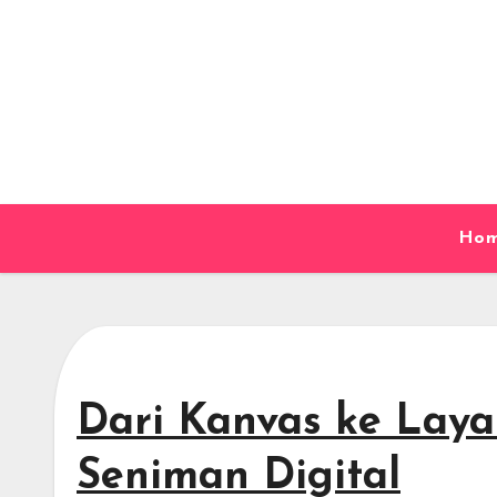
Skip
to
content
Ho
Dari Kanvas ke Layar
Seniman Digital