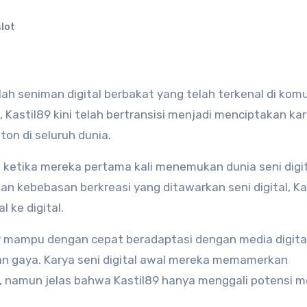
lot
dalah seniman digital berbakat yang telah terkenal di kom
, Kastil89 kini telah bertransisi menjadi menciptakan kar
on di seluruh dunia.
ai ketika mereka pertama kali menemukan dunia seni digit
 kebebasan berkreasi yang ditawarkan seni digital, Ka
 ke digital.
l89 mampu dengan cepat beradaptasi dengan media digita
an gaya. Karya seni digital awal mereka memamerkan
 namun jelas bahwa Kastil89 hanya menggali potensi m