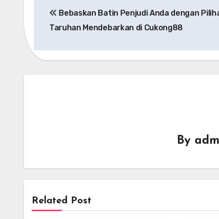
Bebaskan Batin Penjudi Anda dengan Pilih
navigation
Taruhan Mendebarkan di Cukong88
By
adm
Related Post