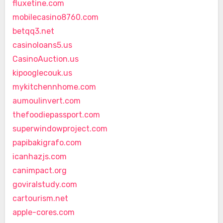
fluxetine.com
mobilecasino8760.com
betqq3.net
casinoloans5.us
CasinoAuction.us
kipooglecouk.us
mykitchennhome.com
aumoulinvert.com
thefoodiepassport.com
superwindowproject.com
papibakigrafo.com
icanhazjs.com
canimpact.org
goviralstudy.com
cartourism.net
apple-cores.com