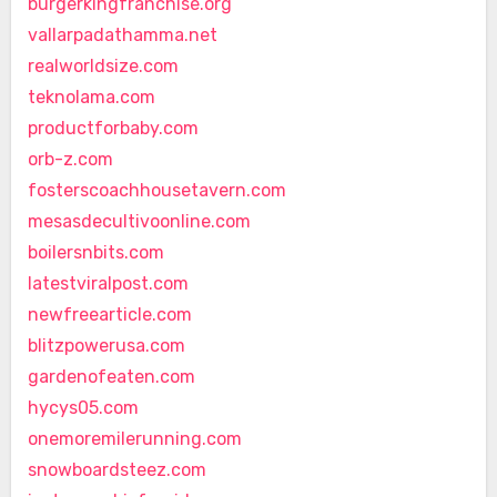
burgerkingfranchise.org
vallarpadathamma.net
realworldsize.com
teknolama.com
productforbaby.com
orb-z.com
fosterscoachhousetavern.com
mesasdecultivoonline.com
boilersnbits.com
latestviralpost.com
newfreearticle.com
blitzpowerusa.com
gardenofeaten.com
hycys05.com
onemoremilerunning.com
snowboardsteez.com