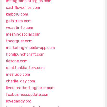
instagrambioforgirls.com
cashflowxfiles.com
kmbb10.com
getxtrem.com
weactinfo.com
meshingsocial.com
thearguer.com
marketing-mobile-app.com
floralpunchcraft.com
fiasone.com
danktankbattery.com
mealudo.com
charlie-day.com
livedirectbettingpoker.com
foxbusinessupdate.com
lovedaddy.org