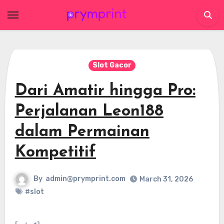
Skip
to
content
Slot Gacor
Dari Amatir hingga Pro:
Perjalanan Leon188
dalam Permainan
Kompetitif
By
admin@prymprint.com
March 31, 2026
#slot