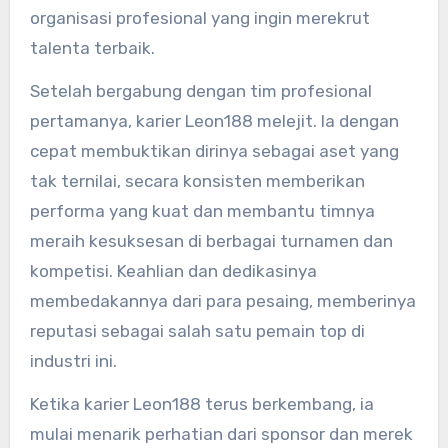
organisasi profesional yang ingin merekrut
talenta terbaik.
Setelah bergabung dengan tim profesional
pertamanya, karier Leon188 melejit. Ia dengan
cepat membuktikan dirinya sebagai aset yang
tak ternilai, secara konsisten memberikan
performa yang kuat dan membantu timnya
meraih kesuksesan di berbagai turnamen dan
kompetisi. Keahlian dan dedikasinya
membedakannya dari para pesaing, memberinya
reputasi sebagai salah satu pemain top di
industri ini.
Ketika karier Leon188 terus berkembang, ia
mulai menarik perhatian dari sponsor dan merek