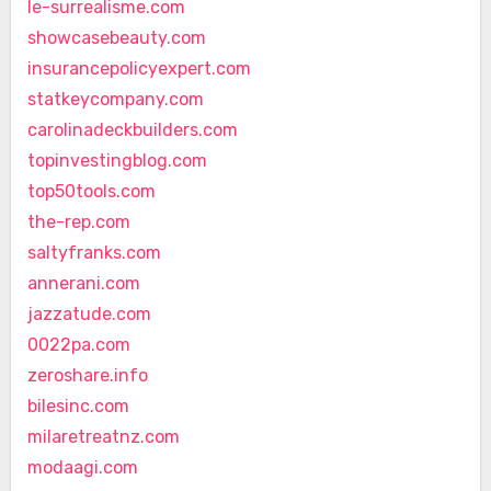
le-surrealisme.com
showcasebeauty.com
insurancepolicyexpert.com
statkeycompany.com
carolinadeckbuilders.com
topinvestingblog.com
top50tools.com
the-rep.com
saltyfranks.com
annerani.com
jazzatude.com
0022pa.com
zeroshare.info
bilesinc.com
milaretreatnz.com
modaagi.com