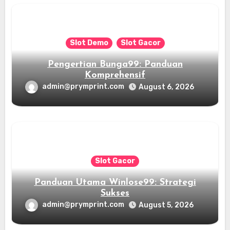
Slot Demo
Slot Gacor
Pengertian Bunga99: Panduan
Komprehensif
admin@prymprint.com
August 6, 2026
Slot Gacor
Panduan Utama Winlose99: Strategi
Sukses
admin@prymprint.com
August 5, 2026