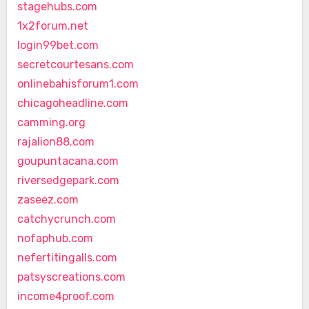
stagehubs.com
1x2forum.net
login99bet.com
secretcourtesans.com
onlinebahisforum1.com
chicagoheadline.com
camming.org
rajalion88.com
goupuntacana.com
riversedgepark.com
zaseez.com
catchycrunch.com
nofaphub.com
nefertitingalls.com
patsyscreations.com
income4proof.com