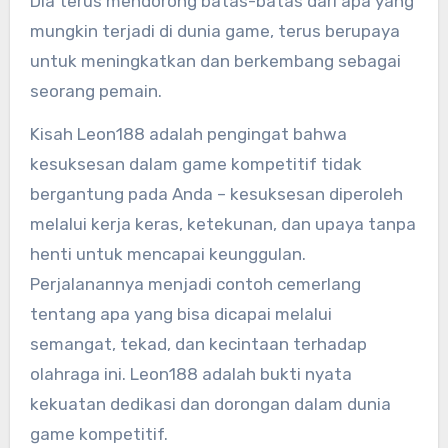
Dia terus mendorong batas-batas dari apa yang
mungkin terjadi di dunia game, terus berupaya
untuk meningkatkan dan berkembang sebagai
seorang pemain.
Kisah Leon188 adalah pengingat bahwa
kesuksesan dalam game kompetitif tidak
bergantung pada Anda – kesuksesan diperoleh
melalui kerja keras, ketekunan, dan upaya tanpa
henti untuk mencapai keunggulan.
Perjalanannya menjadi contoh cemerlang
tentang apa yang bisa dicapai melalui
semangat, tekad, dan kecintaan terhadap
olahraga ini. Leon188 adalah bukti nyata
kekuatan dedikasi dan dorongan dalam dunia
game kompetitif.