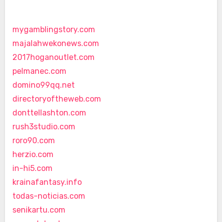
mygamblingstory.com
majalahwekonews.com
2017hoganoutlet.com
pelmanec.com
domino99qq.net
directoryoftheweb.com
donttellashton.com
rush3studio.com
roro90.com
herzio.com
in-hi5.com
krainafantasy.info
todas-noticias.com
senikartu.com