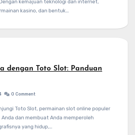
Dengan kemajuan teknologi dan internet,
rmainan kasino, dan bentuk…
 dengan Toto Slot: Panduan
4
0
Comment
an Anda dan membuat Anda memperoleh
rafisnya yang hidup,…