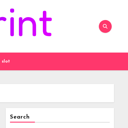
slot
Search