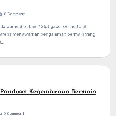
0
Comment
 karena menawarkan pengalaman bermain yang
n…
 Panduan Kegembiraan Bermain
0
Comment