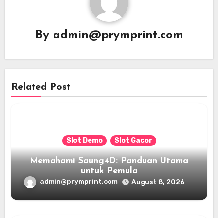
By
admin@prymprint.com
Related Post
Slot Demo
Slot Gacor
Memahami Saung4D: Panduan Utama
untuk Pemula
admin@prymprint.com
August 8, 2026