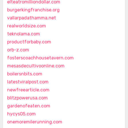
elteatromilliondollar.com
burgerkingfranchise.org
vallarpadathamma.net
realworldsize.com
teknolama.com
productforbaby.com
orb-z.com
fosterscoachhousetavern.com
mesasdecultivoonline.com
boilersnbits.com
latestviralpost.com
newfreearticle.com
blitzpowerusa.com
gardenofeaten.com
hycys05.com
onemoremilerunning.com