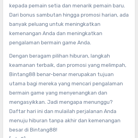
kepada pemain setia dan menarik pemain baru.
Dari bonus sambutan hingga promosi harian, ada
banyak peluang untuk meningkatkan
kemenangan Anda dan meningkatkan
pengalaman bermain game Anda.
Dengan beragam pilihan hiburan, langkah
keamanan terbaik, dan promosi yang melimpah,
Bintang88 benar-benar merupakan tujuan
utama bagi mereka yang mencari pengalaman
bermain game yang menyenangkan dan
mengasyikkan. Jadi mengapa menunggu?
Daftar hari ini dan mulailah perjalanan Anda
menuju hiburan tanpa akhir dan kemenangan
besar di Bintang88!