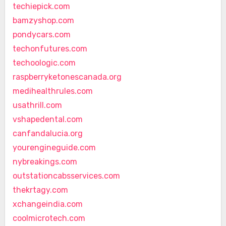
techiepick.com
bamzyshop.com
pondycars.com
techonfutures.com
techoologic.com
raspberryketonescanada.org
medihealthrules.com
usathrill.com
vshapedental.com
canfandalucia.org
yourengineguide.com
nybreakings.com
outstationcabsservices.com
thekrtagy.com
xchangeindia.com
coolmicrotech.com