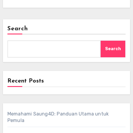
Search
Search
Recent Posts
Memahami Saung4D: Panduan Utama untuk
Pemula