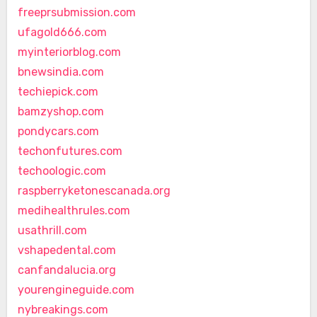
freeprsubmission.com
ufagold666.com
myinteriorblog.com
bnewsindia.com
techiepick.com
bamzyshop.com
pondycars.com
techonfutures.com
techoologic.com
raspberryketonescanada.org
medihealthrules.com
usathrill.com
vshapedental.com
canfandalucia.org
yourengineguide.com
nybreakings.com