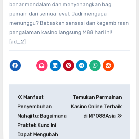
benar mendalam dan menyenangkan bagi
pemain dari semua level. Jadi mengapa
menunggu? Bebaskan sensasi dan kegembiraan
pengalaman kasino langsung M88 hari ini!
[ad_2]
Post
Manfaat
Temukan Permainan
navigation
Penyembuhan
Kasino Online Terbaik
Mahajitu: Bagaimana
di MPO88Asia
Praktek Kuno Ini
Dapat Mengubah