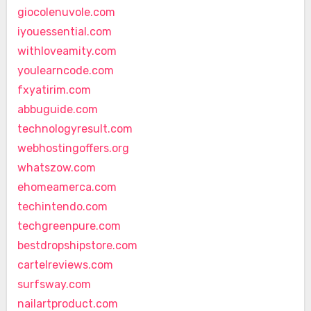
giocolenuvole.com
iyouessential.com
withloveamity.com
youlearncode.com
fxyatirim.com
abbuguide.com
technologyresult.com
webhostingoffers.org
whatszow.com
ehomeamerca.com
techintendo.com
techgreenpure.com
bestdropshipstore.com
cartelreviews.com
surfsway.com
nailartproduct.com