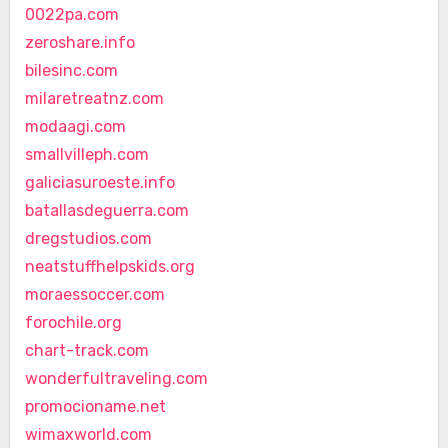
0022pa.com
zeroshare.info
bilesinc.com
milaretreatnz.com
modaagi.com
smallvilleph.com
galiciasuroeste.info
batallasdeguerra.com
dregstudios.com
neatstuffhelpskids.org
moraessoccer.com
forochile.org
chart-track.com
wonderfultraveling.com
promocioname.net
wimaxworld.com