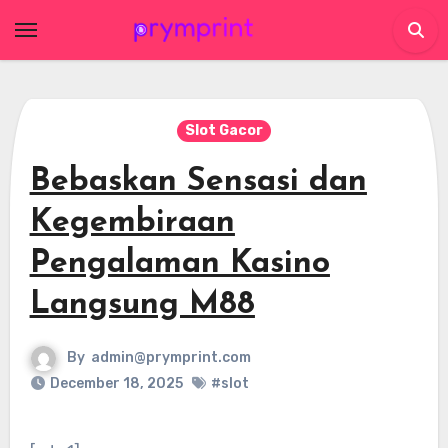
Skip
to
content
Slot Gacor
Bebaskan Sensasi dan
Kegembiraan
Pengalaman Kasino
Langsung M88
By
admin@prymprint.com
December 18, 2025
#slot