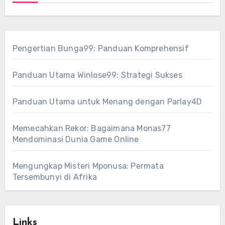
Pengertian Bunga99: Panduan Komprehensif
Panduan Utama Winlose99: Strategi Sukses
Panduan Utama untuk Menang dengan Parlay4D
Memecahkan Rekor: Bagaimana Monas77
Mendominasi Dunia Game Online
Mengungkap Misteri Mponusa: Permata
Tersembunyi di Afrika
Links