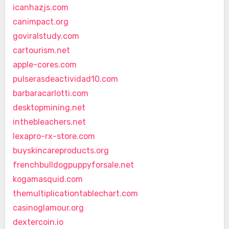
icanhazjs.com
canimpact.org
goviralstudy.com
cartourism.net
apple-cores.com
pulserasdeactividad10.com
barbaracarlotti.com
desktopmining.net
inthebleachers.net
lexapro-rx-store.com
buyskincareproducts.org
frenchbulldogpuppyforsale.net
kogamasquid.com
themultiplicationtablechart.com
casinoglamour.org
dextercoin.io