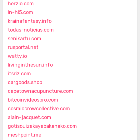
herzio.com
in-hi5.com
krainafantasy.info
todas-noticias.com
senikartu.com
rusportal.net
watty.io
livinginthesun.info
itsriz.com
cargoods.shop
capetownacupuncture.com
bitcoinvideospro.com
cosmiccrowcollective.com
alain-jacquet.com
gotisouizakayabakeneko.com
meshpoint.me