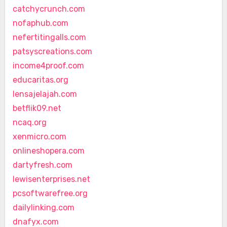
catchycrunch.com
nofaphub.com
nefertitingalls.com
patsyscreations.com
income4proof.com
educaritas.org
lensajelajah.com
betflik09.net
ncaq.org
xenmicro.com
onlineshopera.com
dartyfresh.com
lewisenterprises.net
pcsoftwarefree.org
dailylinking.com
dnafyx.com