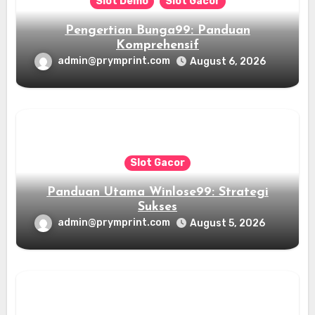
Slot Demo
Slot Gacor
Pengertian Bunga99: Panduan
Komprehensif
admin@prymprint.com
August 6, 2026
Slot Gacor
Panduan Utama Winlose99: Strategi
Sukses
admin@prymprint.com
August 5, 2026