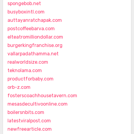
spongebob.net
busyboxintl.com
auttayanratchapak.com
postcoffeebarva.com
elteatromilliondollar.com
burgerkingfranchise.org
vallarpadathamma.net
realworldsize.com
teknolama.com
productforbaby.com
orb-z.com
fosterscoachhousetavern.com
mesasdecultivoonline.com
boilersnbits.com
latestviralpost.com
newfreearticle.com